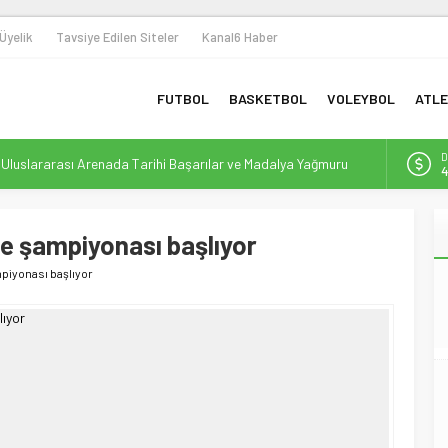
Üyelik
Tavsiye Edilen Siteler
Kanal6 Haber
FUTBOL
BASKETBOL
VOLEYBOL
ATLE
D
n Uluslararası Arenada Tarihi Başarılar ve Madalya Yağmuru
4
 Omuza: Sporun Dönüştürücü Gücüyle Toplumsal Farkındalık
E
5
e şampiyonası başlıyor
 ile Yeni Bir Dönem Başlıyor
A
6
bolunda Yeni Bir Yapılanma ve Finansal Dönüşüm
piyonası başlıyor
Destek: Efor Çay, Erbaaspor’un Yeni Gücü Oldu
B
1