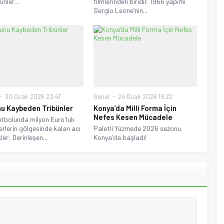
nler...
filmlerinden biridir. 1966 yapımı
Sergio Leone’nin...
30 Ocak 2026 23:47
Genel
24 Ocak 2026 19:22
u Kaybeden Tribünler
Konya’da Milli Forma İçin
Nefes Kesen Mücadele
utbolunda milyon Euro'luk
erlerin gölgesinde kalan acı
Paletli Yüzmede 2026 sezonu
er: Derinleşen...
Konya'da başladı!