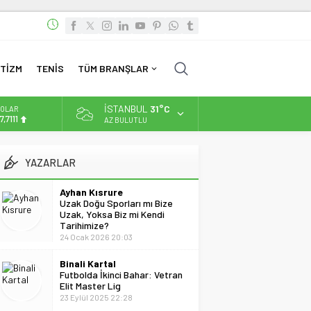
TİZM
TENİS
TÜM BRANŞLAR
İSTANBUL
31°C
OLAR
7,7111
AZ BULUTLU
URO
5,1881
YAZARLAR
LTIN
.660,55
Ayhan Kısrure
Uzak Doğu Sporları mı Bize
İST
Uzak, Yoksa Biz mi Kendi
3.779,39
Tarihimize?
24 Ocak 2026 20:03
Binali Kartal
Futbolda İkinci Bahar: Vetran
Elit Master Lig
23 Eylül 2025 22:28