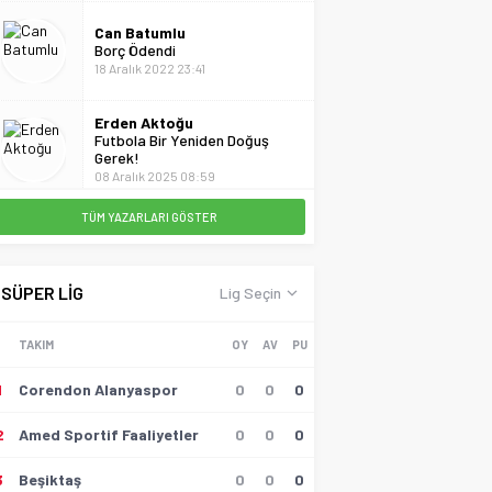
Can Batumlu
Borç Ödendi
18 Aralık 2022 23:41
Erden Aktoğu
Futbola Bir Yeniden Doğuş
Gerek!
08 Aralık 2025 08:59
TÜM YAZARLARI GÖSTER
Fatih Turan
Milli Sporcularımızdan
Uluslararası Arenada Tarihi
Başarılar ve Madalya Yağmuru
SÜPER LİG
31 Temmuz 2026 15:05
Lig Seçin
Gülçin Demircan
TAKIM
OY
AV
PU
Barış Alper Neden Hedefte?
10 Nisan 2026 13:18
1
Corendon Alanyaspor
0
0
0
Hayati Akbaş
2
Amed Sportif Faaliyetler
0
0
0
Artvin Amatör Ligi Şampiyonu
Borçkaspor Oldu
3
Beşiktaş
0
0
0
03 Mayıs 2026 00:19