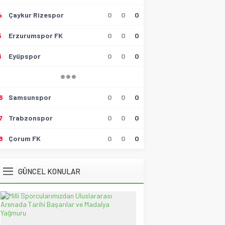
4
Çaykur Rizespor
0
0
0
Hüseyin Tokmak
Gollü Beraberlik..!!
5
Erzurumspor FK
0
0
0
17 Mayıs 2026 23:00
6
Eyüpspor
0
0
0
Muzaffer Batumlu
4 Büyüklerin Bu Hafta Maçlarını
Yönetecek Hakemler Belli
Oldu!
19 Ağustos 2021 21:05
6
Samsunspor
0
0
0
Savaş Özalp
7
Trabzonspor
0
0
0
UEFA Son 16 Turu’nda
NoFenerbahçe! YesTtingham
Forest!
8
Çorum FK
0
0
0
20 Şubat 2026 23:45
Selçuk Tuna
GÜNCEL KONULAR
Atatürk’ün Kızları
28 Temmuz 2026 12:40
Spor Meydanı
100. Gazi Koşusu’nda zafere