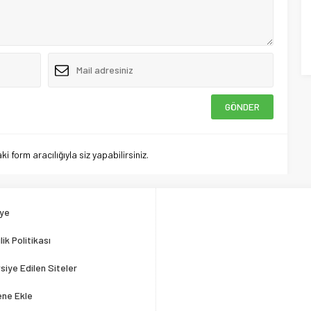
 form aracılığıyla siz yapabilirsiniz.
ye
ilik Politikası
siye Edilen Siteler
ene Ekle