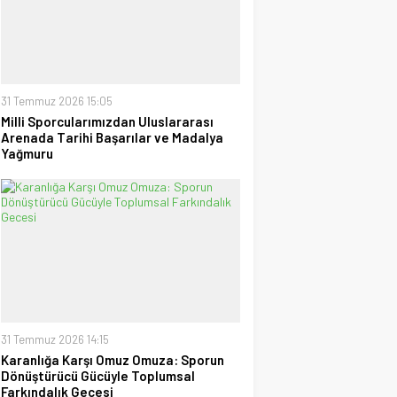
uzanan Bay Nalçakan oldu
30 Haziran 2026 17:09
Tayyar Sümen
Sultanlar Sizlerle Gurur
Duyuyoruz!
28 Temmuz 2026 15:15
31 Temmuz 2026 15:05
Milli Sporcularımızdan Uluslararası
Arenada Tarihi Başarılar ve Madalya
Ufuk Ağca
Yağmuru
“Şampiyon” Galatasaray
09 Mayıs 2026 23:05
31 Temmuz 2026 14:15
Karanlığa Karşı Omuz Omuza: Sporun
Dönüştürücü Gücüyle Toplumsal
Farkındalık Gecesi