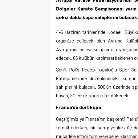
Bölgeler Karate Şampiyonası yarın 
sekiz dalda kupa sahiplerini bulacak
4-5 Haziran tarihlerinde Kocaeli Büyük
organize edilecek olan Avrupa Kulüpl
Avrupa’nın en iyi kulüplerinin yarışa
edecek. 66 kulübün katılması beklenen o
Şehit Polis Recep Topaloğlu Spor Sal
kategorilerinde düzenlenecek. İki g
sahiplerini bulacak. 300’ün üzerinde 
bayan, 80 erkek sporcu ter dökecek.
Fransa’da dört kupa
Geçtiğimiz yıl Fransa’nın başkenti Pari
temsil ederken, bir şampiyonluk, üç de 
mücadele ettiği turnuvayı genel klasma