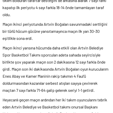
tıklım dolduran taraftar desteğini de arkasına alarak 7 sayı farkı
kapatıp ilk periyotu 4 sayı farkla 18-14 önde tamamlayan taraf
oldu.
Maçın ikinci periyotunda Artvin Boğaları savunmadaki sertliğini
bir türlü hücum gücüne yansıtamayınca maçın ilk yarı 30-30
eşitlikle sona erdi.
Maçın ikinci yarısına hücumda daha etkili olan Artvin Belediye
Spor Basketbol Takımı sporcuları adeta sahada seyircisiyle
birlikte şov yaparak maçın son 2 dakikasına 12 sayı farkla önde
girdi. Maçın son iki dakikasında Artvin Boğaları oyun kurucularım
Enes Abay ve Kamer Maninin rakip takımın 4 Faul’ü
doldurmasından kazanılar serbest atışları sayıya çevirerek
maçtan 7 sayı farkla 71-64 galip gelerek seriyi 1-1 getirdi.
Heyecanlı geçen maçın ardından her iki takım oyuncularını tebrik
eden Artvin Belediye ve Basketbol takımı onursal Başkanı