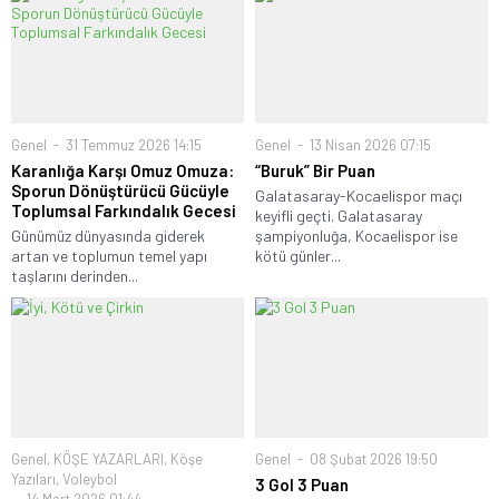
Genel
31 Temmuz 2026 14:15
Genel
13 Nisan 2026 07:15
Karanlığa Karşı Omuz Omuza:
“Buruk” Bir Puan
Sporun Dönüştürücü Gücüyle
Galatasaray-Kocaelispor maçı
Toplumsal Farkındalık Gecesi
keyifli geçti. Galatasaray
Günümüz dünyasında giderek
şampiyonluğa, Kocaelispor ise
artan ve toplumun temel yapı
kötü günler...
taşlarını derinden...
Genel
,
KÖŞE YAZARLARI
,
Köşe
Genel
08 Şubat 2026 19:50
Yazıları
,
Voleybol
3 Gol 3 Puan
14 Mart 2026 01:44