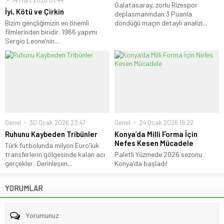
Galatasaray, zorlu Rizespor
İyi, Kötü ve Çirkin
deplasmanından 3 Puanla
Bizim gençliğimizin en önemli
döndüğü maçın detaylı analizi...
filmlerinden biridir. 1966 yapımı
Sergio Leone’nin...
Genel
30 Ocak 2026 23:47
Genel
24 Ocak 2026 19:22
Ruhunu Kaybeden Tribünler
Konya’da Milli Forma İçin
Nefes Kesen Mücadele
Türk futbolunda milyon Euro'luk
transferlerin gölgesinde kalan acı
Paletli Yüzmede 2026 sezonu
gerçekler: Derinleşen...
Konya'da başladı!
YORUMLAR