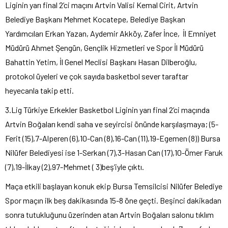
Liginin yarı final 2’ci maçını Artvin Valisi Kemal Cirit, Artvin
Belediye Başkanı Mehmet Kocatepe, Belediye Başkan
Yardımcıları Erkan Yazan, Aydemir Akköy, Zafer İnce, İl Emniyet
Müdürü Ahmet Şengün, Gençlik Hizmetleri ve Spor İl Müdürü
Bahattin Yetim, İl Genel Meclisi Başkanı Hasan Dilberoğlu,
protokol üyeleri ve çok sayıda basketbol sever taraftar
heyecanla takip etti.
3.Lig Türkiye Erkekler Basketbol Liginin yarı final 2’ci maçında
Artvin Boğaları kendi saha ve seyircisi önünde karşılaşmaya; (5-
Ferit (15),7-Alperen (6),10-Can (8),16-Can (11),19-Egemen (8)) Bursa
Nilüfer Belediyesi ise 1-Serkan (7),3-Hasan Can (17),10-Ömer Faruk
(7),19-İlkay (2),97-Mehmet ( 3)beş’iyle çıktı.
Maça etkili başlayan konuk ekip Bursa Temsilcisi Nilüfer Belediye
Spor maçın ilk beş dakikasında 15-8 öne geçti. Beşinci dakikadan
sonra tutukluğunu üzerinden atan Artvin Boğaları salonu tıklım