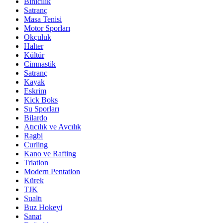
Binicilik
Satranç
Masa Tenisi
Motor Sporları
Okçuluk
Halter
Kültür
Cimnastik
Satranç
Kayak
Eskrim
Kick Boks
Su Sporları
Bilardo
Atıcılık ve Avcılık
Ragbi
Curling
Kano ve Rafting
Triatlon
Modern Pentatlon
Kürek
TJK
Sualtı
Buz Hokeyi
Sanat