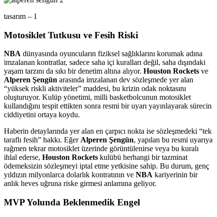
tasarım – 1
Motosiklet Tutkusu ve Fesih Riski
NBA
dünyasında oyuncuların fiziksel sağlıklarını korumak adına
imzalanan kontratlar, sadece saha içi kuralları değil, saha dışındaki
yaşam tarzını da sıkı bir denetim altına alıyor.
Houston Rockets
ve
Alperen Şengün
arasında imzalanan dev sözleşmede yer alan
“yüksek riskli aktiviteler” maddesi, bu krizin odak noktasını
oluşturuyor. Kulüp yönetimi, milli basketbolcunun motosiklet
kullandığını tespit ettikten sonra resmi bir uyarı yayınlayarak sürecin
ciddiyetini ortaya koydu.
Haberin detaylarında yer alan en çarpıcı nokta ise sözleşmedeki “tek
taraflı fesih” hakkı. Eğer
Alperen Şengün
, yapılan bu resmi uyarıya
rağmen tekrar motosiklet üzerinde görüntülenirse veya bu kuralı
ihlal ederse,
Houston Rockets
kulübü herhangi bir tazminat
ödemeksizin sözleşmeyi iptal etme yetkisine sahip. Bu durum, genç
yıldızın milyonlarca dolarlık kontratının ve
NBA
kariyerinin bir
anlık heves uğruna riske girmesi anlamına geliyor.
MVP Yolunda Beklenmedik Engel