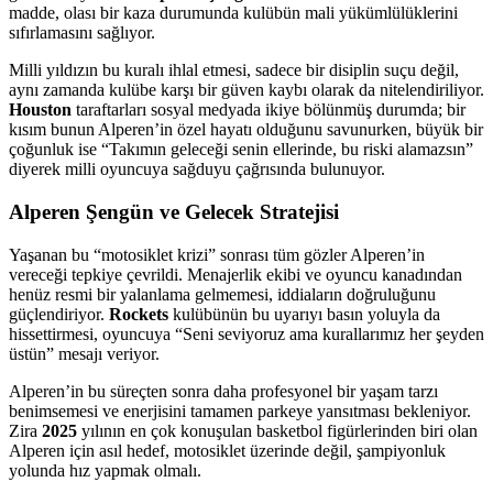
madde, olası bir kaza durumunda kulübün mali yükümlülüklerini
sıfırlamasını sağlıyor.
Milli yıldızın bu kuralı ihlal etmesi, sadece bir disiplin suçu değil,
aynı zamanda kulübe karşı bir güven kaybı olarak da nitelendiriliyor.
Houston
taraftarları sosyal medyada ikiye bölünmüş durumda; bir
kısım bunun Alperen’in özel hayatı olduğunu savunurken, büyük bir
çoğunluk ise “Takımın geleceği senin ellerinde, bu riski alamazsın”
diyerek milli oyuncuya sağduyu çağrısında bulunuyor.
Alperen Şengün ve Gelecek Stratejisi
Yaşanan bu “motosiklet krizi” sonrası tüm gözler Alperen’in
vereceği tepkiye çevrildi. Menajerlik ekibi ve oyuncu kanadından
henüz resmi bir yalanlama gelmemesi, iddiaların doğruluğunu
güçlendiriyor.
Rockets
kulübünün bu uyarıyı basın yoluyla da
hissettirmesi, oyuncuya “Seni seviyoruz ama kurallarımız her şeyden
üstün” mesajı veriyor.
Alperen’in bu süreçten sonra daha profesyonel bir yaşam tarzı
benimsemesi ve enerjisini tamamen parkeye yansıtması bekleniyor.
Zira
2025
yılının en çok konuşulan basketbol figürlerinden biri olan
Alperen için asıl hedef, motosiklet üzerinde değil, şampiyonluk
yolunda hız yapmak olmalı.