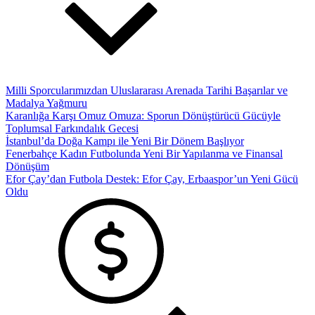
Milli Sporcularımızdan Uluslararası Arenada Tarihi Başarılar ve
Madalya Yağmuru
Karanlığa Karşı Omuz Omuza: Sporun Dönüştürücü Gücüyle
Toplumsal Farkındalık Gecesi
İstanbul’da Doğa Kampı ile Yeni Bir Dönem Başlıyor
Fenerbahçe Kadın Futbolunda Yeni Bir Yapılanma ve Finansal
Dönüşüm
Efor Çay’dan Futbola Destek: Efor Çay, Erbaaspor’un Yeni Gücü
Oldu