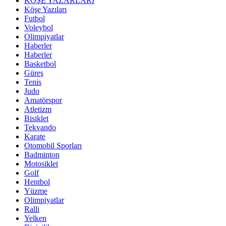
KÖŞE YAZARLARI
Köşe Yazıları
Futbol
Voleybol
Olimpiyatlar
Haberler
Haberler
Basketbol
Güreş
Tenis
Judo
Amatörspor
Atletizm
Bisiklet
Tekvando
Karate
Otomobil Sporları
Badminton
Motosiklet
Golf
Hentbol
Yüzme
Olimpiyatlar
Ralli
Yelken