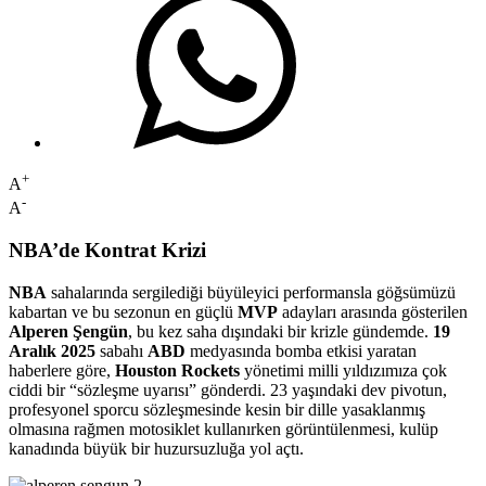
+
A
-
A
NBA’de Kontrat Krizi
NBA
sahalarında sergilediği büyüleyici performansla göğsümüzü
kabartan ve bu sezonun en güçlü
MVP
adayları arasında gösterilen
Alperen Şengün
, bu kez saha dışındaki bir krizle gündemde.
19
Aralık 2025
sabahı
ABD
medyasında bomba etkisi yaratan
haberlere göre,
Houston Rockets
yönetimi milli yıldızımıza çok
ciddi bir “sözleşme uyarısı” gönderdi. 23 yaşındaki dev pivotun,
profesyonel sporcu sözleşmesinde kesin bir dille yasaklanmış
olmasına rağmen motosiklet kullanırken görüntülenmesi, kulüp
kanadında büyük bir huzursuzluğa yol açtı.