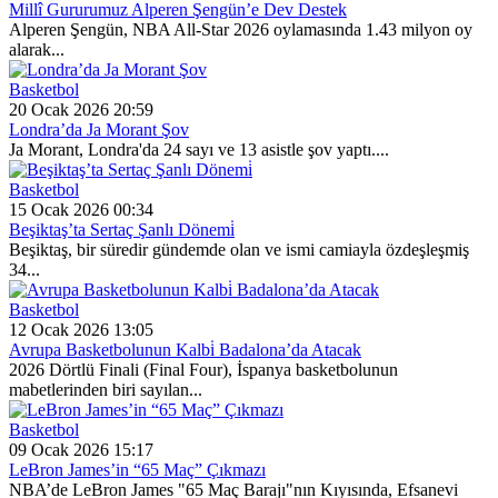
Millî Gururumuz Alperen Şengün’e Dev Destek
Alperen Şengün, NBA All-Star 2026 oylamasında 1.43 milyon oy
alarak...
Basketbol
20 Ocak 2026 20:59
Londra’da Ja Morant Şov
Ja Morant, Londra'da 24 sayı ve 13 asistle şov yaptı....
Basketbol
15 Ocak 2026 00:34
Beşiktaş’ta Sertaç Şanlı Dönemi̇
Beşiktaş, bir süredir gündemde olan ve ismi camiayla özdeşleşmiş
34...
Basketbol
12 Ocak 2026 13:05
Avrupa Basketbolunun Kalbi̇ Badalona’da Atacak
2026 Dörtlü Finali (Final Four), İspanya basketbolunun
mabetlerinden biri sayılan...
Basketbol
09 Ocak 2026 15:17
LeBron James’in “65 Maç” Çıkmazı
NBA’de LeBron James "65 Maç Barajı"nın Kıyısında, Efsanevi