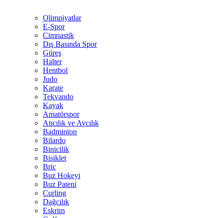
Olimpiyatlar
E-Spor
Cimnastik
Dış Basında Spor
Güreş
Halter
Hentbol
Judo
Karate
Tekvando
Kayak
Amatörspor
Atıcılık ve Avcılık
Badminton
Bilardo
Binicilik
Bisiklet
Briç
Buz Hokeyi
Buz Pateni
Curling
Dağcılık
Eskrim