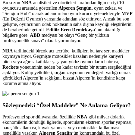
Bu sezon
NBA
analistleri ve otoriteleri tarafından ligin en iyi
10
oyuncusu arasında gösterilen
Alperen Şengün
, oyun zekası ve
“Sengun Hub” olarak adlandırılan oyun kurucu yetenekleriyle
MVP
(En Değerli Oyuncu) yarışında adından söz ettiriyor. Ancak bu son
gelişme, oyuncunun odak noktasının saha dışına kaydığı eleştirilerini
de beraberinde getirdi.
Editör
Eren Demirkaya
’nın aktardığı
bilgilere göre,
ABD
medyası bu olayı “Genç bir yıldızın
profesyonellik sınavı” olarak yorumluyor.
NBA
tarihindeki birçok acı tecrübe, kulüpleri bu tarz sert maddeler
koymaya itiyor. Geçmişte motosiklet kazaları nedeniyle kariyeri
biten veya ağır sakatlıklar yaşayan yıldız oyuncuların hatırası,
Rockets
yönetiminin neden bu kadar tavizsiz bir tutum sergilediğini
açıklıyor. Kulüp yetkilileri, organizasyonun en değerli varlığı olarak
gördükleri Alperen’in sağlığını, bizzat Alperen’in kendisine karşı
koruma altına alıyor.
Sözleşmedeki “Özel Maddeler” Ne Anlama Geliyor?
Profesyonel spor dünyasında, özellikle
NBA
gibi milyar dolarlık
ekonomilerin döndüğü liglerde, sporcuların ekstrem sporlar yapması,
paraşütle atlaması, kayak yapması veya motosiklet kullanması
genellikle yasaktır.
Alperen Şengün
‘ün kontratındaki bu özel