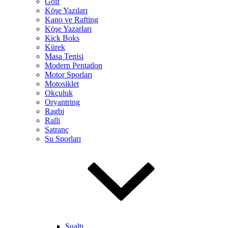
Golf
Köşe Yazıları
Kano ve Rafting
Köşe Yazarları
Kick Boks
Kürek
Masa Tenisi
Modern Pentatlon
Motor Sporları
Motosiklet
Okçuluk
Oryantring
Ragbi
Ralli
Satranç
Su Sporları
Sualtı