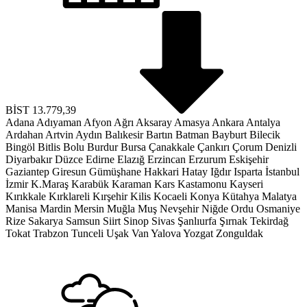
BİST
13.779,39
Adana
Adıyaman
Afyon
Ağrı
Aksaray
Amasya
Ankara
Antalya
Ardahan
Artvin
Aydın
Balıkesir
Bartın
Batman
Bayburt
Bilecik
Bingöl
Bitlis
Bolu
Burdur
Bursa
Çanakkale
Çankırı
Çorum
Denizli
Diyarbakır
Düzce
Edirne
Elazığ
Erzincan
Erzurum
Eskişehir
Gaziantep
Giresun
Gümüşhane
Hakkari
Hatay
Iğdır
Isparta
İstanbul
İzmir
K.Maraş
Karabük
Karaman
Kars
Kastamonu
Kayseri
Kırıkkale
Kırklareli
Kırşehir
Kilis
Kocaeli
Konya
Kütahya
Malatya
Manisa
Mardin
Mersin
Muğla
Muş
Nevşehir
Niğde
Ordu
Osmaniye
Rize
Sakarya
Samsun
Siirt
Sinop
Sivas
Şanlıurfa
Şırnak
Tekirdağ
Tokat
Trabzon
Tunceli
Uşak
Van
Yalova
Yozgat
Zonguldak