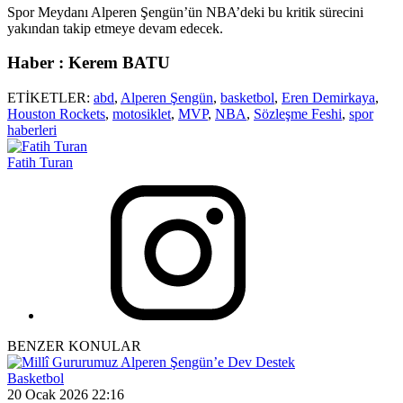
Spor Meydanı Alperen Şengün’ün NBA’deki bu kritik sürecini
yakından takip etmeye devam edecek.
Haber : Kerem BATU
ETİKETLER:
abd
,
Alperen Şengün
,
basketbol
,
Eren Demirkaya
,
Houston Rockets
,
motosiklet
,
MVP
,
NBA
,
Sözleşme Feshi
,
spor
haberleri
Fatih Turan
BENZER KONULAR
Basketbol
20 Ocak 2026 22:16