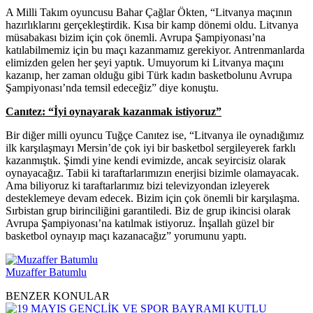
A Milli Takım oyuncusu Bahar Çağlar Ökten, “Litvanya maçının
hazırlıklarını gerçekleştirdik. Kısa bir kamp dönemi oldu. Litvanya
müsabakası bizim için çok önemli. Avrupa Şampiyonası’na
katılabilmemiz için bu maçı kazanmamız gerekiyor. Antrenmanlarda
elimizden gelen her şeyi yaptık. Umuyorum ki Litvanya maçını
kazanıp, her zaman olduğu gibi Türk kadın basketbolunu Avrupa
Şampiyonası’nda temsil edeceğiz” diye konuştu.
Canıtez: “İyi oynayarak kazanmak istiyoruz”
Bir diğer milli oyuncu Tuğçe Canıtez ise, “Litvanya ile oynadığımız
ilk karşılaşmayı Mersin’de çok iyi bir basketbol sergileyerek farklı
kazanmıştık. Şimdi yine kendi evimizde, ancak seyircisiz olarak
oynayacağız. Tabii ki taraftarlarımızın enerjisi bizimle olamayacak.
Ama biliyoruz ki taraftarlarımız bizi televizyondan izleyerek
desteklemeye devam edecek. Bizim için çok önemli bir karşılaşma.
Sırbistan grup birinciliğini garantiledi. Biz de grup ikincisi olarak
Avrupa Şampiyonası’na katılmak istiyoruz. İnşallah güzel bir
basketbol oynayıp maçı kazanacağız” yorumunu yaptı.
Muzaffer Batumlu
BENZER KONULAR