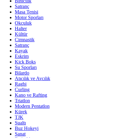
Binicilik
Satranç
Masa Tenisi
Motor Sporları
Okçuluk
Halter
Kültür
Cimnastik
Satranç
Kayak
Eskrim
Kick Boks
Su Sporları
Bilardo
Atıcılık ve Avcılık
Ragbi
Curling
Kano ve Rafting
Triatlon
Modern Pentatlon
Kürek
TJK
Sualtı
Buz Hokeyi
Sanat