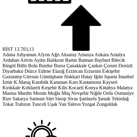
BİST
13.703,13
Adana
Adıyaman
Afyon
Ağrı
Aksaray
Amasya
Ankara
Antalya
Ardahan
Artvin
Aydın
Balıkesir
Bartın
Batman
Bayburt
Bilecik
Bingöl
Bitlis
Bolu
Burdur
Bursa
Çanakkale
Çankırı
Çorum
Denizli
Diyarbakır
Düzce
Edirne
Elazığ
Erzincan
Erzurum
Eskişehir
Gaziantep
Giresun
Gümüşhane
Hakkari
Hatay
Iğdır
Isparta
İstanbul
İzmir
K.Maraş
Karabük
Karaman
Kars
Kastamonu
Kayseri
Kırıkkale
Kırklareli
Kırşehir
Kilis
Kocaeli
Konya
Kütahya
Malatya
Manisa
Mardin
Mersin
Muğla
Muş
Nevşehir
Niğde
Ordu
Osmaniye
Rize
Sakarya
Samsun
Siirt
Sinop
Sivas
Şanlıurfa
Şırnak
Tekirdağ
Tokat
Trabzon
Tunceli
Uşak
Van
Yalova
Yozgat
Zonguldak