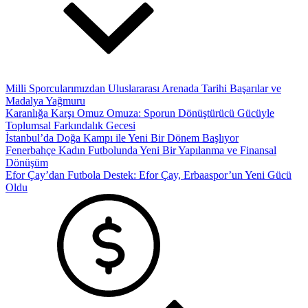
Milli Sporcularımızdan Uluslararası Arenada Tarihi Başarılar ve
Madalya Yağmuru
Karanlığa Karşı Omuz Omuza: Sporun Dönüştürücü Gücüyle
Toplumsal Farkındalık Gecesi
İstanbul’da Doğa Kampı ile Yeni Bir Dönem Başlıyor
Fenerbahçe Kadın Futbolunda Yeni Bir Yapılanma ve Finansal
Dönüşüm
Efor Çay’dan Futbola Destek: Efor Çay, Erbaaspor’un Yeni Gücü
Oldu