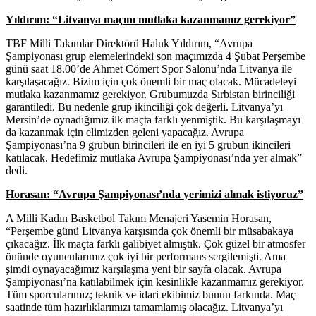
Yıldırım: “Litvanya maçını mutlaka kazanmamız gerekiyor”
TBF Milli Takımlar Direktörü Haluk Yıldırım, “Avrupa
Şampiyonası grup elemelerindeki son maçımızda 4 Şubat Perşembe
günü saat 18.00’de Ahmet Cömert Spor Salonu’nda Litvanya ile
karşılaşacağız. Bizim için çok önemli bir maç olacak. Mücadeleyi
mutlaka kazanmamız gerekiyor. Grubumuzda Sırbistan birinciliği
garantiledi. Bu nedenle grup ikinciliği çok değerli. Litvanya’yı
Mersin’de oynadığımız ilk maçta farklı yenmiştik. Bu karşılaşmayı
da kazanmak için elimizden geleni yapacağız. Avrupa
Şampiyonası’na 9 grubun birincileri ile en iyi 5 grubun ikincileri
katılacak. Hedefimiz mutlaka Avrupa Şampiyonası’nda yer almak”
dedi.
Horasan: “Avrupa Şampiyonası’nda yerimizi almak istiyoruz”
A Milli Kadın Basketbol Takım Menajeri Yasemin Horasan,
“Perşembe günü Litvanya karşısında çok önemli bir müsabakaya
çıkacağız. İlk maçta farklı galibiyet almıştık. Çok güzel bir atmosfer
önünde oyuncularımız çok iyi bir performans sergilemişti. Ama
şimdi oynayacağımız karşılaşma yeni bir sayfa olacak. Avrupa
Şampiyonası’na katılabilmek için kesinlikle kazanmamız gerekiyor.
Tüm sporcularımız; teknik ve idari ekibimiz bunun farkında. Maç
saatinde tüm hazırlıklarımızı tamamlamış olacağız. Litvanya’yı