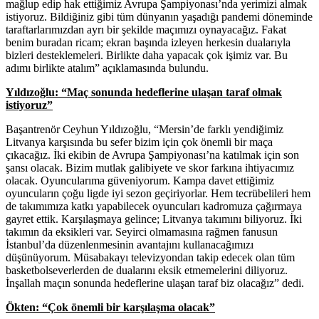
mağlup edip hak ettiğimiz Avrupa Şampiyonası’nda yerimizi almak
istiyoruz. Bildiğiniz gibi tüm dünyanın yaşadığı pandemi döneminde
taraftarlarımızdan ayrı bir şekilde maçımızı oynayacağız. Fakat
benim buradan ricam; ekran başında izleyen herkesin dualarıyla
bizleri desteklemeleri. Birlikte daha yapacak çok işimiz var. Bu
adımı birlikte atalım” açıklamasında bulundu.
Yıldızoğlu: “Maç sonunda hedeflerine ulaşan taraf olmak
istiyoruz”
Başantrenör Ceyhun Yıldızoğlu, “Mersin’de farklı yendiğimiz
Litvanya karşısında bu sefer bizim için çok önemli bir maça
çıkacağız. İki ekibin de Avrupa Şampiyonası’na katılmak için son
şansı olacak. Bizim mutlak galibiyete ve skor farkına ihtiyacımız
olacak. Oyuncularıma güveniyorum. Kampa davet ettiğimiz
oyuncuların çoğu ligde iyi sezon geçiriyorlar. Hem tecrübelileri hem
de takımımıza katkı yapabilecek oyuncuları kadromuza çağırmaya
gayret ettik. Karşılaşmaya gelince; Litvanya takımını biliyoruz. İki
takımın da eksikleri var. Seyirci olmamasına rağmen fanusun
İstanbul’da düzenlenmesinin avantajını kullanacağımızı
düşünüyorum. Müsabakayı televizyondan takip edecek olan tüm
basketbolseverlerden de dualarını eksik etmemelerini diliyoruz.
İnşallah maçın sonunda hedeflerine ulaşan taraf biz olacağız” dedi.
Ökten: “Çok önemli bir karşılaşma olacak”