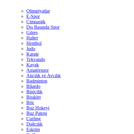
Olimpiyatlar
E-Spor
Cimnastik
Dış Basında Spor
Güreş
Halter
Hentbol
Judo
Karate
Tekvando
Kayak
Amatörspor
Atıcılık ve Avcılık
Badminton
Bilardo
Binicilik
Bisiklet
Briç
Buz Hokeyi
Buz Pateni
Curling
Dağcılık
Eskrim