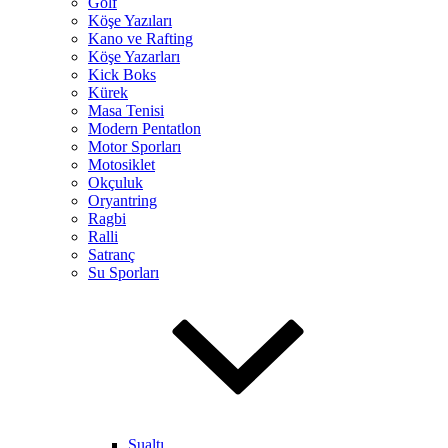
Golf
Köşe Yazıları
Kano ve Rafting
Köşe Yazarları
Kick Boks
Kürek
Masa Tenisi
Modern Pentatlon
Motor Sporları
Motosiklet
Okçuluk
Oryantring
Ragbi
Ralli
Satranç
Su Sporları
Sualtı