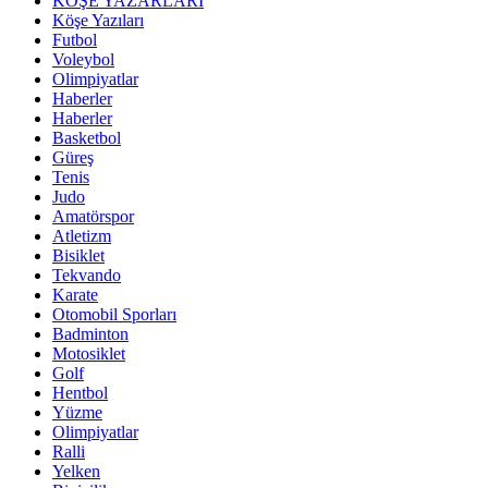
KÖŞE YAZARLARI
Köşe Yazıları
Futbol
Voleybol
Olimpiyatlar
Haberler
Haberler
Basketbol
Güreş
Tenis
Judo
Amatörspor
Atletizm
Bisiklet
Tekvando
Karate
Otomobil Sporları
Badminton
Motosiklet
Golf
Hentbol
Yüzme
Olimpiyatlar
Ralli
Yelken