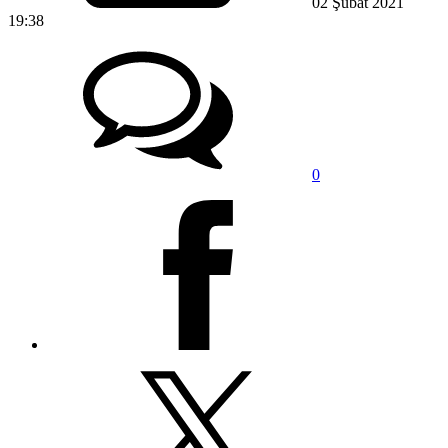
02 Şubat 2021
19:38
0