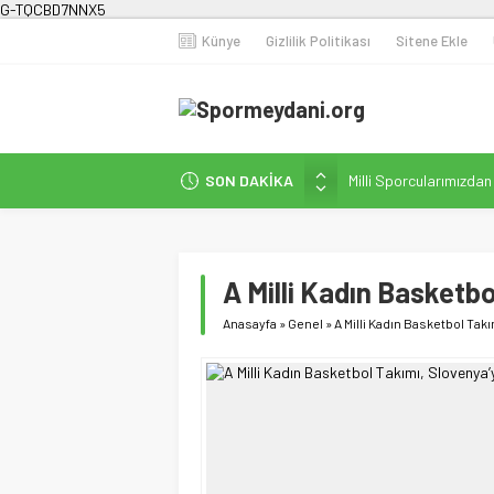
G-TQCBD7NNX5
Künye
Gizlilik Politikası
Sitene Ekle
SON DAKİKA
Milli Sporcularımızda
Karanlığa Karşı Omuz
Gecesi
İstanbul’da Doğa Kampı
A Milli Kadın Basketbo
Fenerbahçe Kadın Fut
Anasayfa
»
Genel
»
A Milli Kadın Basketbol Takı
Efor Çay’dan Futbola 