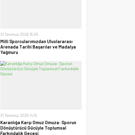
uzanan Bay Nalçakan oldu
30 Haziran 2026 17:09
Tayyar Sümen
Sultanlar Sizlerle Gurur
Duyuyoruz!
28 Temmuz 2026 15:15
31 Temmuz 2026 15:05
Milli Sporcularımızdan Uluslararası
Arenada Tarihi Başarılar ve Madalya
Ufuk Ağca
Yağmuru
“Şampiyon” Galatasaray
09 Mayıs 2026 23:05
31 Temmuz 2026 14:15
Karanlığa Karşı Omuz Omuza: Sporun
Dönüştürücü Gücüyle Toplumsal
Farkındalık Gecesi