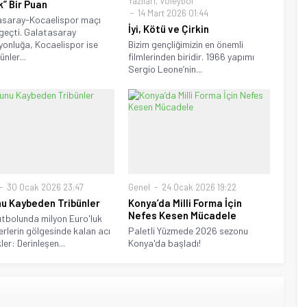
Yazıları
,
Voleybol
k” Bir Puan
14 Mart 2026 01:44
asaray-Kocaelispor maçı
İyi, Kötü ve Çirkin
i geçti. Galatasaray
onluğa, Kocaelispor ise
Bizim gençliğimizin en önemli
nler...
filmlerinden biridir. 1966 yapımı
Sergio Leone’nin...
30 Ocak 2026 23:47
Genel
24 Ocak 2026 19:22
u Kaybeden Tribünler
Konya’da Milli Forma İçin
Nefes Kesen Mücadele
utbolunda milyon Euro'luk
erlerin gölgesinde kalan acı
Paletli Yüzmede 2026 sezonu
er: Derinleşen...
Konya'da başladı!