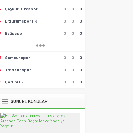
4
Çaykur Rizespor
0
0
0
Hüseyin Tokmak
Gollü Beraberlik..!!
5
Erzurumspor FK
0
0
0
17 Mayıs 2026 23:00
6
Eyüpspor
0
0
0
Muzaffer Batumlu
4 Büyüklerin Bu Hafta Maçlarını
Yönetecek Hakemler Belli
Oldu!
19 Ağustos 2021 21:05
6
Samsunspor
0
0
0
Savaş Özalp
7
Trabzonspor
0
0
0
UEFA Son 16 Turu’nda
NoFenerbahçe! YesTtingham
Forest!
8
Çorum FK
0
0
0
20 Şubat 2026 23:45
Selçuk Tuna
GÜNCEL KONULAR
Atatürk’ün Kızları
28 Temmuz 2026 12:40
Spor Meydanı
100. Gazi Koşusu’nda zafere