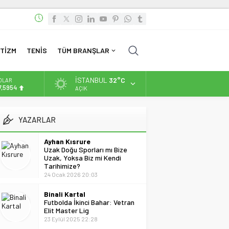
TİZM
TENİS
TÜM BRANŞLAR
İSTANBUL
32°C
OLAR
7,5954
AÇIK
URO
5,0690
YAZARLAR
LTIN
.525,39
Ayhan Kısrure
Uzak Doğu Sporları mı Bize
İST
Uzak, Yoksa Biz mi Kendi
3.788,73
Tarihimize?
24 Ocak 2026 20:03
Binali Kartal
Futbolda İkinci Bahar: Vetran
Elit Master Lig
23 Eylül 2025 22:28