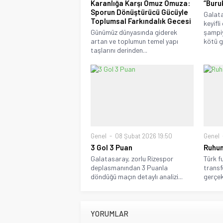
Karanlığa Karşı Omuz Omuza:
“Buru
Sporun Dönüştürücü Gücüyle
Galat
Toplumsal Farkındalık Gecesi
keyifl
Günümüz dünyasında giderek
şampiy
artan ve toplumun temel yapı
kötü gü
taşlarını derinden...
Genel
08 Şubat 2026 19:50
Genel
3 Gol 3 Puan
Ruhun
Galatasaray, zorlu Rizespor
Türk f
deplasmanından 3 Puanla
transf
döndüğü maçın detaylı analizi...
gerçekl
YORUMLAR