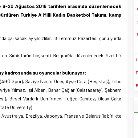
de 6-20 Ağustos 2016 tarihleri arasında düzenlenecek
ı sürdüren Türkiye A Milli Kadın Basketbol Takımı, kamp
nda çalışacak ay yıldızlılar, 18 Temmuz Pazartesi günü yurda
a da Sırbistan’ın başkenti Belgrad’da düzenlenecek özel bir
1
day kadrosunda şu oyuncular bulunuyor:
1
(AGÜ Spor), Şaziye İvegin Üner, Ayşe Cora (Beşiktaş), Tilbe
1
vriye Yılmaz, Işıl Alben, Bahar Çağlar (Galatasaray), Şebnem
si), Birsel Vardarlı Demirmen, Tuğçe Canıtez, Olcay Çakır
tate University)
a Avustralya, Brezilya, Japonya, Fransa ve Belarus ile birlikte