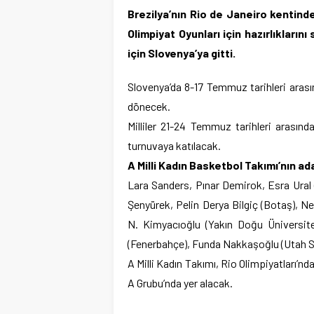
Brezilya’nın Rio de Janeiro kentin
Olimpiyat Oyunları için hazırlıkların
için Slovenya’ya gitti.
Slovenya’da 8-17 Temmuz tarihleri arası
dönecek.
Milliler 21-24 Temmuz tarihleri arasınd
turnuvaya katılacak.
A Milli Kadın Basketbol Takımı’nın a
Lara Sanders, Pınar Demirok, Esra Ural 
Şenyürek, Pelin Derya Bilgiç (Botaş), Ne
N. Kimyacıoğlu (Yakın Doğu Üniversite
(Fenerbahçe), Funda Nakkaşoğlu (Utah S
A Milli Kadın Takımı, Rio Olimpiyatları’nd
A Grubu’nda yer alacak.