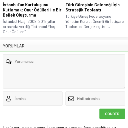
İstanbul’un Kurtuluşunu
Türk Güreşinin Geleceği İçin
Kutlamak: Onur Ödülleri ile Bir
Stratejik Toplantı
Bellek Oluşturma
Türkiye Güreş Federasyonu
İstanbul Flaş, 2009–2018 yılları
Yönetim Kurulu, Önemli Bir İstişare
arasında verdiği “İstanbul Flaş
Toplantısı Gerçekleştirdi...
Onur Ödülleri”...
YORUMLAR
Henüz yorum yapılmamış. İlk yorumu yukarıdaki form aracılığıyla siz