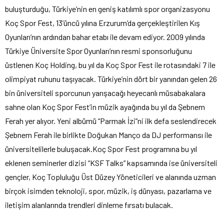
buluşturduğu, Türkiye’nin en geniş katılımlı spor organizasyonu
Koç Spor Fest, 13’üncü yılına Erzurum’da gerçekleştirilen Kış
Oyunları’nın ardından bahar etabı ile devam ediyor. 2009 yılında
Türkiye Üniversite Spor Oyunları’nın resmi sponsorluğunu
üstlenen Koç Holding, bu yıl da Koç Spor Fest ile rotasındaki 7 ile
olimpiyat ruhunu taşıyacak. Türkiye’nin dört bir yanından gelen 26
bin üniversiteli sporcunun yarışacağı heyecanlı müsabakalara
sahne olan Koç Spor Fest’in müzik ayağında bu yıl da Şebnem
Ferah yer alıyor. Yeni albümü “Parmak İzi”ni ilk defa seslendirecek
Şebnem Ferah ile birlikte Doğukan Manço da DJ performansı ile
üniversitelilerle buluşacak.Koç Spor Fest programına bu yıl
eklenen seminerler dizisi “KSF Talks” kapsamında ise üniversiteli
gençler, Koç Topluluğu Üst Düzey Yöneticileri ve alanında uzman
birçok isimden teknoloji, spor, müzik, iş dünyası, pazarlama ve
iletişim alanlarında trendleri dinleme fırsatı bulacak.