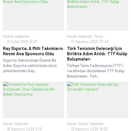
Futbol
,
Haberler
Genel
,
Haberler
,
Tenis
01 Eylül 2025 18:07
17 Ağustos 2025 07:43
Ray Sigorta, A Milli Takımların
Türk Tenisinin Geleceği İçin
Resmi Ana Sponsoru Oldu
Birlikte Adım Atıldı: TTF Kulüp
Buluşmaları
Sigorta Sektöründe Önemli Bir
Adım Sigorta sektörünün öncü
Türkiye Tenis Federasyonu (TTF)
şirketlerinden Ray...
tarafından düzenlenen TTF Kulüp
Buluşmaları, Türk...
Genel
,
Haberler
Genel
,
Güreş
,
Haberler
16 Ağustos 2025 21:11
12 Ağustos 2025 19:33