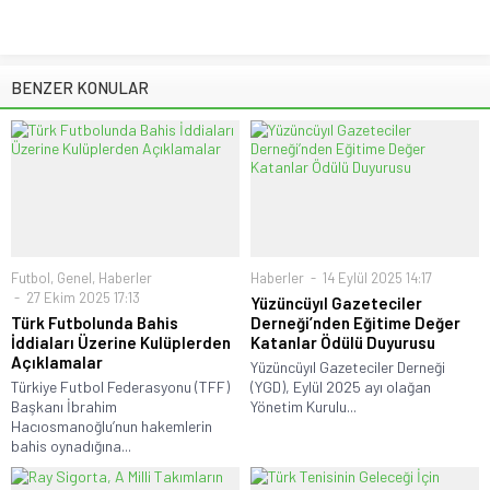
BENZER KONULAR
Futbol
,
Genel
,
Haberler
Haberler
14 Eylül 2025 14:17
27 Ekim 2025 17:13
Yüzüncüyıl Gazeteciler
Türk Futbolunda Bahis
Derneği’nden Eğitime Değer
İddiaları Üzerine Kulüplerden
Katanlar Ödülü Duyurusu
Açıklamalar
Yüzüncüyıl Gazeteciler Derneği
Türkiye Futbol Federasyonu (TFF)
(YGD), Eylül 2025 ayı olağan
Başkanı İbrahim
Yönetim Kurulu...
Hacıosmanoğlu’nun hakemlerin
bahis oynadığına...