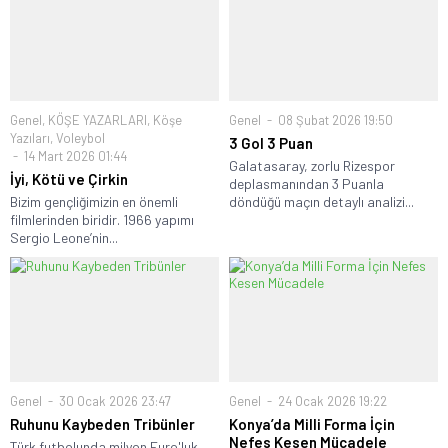
Genel
,
KÖŞE YAZARLARI
,
Köşe
Genel
08 Şubat 2026 19:50
Yazıları
,
Voleybol
3 Gol 3 Puan
14 Mart 2026 01:44
Galatasaray, zorlu Rizespor
İyi, Kötü ve Çirkin
deplasmanından 3 Puanla
Bizim gençliğimizin en önemli
döndüğü maçın detaylı analizi...
filmlerinden biridir. 1966 yapımı
Sergio Leone’nin...
Genel
30 Ocak 2026 23:47
Genel
24 Ocak 2026 19:22
Ruhunu Kaybeden Tribünler
Konya’da Milli Forma İçin
Nefes Kesen Mücadele
Türk futbolunda milyon Euro'luk