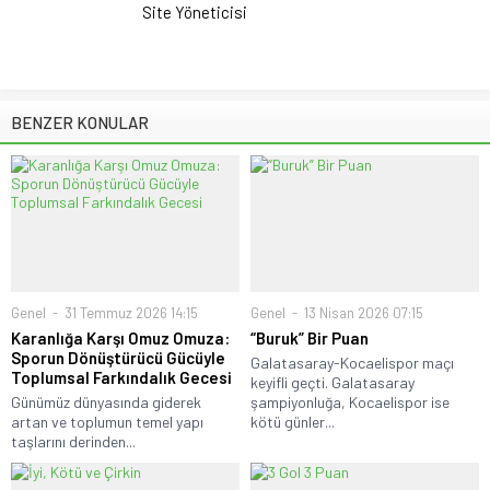
Site Yöneticisi
BENZER KONULAR
Genel
31 Temmuz 2026 14:15
Genel
13 Nisan 2026 07:15
Karanlığa Karşı Omuz Omuza:
“Buruk” Bir Puan
Sporun Dönüştürücü Gücüyle
Galatasaray-Kocaelispor maçı
Toplumsal Farkındalık Gecesi
keyifli geçti. Galatasaray
Günümüz dünyasında giderek
şampiyonluğa, Kocaelispor ise
artan ve toplumun temel yapı
kötü günler...
taşlarını derinden...