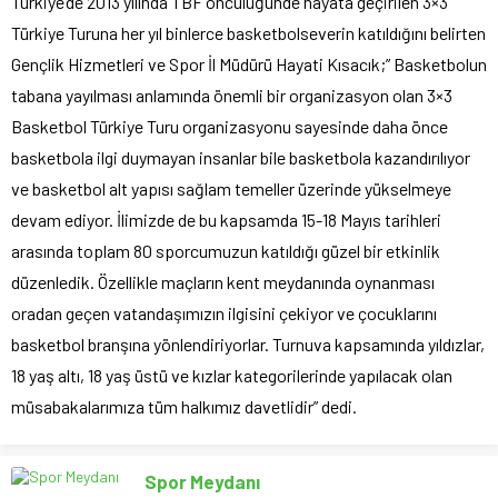
Türkiye’de 2013 yılında TBF öncülüğünde hayata geçirilen 3×3
Türkiye Turuna her yıl binlerce basketbolseverin katıldığını belirten
Gençlik Hizmetleri ve Spor İl Müdürü Hayati Kısacık;” Basketbolun
tabana yayılması anlamında önemli bir organizasyon olan 3×3
Basketbol Türkiye Turu organizasyonu sayesinde daha önce
basketbola ilgi duymayan insanlar bile basketbola kazandırılıyor
ve basketbol alt yapısı sağlam temeller üzerinde yükselmeye
devam ediyor. İlimizde de bu kapsamda 15-18 Mayıs tarihleri
arasında toplam 80 sporcumuzun katıldığı güzel bir etkinlik
düzenledik. Özellikle maçların kent meydanında oynanması
oradan geçen vatandaşımızın ilgisini çekiyor ve çocuklarını
basketbol branşına yönlendiriyorlar. Turnuva kapsamında yıldızlar,
18 yaş altı, 18 yaş üstü ve kızlar kategorilerinde yapılacak olan
müsabakalarımıza tüm halkımız davetlidir” dedi.
Spor Meydanı