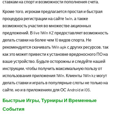
ставкам на спорт и возможности пополнения счета.
Кроме того, игрокам предлагается простая и быстрая
процедура регистрации на сайте 1win, а также
возможность участия во множестве акционных
предложений. В live 1Win KZ предоставляет возможность
делать ставки на более чем 10 видов спорта. Не
рекомендуется скачивать 1Win apk с других ресурсов, так
как это может привести к установке вредоносного ПО на
ваше устройство. Будьте осторожны и следуйте нашей
инструкции, чтобы получить максимальную пользу от
использования приложения 1Win. Клиенты 1Win kz могут
делать ставки и играть в популярные слоты не только на
сайте, но и в приложениях для ОС Android и iOS.
Быстрые Игры, Турниры И Временные
События