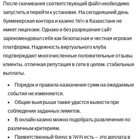
После скачивания соответствующий файл необходимо
запустить и перейти к установке. На сегодняшний день
букмекерская контора и казино 1Win в Казахстане не
имеет лицензии. Однако и без разрешения сайт
зарекомендовал себя как безопасная и честная игровая
платформа. Надежность виртуального клуба
подтверждают многочисленные положительные отзывы
клиенты, отличная репутация в сети в целом, стабильные
выплаты.
Порядок и правила назначения сумм на ожидаемые
события не изменяются.
Общие выигрыши также удастся вывести при
соблюдении заданных лимитов.
В онлайн казино можно подобрать развлечения по
различным критериям.
Приветственный бонус в 1WIN есть — это доплата в