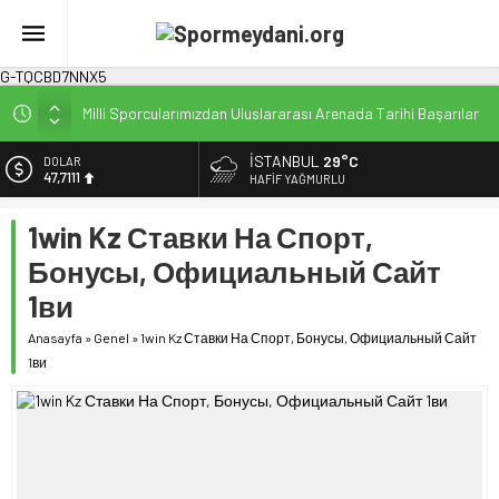
G-TQCBD7NNX5
Milli Sporcularımızdan Uluslararası Arenada Tarihi Başarılar
ve Madalya Yağmuru
İSTANBUL
29°C
DOLAR
Karanlığa Karşı Omuz Omuza: Sporun Dönüştürücü Gücüyle
47,7111
HAFIF YAĞMURLU
Toplumsal Farkındalık Gecesi
EURO
İstanbul’da Doğa Kampı ile Yeni Bir Dönem Başlıyor
1win Kz Ставки На Спорт,
55,1881
Fenerbahçe Kadın Futbolunda Yeni Bir Yapılanma ve
Бонусы, Официальный Сайт
ALTIN
Finansal Dönüşüm
6.660,55
1ви
Efor Çay’dan Futbola Destek: Efor Çay, Erbaaspor’un Yeni
BİST
Gücü Oldu
Anasayfa
»
Genel
»
1win Kz Ставки На Спорт, Бонусы, Официальный Сайт
13.779,39
1ви