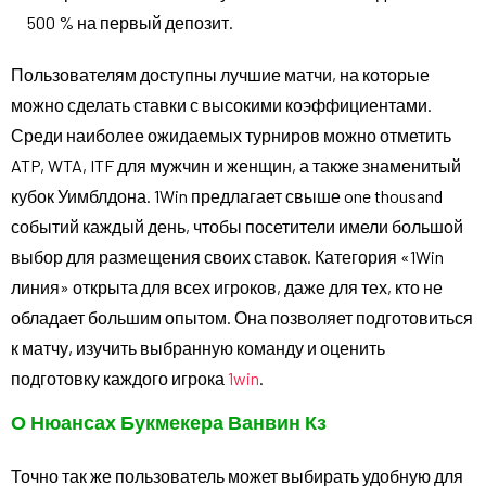
500 % на первый депозит.
Пользователям доступны лучшие матчи, на которые
можно сделать ставки с высокими коэффициентами.
Среди наиболее ожидаемых турниров можно отметить
ATP, WTA, ITF для мужчин и женщин, а также знаменитый
кубок Уимблдона. 1Win предлагает свыше one thousand
событий каждый день, чтобы посетители имели большой
выбор для размещения своих ставок. Категория «1Win
линия» открыта для всех игроков, даже для тех, кто не
обладает большим опытом. Она позволяет подготовиться
к матчу, изучить выбранную команду и оценить
подготовку каждого игрока
1win
.
О Нюансах Букмекера Ванвин Кз
Точно так же пользователь может выбирать удобную для