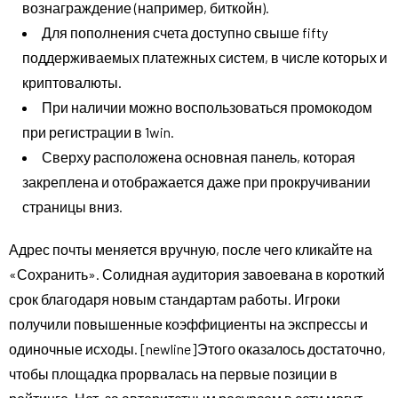
вознаграждение (например, биткойн).
Для пополнения счета доступно свыше fifty
поддерживаемых платежных систем, в числе которых и
криптовалюты.
При наличии можно воспользоваться промокодом
при регистрации в 1win.
Сверху расположена основная панель, которая
закреплена и отображается даже при прокручивании
страницы вниз.
Адрес почты меняется вручную, после чего кликайте на
«Сохранить». Солидная аудитория завоевана в короткий
срок благодаря новым стандартам работы. Игроки
получили повышенные коэффициенты на экспрессы и
одиночные исходы. [newline]Этого оказалось достаточно,
чтобы площадка прорвалась на первые позиции в