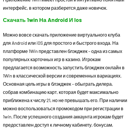
интерфейс, в котором разберется даже новичок.
Скачать 1win На Android И Ios
Можно вовсе скачать приложение виртуального клуба
для Android или iOS для простого и быстрого входа. На
платформе 1Win представлен блэкджек – одна из самых
популярных карточных игр в казино. Игрокам
предлагается возможность запустить блэкджек онлайн в
1Win в классической версии и современных вариациях.
Основная цель игры в блэкджек – обыграть дилера,
собрав комбинацию карт, которая будет максимально
приближена к числу 21, но не превышать его. При наличии
можно воспользоваться промокодом при регистрации в
1win. После успешного создания аккаунта игрокам будет
предоставлен доступ к личному кабинету, бонусам,