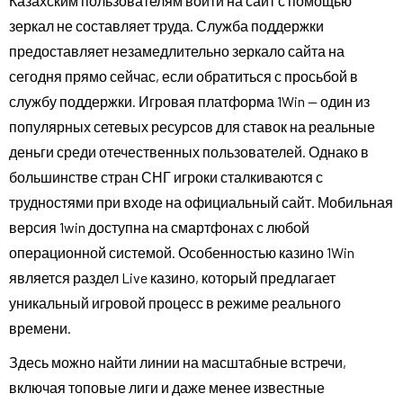
Казахским пользователям войти на сайт с помощью
зеркал не составляет труда. Служба поддержки
предоставляет незамедлительно зеркало сайта на
сегодня прямо сейчас, если обратиться с просьбой в
службу поддержки. Игровая платформа 1Win — один из
популярных сетевых ресурсов для ставок на реальные
деньги среди отечественных пользователей. Однако в
большинстве стран СНГ игроки сталкиваются с
трудностями при входе на официальный сайт. Мобильная
версия 1win доступна на смартфонах с любой
операционной системой. Особенностью казино 1Win
является раздел Live казино, который предлагает
уникальный игровой процесс в режиме реального
времени.
Здесь можно найти линии на масштабные встречи,
включая топовые лиги и даже менее известные