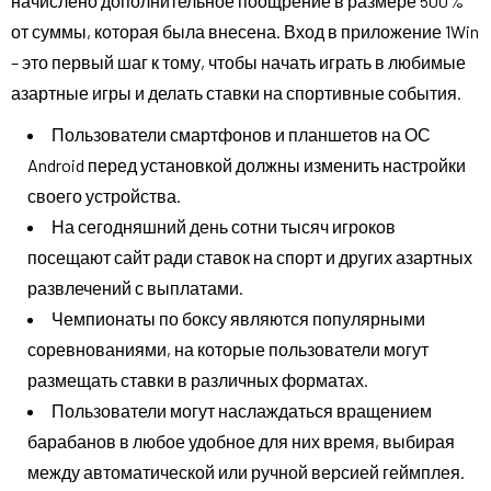
начислено дополнительное поощрение в размере 500%
от суммы, которая была внесена. Вход в приложение 1Win
– это первый шаг к тому, чтобы начать играть в любимые
азартные игры и делать ставки на спортивные события.
Пользователи смартфонов и планшетов на ОС
Android перед установкой должны изменить настройки
своего устройства.
На сегодняшний день сотни тысяч игроков
посещают сайт ради ставок на спорт и других азартных
развлечений с выплатами.
Чемпионаты по боксу являются популярными
соревнованиями, на которые пользователи могут
размещать ставки в различных форматах.
Пользователи могут наслаждаться вращением
барабанов в любое удобное для них время, выбирая
между автоматической или ручной версией геймплея.