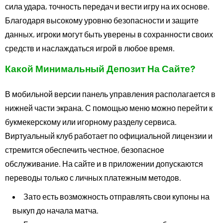
сила удара, точность передач и вести игру на их основе.
Благодаря высокому уровню безопасности и защите
данных, игроки могут быть уверены в сохранности своих
средств и наслаждаться игрой в любое время.
Какой Минимальный Депозит На Сайте?
В мобильной версии панель управления располагается в
нижней части экрана. С помощью меню можно перейти к
букмекерскому или игорному разделу сервиса.
Виртуальный клуб работает по официальной лицензии и
стремится обеспечить честное, безопасное
обслуживание. На сайте и в приложении допускаются
переводы только с личных платежным методов.
Зато есть возможность отправлять свои купоны на
выкуп до начала матча.