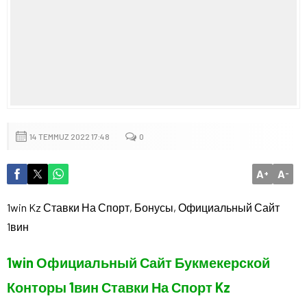
14 TEMMUZ 2022 17:48
0
A
A
+
-
1win Kz Ставки На Спорт, Бонусы, Официальный Сайт
1вин
1win Официальный Сайт Букмекерской
Конторы 1вин Ставки На Спорт Kz