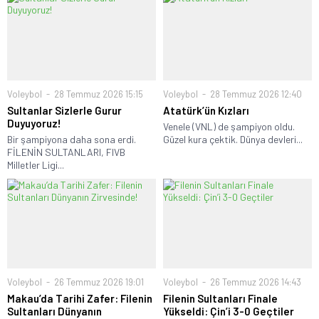
Voleybol
28 Temmuz 2026 15:15
Voleybol
28 Temmuz 2026 12:40
Sultanlar Sizlerle Gurur
Atatürk’ün Kızları
Duyuyoruz!
Venele (VNL) de şampiyon oldu.
Bir şampiyona daha sona erdi.
Güzel kura çektik. Dünya devleri...
FİLENİN SULTANLARI, FIVB
Milletler Ligi...
Voleybol
26 Temmuz 2026 19:01
Voleybol
26 Temmuz 2026 14:43
Makau’da Tarihi Zafer: Filenin
Filenin Sultanları Finale
Sultanları Dünyanın
Yükseldi: Çin’i 3-0 Geçtiler