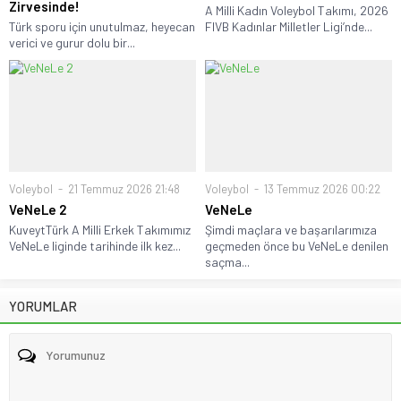
Zirvesinde!
A Milli Kadın Voleybol Takımı, 2026
Türk sporu için unutulmaz, heyecan
FIVB Kadınlar Milletler Ligi’nde...
verici ve gurur dolu bir...
Voleybol
21 Temmuz 2026 21:48
Voleybol
13 Temmuz 2026 00:22
VeNeLe 2
VeNeLe
KuveytTürk A Milli Erkek Takımımız
Şimdi maçlara ve başarılarımıza
VeNeLe liginde tarihinde ilk kez...
geçmeden önce bu VeNeLe denilen
saçma...
YORUMLAR