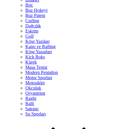
Briç
Buz Hokeyi
Buz Pateni
Curling
Dağcılık
Eskrim
Golf
Köşe Yazıları
Kano ve Rafting
Köşe Yazarları
Kick Boks
Kürek
Masa Tenisi
Modern Pentatlon
Motor Sporları
Motosiklet
Okçuluk
Oryantring
Ragbi
Ralli
Satranç
Su Sporları