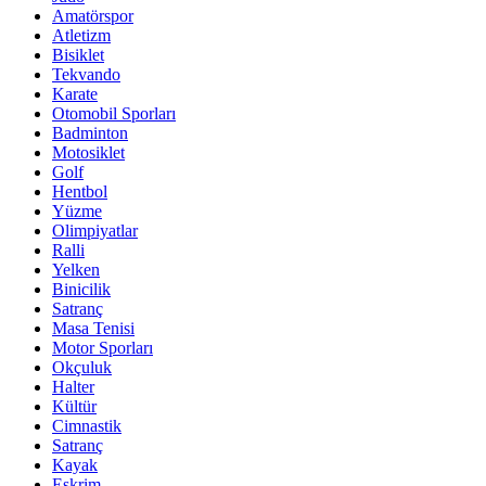
Amatörspor
Atletizm
Bisiklet
Tekvando
Karate
Otomobil Sporları
Badminton
Motosiklet
Golf
Hentbol
Yüzme
Olimpiyatlar
Ralli
Yelken
Binicilik
Satranç
Masa Tenisi
Motor Sporları
Okçuluk
Halter
Kültür
Cimnastik
Satranç
Kayak
Eskrim