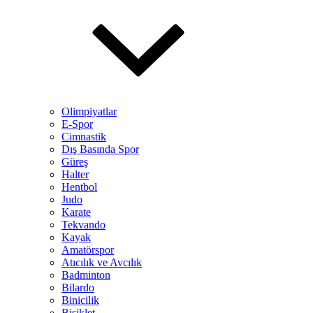
Olimpiyatlar
E-Spor
Cimnastik
Dış Basında Spor
Güreş
Halter
Hentbol
Judo
Karate
Tekvando
Kayak
Amatörspor
Atıcılık ve Avcılık
Badminton
Bilardo
Binicilik
Bisiklet