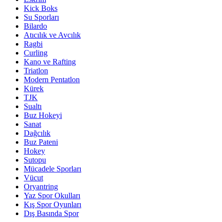
Kick Boks
Su Sporları
Bilardo
Atıcılık ve Avcılık
Ragbi
Curling
Kano ve Rafting
Triatlon
Modern Pentatlon
Kürek
TJK
Sualtı
Buz Hokeyi
Sanat
Dağcılık
Buz Pateni
Hokey
Sutopu
Mücadele Sporları
Vücut
Oryantring
Yaz Spor Okulları
Kış Spor Oyunları
Dış Basında Spor