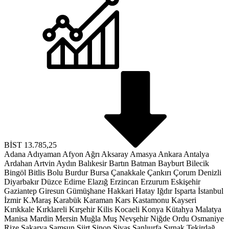
BİST
13.785,25
Adana
Adıyaman
Afyon
Ağrı
Aksaray
Amasya
Ankara
Antalya
Ardahan
Artvin
Aydın
Balıkesir
Bartın
Batman
Bayburt
Bilecik
Bingöl
Bitlis
Bolu
Burdur
Bursa
Çanakkale
Çankırı
Çorum
Denizli
Diyarbakır
Düzce
Edirne
Elazığ
Erzincan
Erzurum
Eskişehir
Gaziantep
Giresun
Gümüşhane
Hakkari
Hatay
Iğdır
Isparta
İstanbul
İzmir
K.Maraş
Karabük
Karaman
Kars
Kastamonu
Kayseri
Kırıkkale
Kırklareli
Kırşehir
Kilis
Kocaeli
Konya
Kütahya
Malatya
Manisa
Mardin
Mersin
Muğla
Muş
Nevşehir
Niğde
Ordu
Osmaniye
Rize
Sakarya
Samsun
Siirt
Sinop
Sivas
Şanlıurfa
Şırnak
Tekirdağ