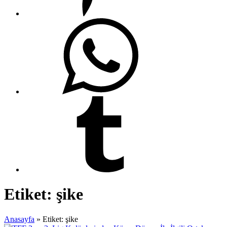
Etiket:
şike
Anasayfa
»
Etiket: şike