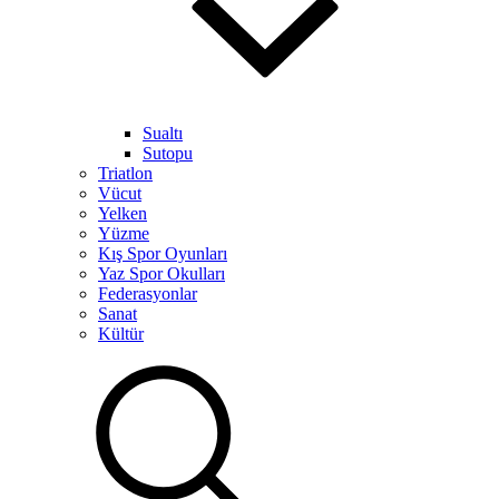
Sualtı
Sutopu
Triatlon
Vücut
Yelken
Yüzme
Kış Spor Oyunları
Yaz Spor Okulları
Federasyonlar
Sanat
Kültür