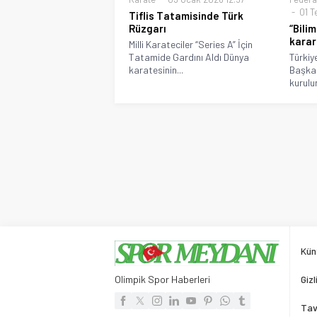
01 T
Tiflis Tatamisinde Türk
Rüzgarı
“Bili
karar
Milli Karateciler “Series A” İçin
Tatamide Gardını Aldı Dünya
Türkiy
karatesinin...
Başkan
kurulu
Kün
Olimpik Spor Haberleri
Gizl
Tav