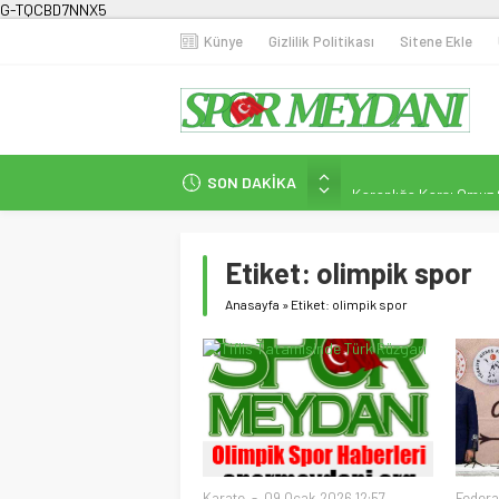
G-TQCBD7NNX5
Künye
Gizlilik Politikası
Sitene Ekle
Milli Sporcularımızda
SON DAKİKA
Karanlığa Karşı Omuz
Gecesi
İstanbul’da Doğa Kampı
Etiket:
olimpik spor
Fenerbahçe Kadın Fut
Anasayfa
»
Etiket: olimpik spor
Efor Çay’dan Futbola 
Karate
09 Ocak 2026 12:57
Federa