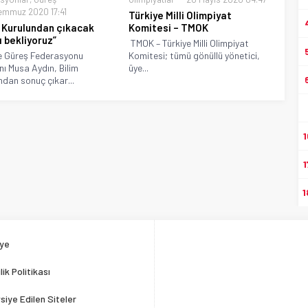
emmuz 2020 17:41
Türkiye Milli Olimpiyat
m Kurulundan çıkacak
Komitesi – TMOK
ı bekliyoruz”
TMOK – Türkiye Milli Olimpiyat
e Güreş Federasyonu
Komitesi; tümü gönüllü yönetici,
ı Musa Aydın, Bilim
üye...
ndan sonuç çıkar...
1
1
1
ye
ilik Politikası
siye Edilen Siteler