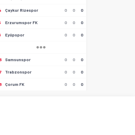
4
Çaykur Rizespor
0
0
0
5
Erzurumspor FK
0
0
0
6
Eyüpspor
0
0
0
6
Samsunspor
0
0
0
7
Trabzonspor
0
0
0
8
Çorum FK
0
0
0