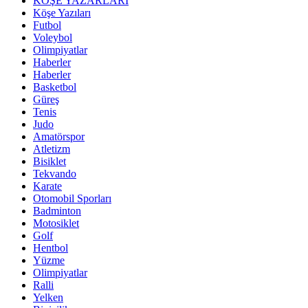
KÖŞE YAZARLARI
Köşe Yazıları
Futbol
Voleybol
Olimpiyatlar
Haberler
Haberler
Basketbol
Güreş
Tenis
Judo
Amatörspor
Atletizm
Bisiklet
Tekvando
Karate
Otomobil Sporları
Badminton
Motosiklet
Golf
Hentbol
Yüzme
Olimpiyatlar
Ralli
Yelken