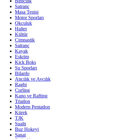
Binicilik
Satranç
Masa Tenisi
Motor Sporları
Okçuluk
Halter
Kültür
Cimnastik
Satranç
Kayak
Eskrim
Kick Boks
Su Sporları
Bilardo
Atıcılık ve Avcılık
Ragbi
Curling
Kano ve Rafting
Triatlon
Modern Pentatlon
Kürek
TJK
Sualtı
Buz Hokeyi
Sanat