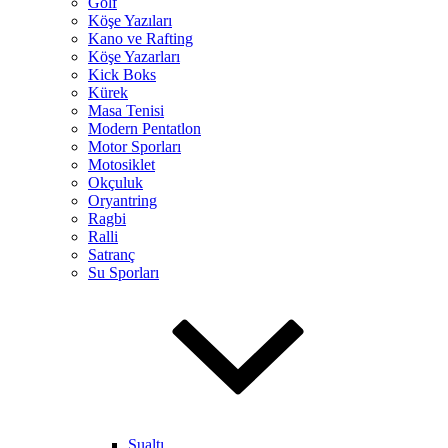
Golf
Köşe Yazıları
Kano ve Rafting
Köşe Yazarları
Kick Boks
Kürek
Masa Tenisi
Modern Pentatlon
Motor Sporları
Motosiklet
Okçuluk
Oryantring
Ragbi
Ralli
Satranç
Su Sporları
Sualtı