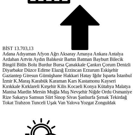
BİST
13.703,13
Adana
Adıyaman
Afyon
Ağrı
Aksaray
Amasya
Ankara
Antalya
Ardahan
Artvin
Aydın
Balıkesir
Bartın
Batman
Bayburt
Bilecik
Bingöl
Bitlis
Bolu
Burdur
Bursa
Çanakkale
Çankırı
Çorum
Denizli
Diyarbakır
Düzce
Edirne
Elazığ
Erzincan
Erzurum
Eskişehir
Gaziantep
Giresun
Gümüşhane
Hakkari
Hatay
Iğdır
Isparta
İstanbul
İzmir
K.Maraş
Karabük
Karaman
Kars
Kastamonu
Kayseri
Kırıkkale
Kırklareli
Kırşehir
Kilis
Kocaeli
Konya
Kütahya
Malatya
Manisa
Mardin
Mersin
Muğla
Muş
Nevşehir
Niğde
Ordu
Osmaniye
Rize
Sakarya
Samsun
Siirt
Sinop
Sivas
Şanlıurfa
Şırnak
Tekirdağ
Tokat
Trabzon
Tunceli
Uşak
Van
Yalova
Yozgat
Zonguldak