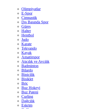
Olimpiyatlar
E-Spor
Cimnastik
Dış Basında Spor
Güreş
Halter
Hentbol
Judo
Karate
Tekvando
Kayak
Amatörspor
Atıcılık ve Avcılık
Badminton
Bilardo
Binicilik
Bisiklet
Briç
Buz Hokeyi
Buz Pateni
Curling
Dağcılık
Eskrim