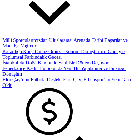
Milli Sporcularımızdan Uluslararası Arenada Tarihi Başarılar ve
Madalya Yağmuru
Karanlığa Karşı Omuz Omuza: Sporun Dönüştürücü Gücüyle
Toplumsal Farkındalık Gecesi
İstanbul’da Doğa Kampı ile Yeni Bir Dönem Başlıyor
Fenerbahçe Kadın Futbolunda Yeni Bir Yapılanma ve Finansal
Dönüşüm
Efor Çay’dan Futbola Destek: Efor Çay, Erbaaspor’un Yeni Gücü
Oldu