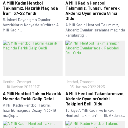
A Milli Kadın Hentbol
A Milli Kadın Hentbol
Takımımız, Hazırlık Maçında
Takımımız, Tunus’u Yenerek
İran’ı 37-22 Yendi
Akdeniz Oyunları’nda 5’inci
Oldu
5. İslami Dayanışma Oyunları
hazırlıklarını Konya’da sürdüren A
A Milli Kadın Hentbol Takımımız,
Milli Kadın...
Akdeniz Oyunları sıralama maçında
karşılaştığı...
Hentbol
,
Zmanşet
Hentbol
,
Zmanşet
18 Haziran 2022 12:31
03 Haziran 2022 21:23
A Milli Hentbol Takımı Hazırlık
A Milli Hentbol Takımlarımızın,
Maçında Farklı Galip Geldi
Akdeniz Oyunları’ndaki
Rakipleri Belli Oldu
A Milli Kadın Hentbol Takımı,
hazırlık maçında Cezayir’i 33-19
Türkiye A Milli Kadın ve Erkek
mağlup...
Hentbol Takımları’nın, 19. Akdeniz...