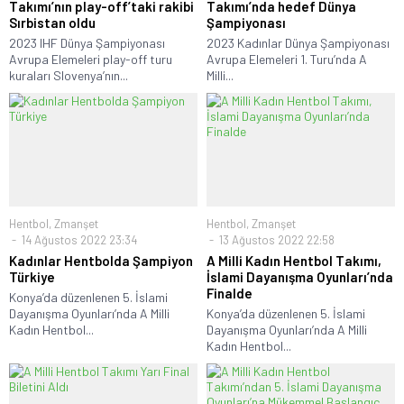
Takımı’nın play-off’taki rakibi
Takımı’nda hedef Dünya
Sırbistan oldu
Şampiyonası
2023 IHF Dünya Şampiyonası
2023 Kadınlar Dünya Şampiyonası
Avrupa Elemeleri play-off turu
Avrupa Elemeleri 1. Turu’nda A
kuraları Slovenya’nın...
Milli...
Hentbol
,
Zmanşet
Hentbol
,
Zmanşet
14 Ağustos 2022 23:34
13 Ağustos 2022 22:58
Kadınlar Hentbolda Şampiyon
A Milli Kadın Hentbol Takımı,
Türkiye
İslami Dayanışma Oyunları’nda
Finalde
Konya’da düzenlenen 5. İslami
Dayanışma Oyunları’nda A Milli
Konya’da düzenlenen 5. İslami
Kadın Hentbol...
Dayanışma Oyunları’nda A Milli
Kadın Hentbol...