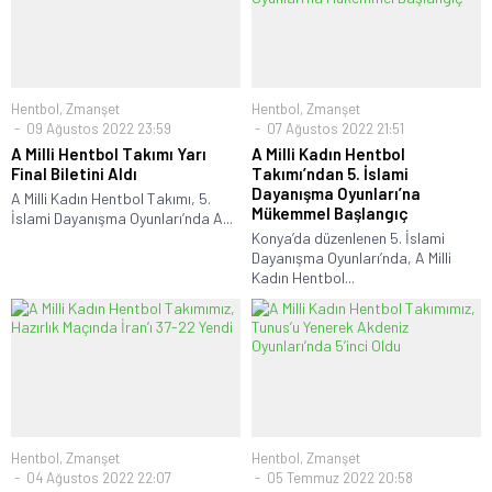
Hentbol
,
Zmanşet
Hentbol
,
Zmanşet
09 Ağustos 2022 23:59
07 Ağustos 2022 21:51
A Milli Hentbol Takımı Yarı
A Milli Kadın Hentbol
Final Biletini Aldı
Takımı’ndan 5. İslami
Dayanışma Oyunları’na
A Milli Kadın Hentbol Takımı, 5.
Mükemmel Başlangıç
İslami Dayanışma Oyunları’nda A...
Konya’da düzenlenen 5. İslami
Dayanışma Oyunları’nda, A Milli
Kadın Hentbol...
Hentbol
,
Zmanşet
Hentbol
,
Zmanşet
04 Ağustos 2022 22:07
05 Temmuz 2022 20:58