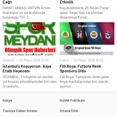
Çağrı
Etkinlik
HAYATİ AKBAŞ/ ARTVİN Artvin
Küçükçekmece, 26 Nisan Pazar
Hopaspor’un da aralarında
günü, Sega Yapı tarafından
bulunduğu TFF 2....
düzenlenen Kürek...
Atletizm
02 Mayıs 2026 16:45
Futbol
02 Mayıs 2026 16:03
İstanbul’u Koşuyorum: Asya
Filli Boya, Futbola Renk
Etabı Heyecanı
Sponsoru Oldu
İSTANBUL, Türkiye’nin en sevilen
Filli Boya, Türkiye’nin önde gelen
yol koşusu etkinliklerinden biri olan
boya markalarından biri olarak,
İstanbul’u...
sporun...
Künye
Gizlilik Politikası
Tavsiye Edilen Siteler
Sitene Ekle