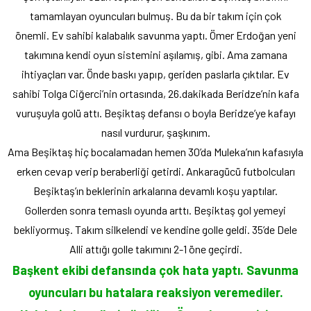
tamamlayan oyuncuları bulmuş. Bu da bir takım için çok
önemli. Ev sahibi kalabalık savunma yaptı. Ömer Erdoğan yeni
takımına kendi oyun sistemini aşılamış, gibi. Ama zamana
ihtiyaçları var. Önde baskı yapıp, geriden paslarla çıktılar. Ev
sahibi Tolga Ciğerci’nin ortasında, 26.dakikada Beridze’nin kafa
vuruşuyla golü attı. Beşiktaş defansı o boyla Beridze’ye kafayı
nasıl vurdurur, şaşkınım.
Ama Beşiktaş hiç bocalamadan hemen 30’da Muleka’nın kafasıyla
erken cevap verip beraberliği getirdi. Ankaragücü futbolcuları
Beşiktaş’ın beklerinin arkalarına devamlı koşu yaptılar.
Gollerden sonra temaslı oyunda arttı. Beşiktaş gol yemeyi
bekliyormuş. Takım silkelendi ve kendine golle geldi. 35’de Dele
Alli attığı golle takımını 2-1 öne geçirdi.
Başkent ekibi defansında çok hata yaptı. Savunma
oyuncuları bu hatalara reaksiyon veremediler.