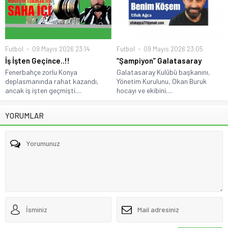
Futbol
09 Mayıs 2026 23:14
Futbol
09 Mayıs 2026 23:05
İş İşten Geçince..!!
“Şampiyon” Galatasaray
Fenerbahçe zorlu Konya
Galatasaray Kulübü başkanını,
deplasmanında rahat kazandı,
Yönetim Kurulunu, Okan Buruk
ancak iş işten geçmişti....
hocayı ve ekibini,...
YORUMLAR