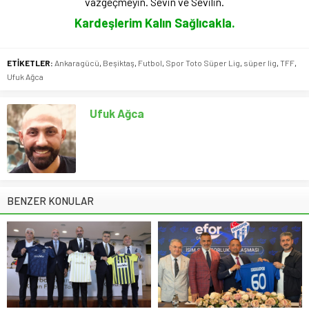
vazgeçmeyin. Sevin ve Sevilin.
Kardeşlerim Kalın Sağlıcakla.
ETİKETLER:
Ankaragücü
,
Beşiktaş
,
Futbol
,
Spor Toto Süper Lig
,
süper lig
,
TFF
,
Ufuk Ağca
Ufuk Ağca
BENZER KONULAR