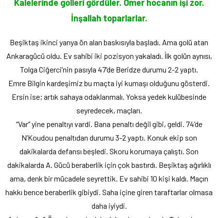
Kalelerinde golleri gördüler. Ömer hocanın işi zor.
İnşallah toparlarlar.
Beşiktaş ikinci yarıya ön alan baskısıyla başladı. Ama golü atan
Ankaragücü oldu. Ev sahibi iki pozisyon yakaladı. İlk golün aynısı,
Tolga Ciğerci’nin pasıyla 47’de Beridze durumu 2-2 yaptı.
Emre Bilgin kardeşimiz bu maçta iyi kumaşı olduğunu gösterdi.
Ersin ise; artık sahaya odaklanmalı. Yoksa yedek kulübesinde
seyredecek, maçları.
“Var” yine penaltıyı vardi. Bana penaltı değil gibi, geldi. 74’de
N’Koudou penaltıdan durumu 3-2 yaptı. Konuk ekip son
dakikalarda defansı beşledi. Skoru korumaya çalıştı. Son
dakikalarda A. Gücü beraberlik için çok bastırdı. Beşiktaş ağırlıklı
ama, denk bir mücadele seyrettik. Ev sahibi 10 kişi kaldı. Maçın
hakkı bence beraberlik gibiydi. Saha içine giren taraftarlar olmasa
daha iyiydi.