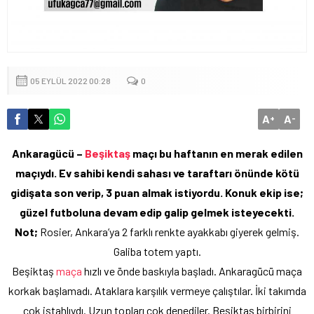
05 EYLÜL 2022 00:28
0
A
A
+
-
Ankaragücü –
Beşiktaş
maçı bu haftanın en merak edilen
maçıydı.
Ev sahibi kendi sahası ve taraftarı önünde kötü
gidişata son verip, 3 puan almak istiyordu.
Konuk ekip ise;
güzel futboluna devam edip galip gelmek isteyecekti.
Not;
Rosier, Ankara’ya 2 farklı renkte ayakkabı giyerek gelmiş.
Galiba totem yaptı.
Beşiktaş
maça
hızlı ve önde baskıyla başladı. Ankaragücü maça
korkak başlamadı. Ataklara karşılık vermeye çalıştılar. İki takımda
çok iştahlıydı. Uzun topları çok denediler. Beşiktaş birbirini