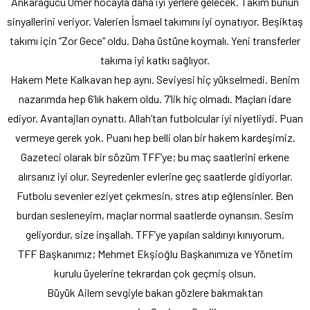
Ankaragücü Ömer hocayla daha iyi yerlere gelecek. Takım bunun
sinyallerini veriyor. Valerien İsmael takımını iyi oynatıyor. Beşiktaş
takımı için ”Zor Gece” oldu. Daha üstüne koymalı. Yeni transferler
takıma iyi katkı sağlıyor.
Hakem Mete Kalkavan hep aynı. Seviyesi hiç yükselmedi. Benim
nazarımda hep 6’lık hakem oldu. 7’lik hiç olmadı. Maçları idare
ediyor. Avantajları oynattı. Allah’tan futbolcular iyi niyetliydi. Puan
vermeye gerek yok. Puanı hep belli olan bir hakem kardeşimiz.
Gazeteci olarak bir sözüm TFF’ye; bu maç saatlerini erkene
alırsanız iyi olur. Seyredenler evlerine geç saatlerde gidiyorlar.
Futbolu sevenler eziyet çekmesin, stres atıp eğlensinler. Ben
burdan sesleneyim, maçlar normal saatlerde oynansın. Sesim
geliyordur, size inşallah. TFF’ye yapılan saldırıyı kınıyorum.
TFF Başkanımız; Mehmet Ekşioğlu Başkanımıza ve Yönetim
kurulu üyelerine tekrardan çok geçmiş olsun.
Büyük Ailem sevgiyle bakan gözlere bakmaktan