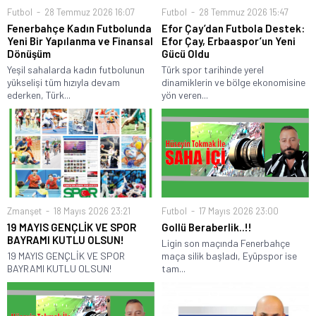
Futbol
28 Temmuz 2026 16:07
Futbol
28 Temmuz 2026 15:47
Fenerbahçe Kadın Futbolunda
Efor Çay’dan Futbola Destek:
Yeni Bir Yapılanma ve Finansal
Efor Çay, Erbaaspor’un Yeni
Dönüşüm
Gücü Oldu
Yeşil sahalarda kadın futbolunun
Türk spor tarihinde yerel
yükselişi tüm hızıyla devam
dinamiklerin ve bölge ekonomisine
ederken, Türk...
yön veren...
Zmanşet
18 Mayıs 2026 23:21
Futbol
17 Mayıs 2026 23:00
19 MAYIS GENÇLİK VE SPOR
Gollü Beraberlik..!!
BAYRAMI KUTLU OLSUN!
Ligin son maçında Fenerbahçe
19 MAYIS GENÇLİK VE SPOR
maça silik başladı, Eyüpspor ise
BAYRAMI KUTLU OLSUN!
tam...