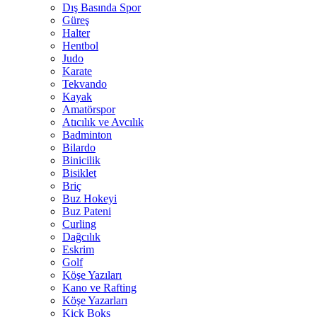
Dış Basında Spor
Güreş
Halter
Hentbol
Judo
Karate
Tekvando
Kayak
Amatörspor
Atıcılık ve Avcılık
Badminton
Bilardo
Binicilik
Bisiklet
Briç
Buz Hokeyi
Buz Pateni
Curling
Dağcılık
Eskrim
Golf
Köşe Yazıları
Kano ve Rafting
Köşe Yazarları
Kick Boks