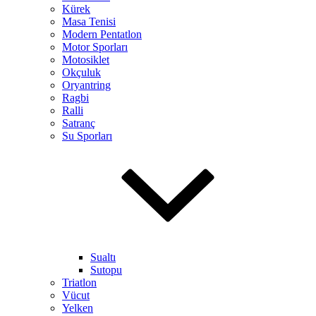
Kürek
Masa Tenisi
Modern Pentatlon
Motor Sporları
Motosiklet
Okçuluk
Oryantring
Ragbi
Ralli
Satranç
Su Sporları
Sualtı
Sutopu
Triatlon
Vücut
Yelken