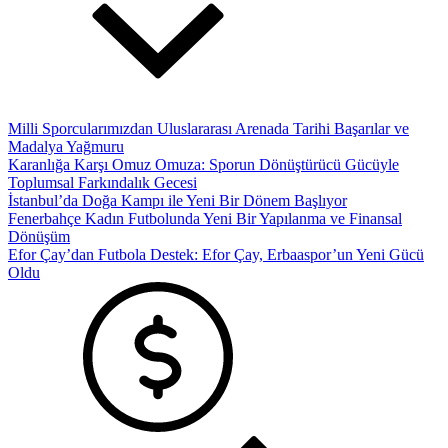
Milli Sporcularımızdan Uluslararası Arenada Tarihi Başarılar ve
Madalya Yağmuru
Karanlığa Karşı Omuz Omuza: Sporun Dönüştürücü Gücüyle
Toplumsal Farkındalık Gecesi
İstanbul’da Doğa Kampı ile Yeni Bir Dönem Başlıyor
Fenerbahçe Kadın Futbolunda Yeni Bir Yapılanma ve Finansal
Dönüşüm
Efor Çay’dan Futbola Destek: Efor Çay, Erbaaspor’un Yeni Gücü
Oldu