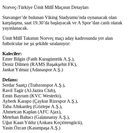
Norveç-Türkiye Ümit Millî Maçının Detayları
Stavanger’de bulunan Viking Stadyumu’nda oynanacak olan
karşılaşma, saat 19.30’da başlayacak ve A Spor’dan canlı olarak
yayınlanacak.
Ümit Millî Takımın Norveç maçı aday kadrosunda yer alan
futbolcular ise şu şekilde sıralanıyor:
Kaleciler:
Emre Bilgin (Fatih Karagümrük A.Ş.),
Deniz Dilmen (RAMS Başakşehir FK),
Jankat Yılmaz (Adanaspor A.Ş.)
Defans:
Serdar Saatçı (Trabzonspor A.Ş.),
Ravil Tagir (Al-Jazira Club),
Emin Bayram (KVC Westerlo),
Ayberk Karapo (Çaykur Rizespor A.Ş.),
Taha Altıkardeş (Göztepe A.Ş.),
Ahmetcan Kaplan (AFC Ajax),
Metehan Baltacı (Galatasaray A.Ş.),
Uğur Kaan Yıldız (Ankara Keçiörengücü),
Yasin Özcan (Kasımpaşa A.Ş.)