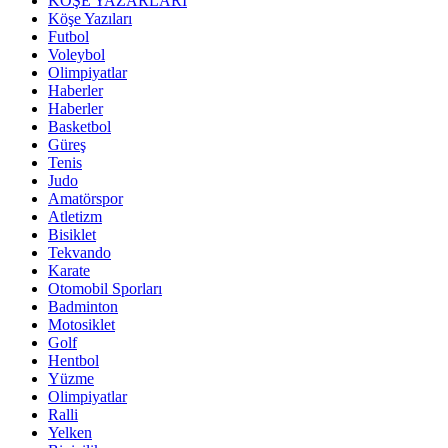
KÖŞE YAZARLARI
Köşe Yazıları
Futbol
Voleybol
Olimpiyatlar
Haberler
Haberler
Basketbol
Güreş
Tenis
Judo
Amatörspor
Atletizm
Bisiklet
Tekvando
Karate
Otomobil Sporları
Badminton
Motosiklet
Golf
Hentbol
Yüzme
Olimpiyatlar
Ralli
Yelken