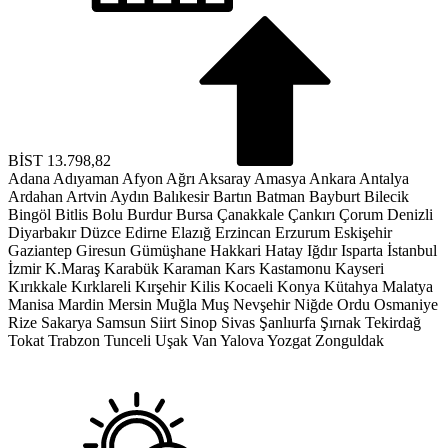
BİST
13.798,82
Adana
Adıyaman
Afyon
Ağrı
Aksaray
Amasya
Ankara
Antalya
Ardahan
Artvin
Aydın
Balıkesir
Bartın
Batman
Bayburt
Bilecik
Bingöl
Bitlis
Bolu
Burdur
Bursa
Çanakkale
Çankırı
Çorum
Denizli
Diyarbakır
Düzce
Edirne
Elazığ
Erzincan
Erzurum
Eskişehir
Gaziantep
Giresun
Gümüşhane
Hakkari
Hatay
Iğdır
Isparta
İstanbul
İzmir
K.Maraş
Karabük
Karaman
Kars
Kastamonu
Kayseri
Kırıkkale
Kırklareli
Kırşehir
Kilis
Kocaeli
Konya
Kütahya
Malatya
Manisa
Mardin
Mersin
Muğla
Muş
Nevşehir
Niğde
Ordu
Osmaniye
Rize
Sakarya
Samsun
Siirt
Sinop
Sivas
Şanlıurfa
Şırnak
Tekirdağ
Tokat
Trabzon
Tunceli
Uşak
Van
Yalova
Yozgat
Zonguldak