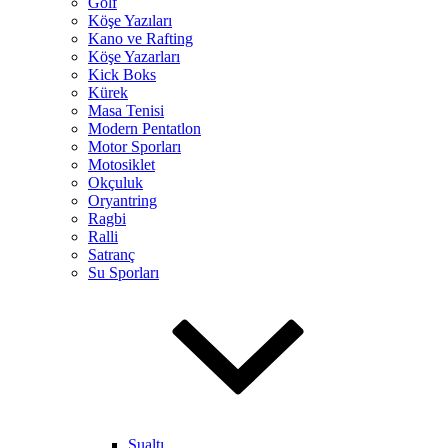
Golf
Köşe Yazıları
Kano ve Rafting
Köşe Yazarları
Kick Boks
Kürek
Masa Tenisi
Modern Pentatlon
Motor Sporları
Motosiklet
Okçuluk
Oryantring
Ragbi
Ralli
Satranç
Su Sporları
Sualtı