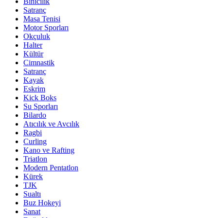
Binicilik
Satranç
Masa Tenisi
Motor Sporları
Okçuluk
Halter
Kültür
Cimnastik
Satranç
Kayak
Eskrim
Kick Boks
Su Sporları
Bilardo
Atıcılık ve Avcılık
Ragbi
Curling
Kano ve Rafting
Triatlon
Modern Pentatlon
Kürek
TJK
Sualtı
Buz Hokeyi
Sanat