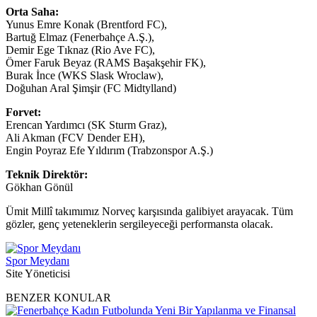
Orta Saha:
Yunus Emre Konak (Brentford FC),
Bartuğ Elmaz (Fenerbahçe A.Ş.),
Demir Ege Tıknaz (Rio Ave FC),
Ömer Faruk Beyaz (RAMS Başakşehir FK),
Burak İnce (WKS Slask Wroclaw),
Doğuhan Aral Şimşir (FC Midtylland)
Forvet:
Erencan Yardımcı (SK Sturm Graz),
Ali Akman (FCV Dender EH),
Engin Poyraz Efe Yıldırım (Trabzonspor A.Ş.)
Teknik Direktör:
Gökhan Gönül
Ümit Millî takımımız Norveç karşısında galibiyet arayacak. Tüm
gözler, genç yeteneklerin sergileyeceği performansta olacak.
Spor Meydanı
Site Yöneticisi
BENZER KONULAR