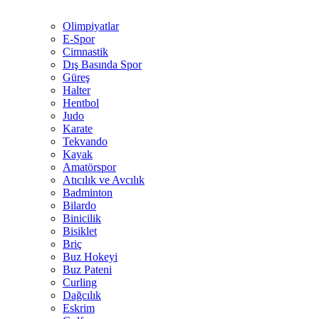
Olimpiyatlar
E-Spor
Cimnastik
Dış Basında Spor
Güreş
Halter
Hentbol
Judo
Karate
Tekvando
Kayak
Amatörspor
Atıcılık ve Avcılık
Badminton
Bilardo
Binicilik
Bisiklet
Briç
Buz Hokeyi
Buz Pateni
Curling
Dağcılık
Eskrim