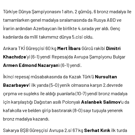
Türkiye Dünya Şampiyonasını 1 altın, 2 gümüş, 6 bronz madalya ile
tamamlarken genel madalya sıralamasında da Rusya ABD ve
İran’ın ardından Azerbaycan ile birlikte 4.sırada yer aldı. Genç
kadınlarda da milli takımımız dünya 5.cisi oldu.
Ankara TKİ Güreşçisi 60 kg
Mert İlbars
Gürcü rakibi
Dimitri
Khachıdze
’yi (6-1) yendi Repesajda Avrupa Şampiyonu Bulgar
Armen Edmond Nazaryan
’ı (6-1) yendi.
İkinci repesaj müsabakasında da Kazak Türk’ü
Nursultan
Bazarbayev
’i ilk yarıda (5-0) yenik olmasına karşın 2.devrede
çırpma ve supleks ile aldığı puanlarla (10-7) yendi bronz madalya
için karşılaştığı Dağıstan asıllı Polonyalı
Aslanbek Salimov
’u da
kafakolla ve belden girip bastırarak (8-0) sayı tuşuyla yenerek
bronz madalya kazandı.
Sakarya BŞB Güreşçisi Avrupa 2.si 67 kg
Serhat Kırık
ilk turda