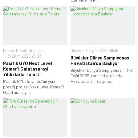
Futbol
,
Genel
,
Zmanşet
Güreş
11 Eylül 2025 09:36
31 Ekim 2025 23:03
Büyükler Dünya Şampiyonası
Pasifik GYO Next Level
Hırvatistan’da Başlıyor
Kemer’i Galatasaraylı
Büyükler Dünya Şampiyonası, 13-21
Yıldızlarla Tanıttı
Eylül 2025 tarihleri arasında
Pasifik GYO, İstanbul’un yeni
Hırvatistan’ın Zagreb...
prestij projesi Next Level Kemer’i
Galatasaraylı...