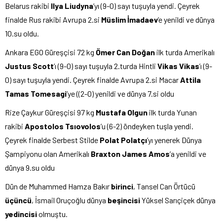
Belarus rakibi
Ilya Liudyna
’yı (9-0) sayı tuşuyla yendi. Çeyrek
finalde Rus rakibi Avrupa 2.si
Müslim İmadaev
’e yenildi ve dünya
10.su oldu.
Ankara EGO Güreşçisi 72 kg
Ömer Can Doğan
ilk turda Amerikalı
Justus Scott
’ı (9-0) sayı tuşuyla 2.turda Hintli
Vikas Vikas
’ı (9-
0) sayı tuşuyla yendi. Çeyrek finalde Avrupa 2.si Macar
Attila
Tamas Tomesagi
’ye ((2-0) yenildi ve dünya 7.si oldu
Rize Çaykur Güreşçisi 97 kg
Mustafa Olgun
ilk turda Yunan
rakibi
Apostolos Tsıovolos
’u (6-2) öndeyken tuşla yendi.
Çeyrek finalde Serbest Stilde
Polat Polatçı
’yı yenerek Dünya
Şampiyonu olan Amerikalı
Braxton James Amos
’a yenildi ve
dünya 9.su oldu
Dün de Muhammed Hamza Bakır
birinci
, Tansel Can Örtücü
üçüncü
, İsmail Oruçoğlu dünya
beşincisi
Yüksel Sarıçiçek dünya
yedincisi
olmuştu.