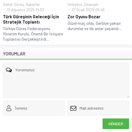
Genel
,
Güreş
,
Haberler
Voleybol
,
Zmanşet
12 Ağustos 2025 19:33
27 Ocak 2025 05:46
Türk Güreşinin Geleceği İçin
Zor Oyunu Bozar
Stratejik Toplantı
Güzel maç oldu. Derbiye yakışır
Türkiye Güreş Federasyonu
durumlar ve de anlar yaşandı....
Yönetim Kurulu, Önemli Bir İstişare
Toplantısı Gerçekleştirdi...
YORUMLAR