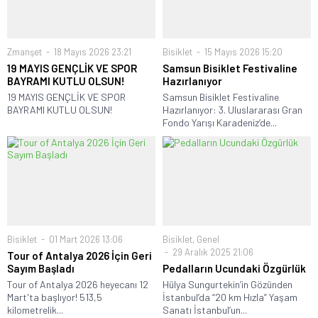
Zmanşet
18 Mayıs 2026 23:21
Bisiklet
15 Mayıs 2026 15:20
19 MAYIS GENÇLİK VE SPOR
Samsun Bisiklet Festivaline
BAYRAMI KUTLU OLSUN!
Hazırlanıyor
19 MAYIS GENÇLİK VE SPOR
Samsun Bisiklet Festivaline
BAYRAMI KUTLU OLSUN!
Hazırlanıyor: 3. Uluslararası Gran
Fondo Yarışı Karadeniz’de...
Bisiklet
01 Mart 2026 13:06
Bisiklet
,
Genel
29 Aralık 2025 21:06
Tour of Antalya 2026 İçin Geri
Sayım Başladı
Pedalların Ucundaki Özgürlük
Tour of Antalya 2026 heyecanı 12
Hülya Sungurtekin’in Gözünden
Mart'ta başlıyor! 513,5
İstanbul’da “20 km Hızla” Yaşam
kilometrelik...
Sanatı İstanbul’un...