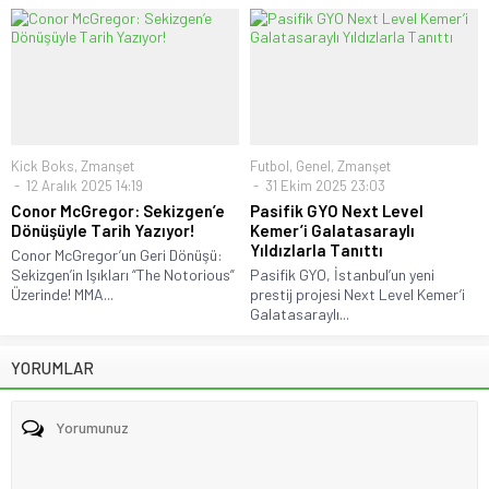
Kick Boks
,
Zmanşet
Futbol
,
Genel
,
Zmanşet
12 Aralık 2025 14:19
31 Ekim 2025 23:03
Conor McGregor: Sekizgen’e
Pasifik GYO Next Level
Dönüşüyle Tarih Yazıyor!
Kemer’i Galatasaraylı
Yıldızlarla Tanıttı
Conor McGregor’un Geri Dönüşü:
Sekizgen’in Işıkları “The Notorious”
Pasifik GYO, İstanbul’un yeni
Üzerinde! MMA...
prestij projesi Next Level Kemer’i
Galatasaraylı...
YORUMLAR