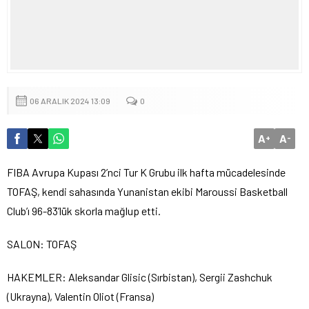
06 ARALIK 2024 13:09
0
A
A
+
-
FIBA Avrupa Kupası 2’nci Tur K Grubu ilk hafta mücadelesinde
TOFAŞ, kendi sahasında Yunanistan ekibi Maroussi Basketball
Club’ı 96-83’lük skorla mağlup etti.
SALON: TOFAŞ
HAKEMLER: Aleksandar Glisic (Sırbistan), Sergii Zashchuk
(Ukrayna), Valentin Oliot (Fransa)