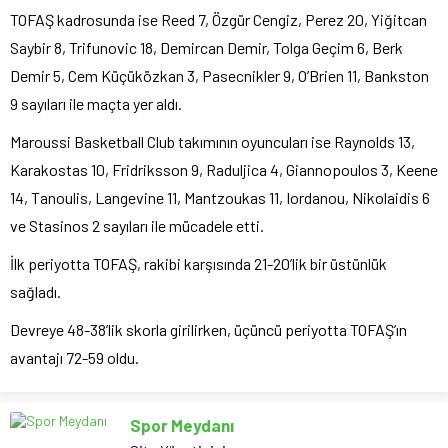
TOFAŞ kadrosunda ise Reed 7, Özgür Cengiz, Perez 20, Yiğitcan
Saybir 8, Trifunovic 18, Demircan Demir, Tolga Geçim 6, Berk
Demir 5, Cem Küçüközkan 3, Pasecnikler 9, O’Brien 11, Bankston
9 sayıları ile maçta yer aldı.
Maroussi Basketball Club takımının oyuncuları ise Raynolds 13,
Karakostas 10, Fridriksson 9, Raduljica 4, Giannopoulos 3, Keene
14, Tanoulis, Langevine 11, Mantzoukas 11, Iordanou, Nikolaidis 6
ve Stasinos 2 sayıları ile mücadele etti.
İlk periyotta TOFAŞ, rakibi karşısında 21-20’lik bir üstünlük
sağladı.
Devreye 48-38’lik skorla girilirken, üçüncü periyotta TOFAŞ’ın
avantajı 72-59 oldu.
Spor Meydanı