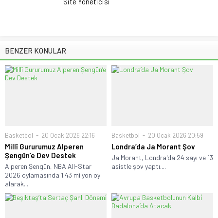
Site Yöneticisi
BENZER KONULAR
Basketbol
20 Ocak 2026 22:16
Basketbol
20 Ocak 2026 20:59
Millî Gururumuz Alperen
Londra’da Ja Morant Şov
Şengün’e Dev Destek
Ja Morant, Londra'da 24 sayı ve 13
Alperen Şengün, NBA All-Star
asistle şov yaptı....
2026 oylamasında 1.43 milyon oy
alarak...