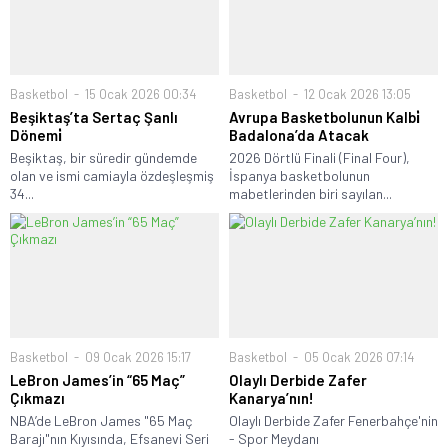
Basketbol
15 Ocak 2026 00:34
Basketbol
12 Ocak 2026 13:05
Beşiktaş’ta Sertaç Şanlı
Avrupa Basketbolunun Kalbi̇
Dönemi̇
Badalona’da Atacak
Beşiktaş, bir süredir gündemde
2026 Dörtlü Finali (Final Four),
olan ve ismi camiayla özdeşleşmiş
İspanya basketbolunun
34...
mabetlerinden biri sayılan...
Basketbol
09 Ocak 2026 15:17
Basketbol
05 Ocak 2026 07:14
LeBron James’in “65 Maç”
Olaylı Derbide Zafer
Çıkmazı
Kanarya’nın!
NBA’de LeBron James "65 Maç
Olaylı Derbide Zafer Fenerbahçe'nin
Barajı"nın Kıyısında, Efsanevi Seri
- Spor Meydanı