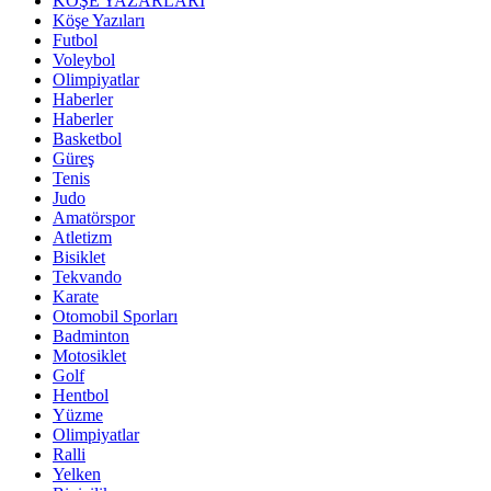
KÖŞE YAZARLARI
Köşe Yazıları
Futbol
Voleybol
Olimpiyatlar
Haberler
Haberler
Basketbol
Güreş
Tenis
Judo
Amatörspor
Atletizm
Bisiklet
Tekvando
Karate
Otomobil Sporları
Badminton
Motosiklet
Golf
Hentbol
Yüzme
Olimpiyatlar
Ralli
Yelken