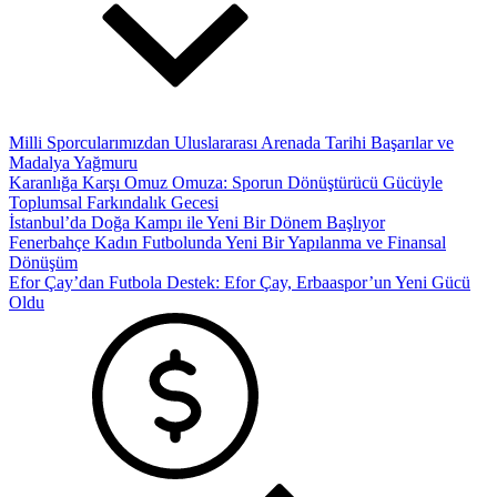
Milli Sporcularımızdan Uluslararası Arenada Tarihi Başarılar ve
Madalya Yağmuru
Karanlığa Karşı Omuz Omuza: Sporun Dönüştürücü Gücüyle
Toplumsal Farkındalık Gecesi
İstanbul’da Doğa Kampı ile Yeni Bir Dönem Başlıyor
Fenerbahçe Kadın Futbolunda Yeni Bir Yapılanma ve Finansal
Dönüşüm
Efor Çay’dan Futbola Destek: Efor Çay, Erbaaspor’un Yeni Gücü
Oldu