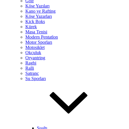
Golf
Köşe Yazıları
Kano ve Rafting
Köşe Yazarları
Kick Boks
Kürek
Masa Tenisi
Modern Pentatlon
Motor Sporları
Motosiklet
Okçuluk
Oryantring
Ragbi
Ralli
Satranç
Su Sporları
Sualtı