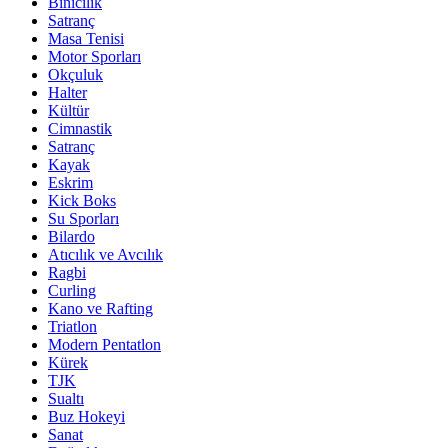
Binicilik
Satranç
Masa Tenisi
Motor Sporları
Okçuluk
Halter
Kültür
Cimnastik
Satranç
Kayak
Eskrim
Kick Boks
Su Sporları
Bilardo
Atıcılık ve Avcılık
Ragbi
Curling
Kano ve Rafting
Triatlon
Modern Pentatlon
Kürek
TJK
Sualtı
Buz Hokeyi
Sanat