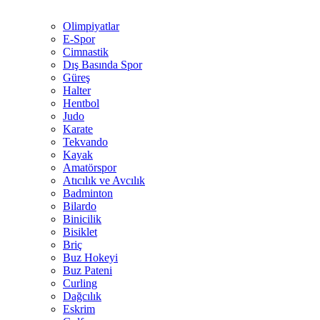
Olimpiyatlar
E-Spor
Cimnastik
Dış Basında Spor
Güreş
Halter
Hentbol
Judo
Karate
Tekvando
Kayak
Amatörspor
Atıcılık ve Avcılık
Badminton
Bilardo
Binicilik
Bisiklet
Briç
Buz Hokeyi
Buz Pateni
Curling
Dağcılık
Eskrim