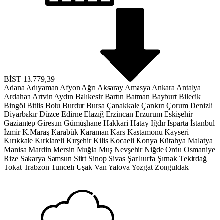
BİST
13.779,39
Adana
Adıyaman
Afyon
Ağrı
Aksaray
Amasya
Ankara
Antalya
Ardahan
Artvin
Aydın
Balıkesir
Bartın
Batman
Bayburt
Bilecik
Bingöl
Bitlis
Bolu
Burdur
Bursa
Çanakkale
Çankırı
Çorum
Denizli
Diyarbakır
Düzce
Edirne
Elazığ
Erzincan
Erzurum
Eskişehir
Gaziantep
Giresun
Gümüşhane
Hakkari
Hatay
Iğdır
Isparta
İstanbul
İzmir
K.Maraş
Karabük
Karaman
Kars
Kastamonu
Kayseri
Kırıkkale
Kırklareli
Kırşehir
Kilis
Kocaeli
Konya
Kütahya
Malatya
Manisa
Mardin
Mersin
Muğla
Muş
Nevşehir
Niğde
Ordu
Osmaniye
Rize
Sakarya
Samsun
Siirt
Sinop
Sivas
Şanlıurfa
Şırnak
Tekirdağ
Tokat
Trabzon
Tunceli
Uşak
Van
Yalova
Yozgat
Zonguldak