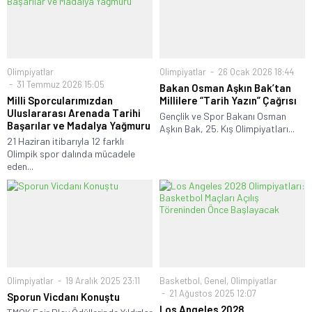
Olimpiyatlar
Olimpiyatlar
26 Ocak 2026 18:44
31 Temmuz 2026 15:05
Bakan Osman Aşkın Bak’tan
Milli Sporcularımızdan
Millilere “Tarih Yazın” Çağrısı
Uluslararası Arenada Tarihi
Gençlik ve Spor Bakanı Osman
Başarılar ve Madalya Yağmuru
Aşkın Bak, 25. Kış Olimpiyatları...
21 Haziran itibarıyla 12 farklı
Olimpik spor dalında mücadele
eden...
Olimpiyatlar
19 Aralık 2025 23:11
Basketbol
,
Genel
,
Olimpiyatlar
21 Ağustos 2025 12:07
Sporun Vicdanı Konuştu
Los Angeles 2028