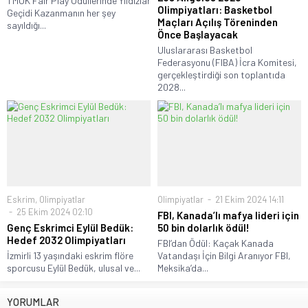
TMOK Fair Play Ödüllerinde Yıldızlar
Olimpiyatları: Basketbol
Geçidi Kazanmanın her şey
Maçları Açılış Töreninden
sayıldığı...
Önce Başlayacak
Uluslararası Basketbol
Federasyonu (FIBA) İcra Komitesi,
gerçekleştirdiği son toplantıda
2028...
Eskrim
,
Olimpiyatlar
Olimpiyatlar
21 Ekim 2024 14:11
25 Ekim 2024 02:10
FBI, Kanada’lı mafya lideri için
Genç Eskrimci Eylül Bedük:
50 bin dolarlık ödül!
Hedef 2032 Olimpiyatları
FBI’dan Ödül: Kaçak Kanada
İzmirli 13 yaşındaki eskrim flöre
Vatandaşı İçin Bilgi Aranıyor FBI,
sporcusu Eylül Bedük, ulusal ve...
Meksika’da...
YORUMLAR