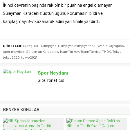
İkinci devrenin başında rakibin bir puanına engel olamayan
Süleyman Karadeniz üstünlüğünü korumasını bildi ve
karşılaşmayı 8-7 kazanarak adını yarı finale yazdırdı.
ETİKETLER:
Güreş
,
IOC
,
Olimpiyad
,
Olimpiyat
,
olimpiyatlar
,
Olympic
,
Olympics
,
spor meydanı
,
Süleyman Karadeniz
,
TeamTurkey
,
TeamTürkiye
,
TMOK
,
Tokyo
,
tokyo2020
,
tokyo2021
Spor Meydanı
Site Yöneticisi
BENZER KONULAR