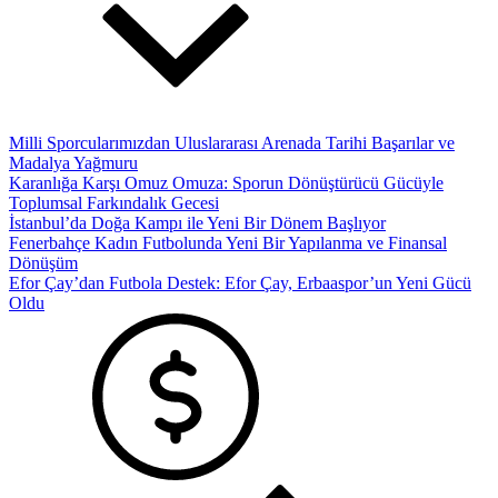
Milli Sporcularımızdan Uluslararası Arenada Tarihi Başarılar ve
Madalya Yağmuru
Karanlığa Karşı Omuz Omuza: Sporun Dönüştürücü Gücüyle
Toplumsal Farkındalık Gecesi
İstanbul’da Doğa Kampı ile Yeni Bir Dönem Başlıyor
Fenerbahçe Kadın Futbolunda Yeni Bir Yapılanma ve Finansal
Dönüşüm
Efor Çay’dan Futbola Destek: Efor Çay, Erbaaspor’un Yeni Gücü
Oldu