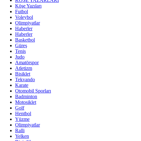
KÖŞE YAZARLARI
Köşe Yazıları
Futbol
Voleybol
Olimpiyatlar
Haberler
Haberler
Basketbol
Güreş
Tenis
Judo
Amatörspor
Atletizm
Bisiklet
Tekvando
Karate
Otomobil Sporları
Badminton
Motosiklet
Golf
Hentbol
Yüzme
Olimpiyatlar
Ralli
Yelken