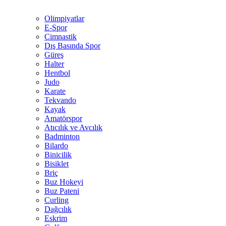
Olimpiyatlar
E-Spor
Cimnastik
Dış Basında Spor
Güreş
Halter
Hentbol
Judo
Karate
Tekvando
Kayak
Amatörspor
Atıcılık ve Avcılık
Badminton
Bilardo
Binicilik
Bisiklet
Briç
Buz Hokeyi
Buz Pateni
Curling
Dağcılık
Eskrim