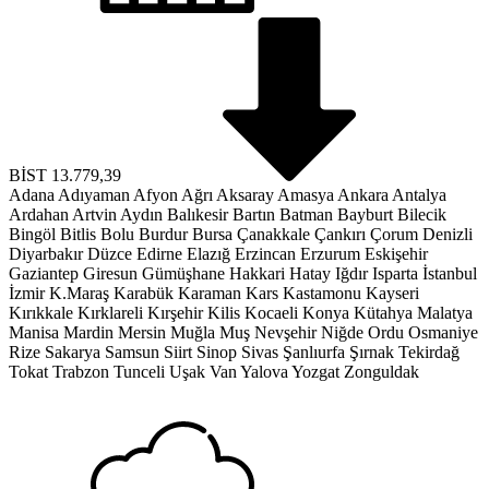
BİST
13.779,39
Adana
Adıyaman
Afyon
Ağrı
Aksaray
Amasya
Ankara
Antalya
Ardahan
Artvin
Aydın
Balıkesir
Bartın
Batman
Bayburt
Bilecik
Bingöl
Bitlis
Bolu
Burdur
Bursa
Çanakkale
Çankırı
Çorum
Denizli
Diyarbakır
Düzce
Edirne
Elazığ
Erzincan
Erzurum
Eskişehir
Gaziantep
Giresun
Gümüşhane
Hakkari
Hatay
Iğdır
Isparta
İstanbul
İzmir
K.Maraş
Karabük
Karaman
Kars
Kastamonu
Kayseri
Kırıkkale
Kırklareli
Kırşehir
Kilis
Kocaeli
Konya
Kütahya
Malatya
Manisa
Mardin
Mersin
Muğla
Muş
Nevşehir
Niğde
Ordu
Osmaniye
Rize
Sakarya
Samsun
Siirt
Sinop
Sivas
Şanlıurfa
Şırnak
Tekirdağ
Tokat
Trabzon
Tunceli
Uşak
Van
Yalova
Yozgat
Zonguldak