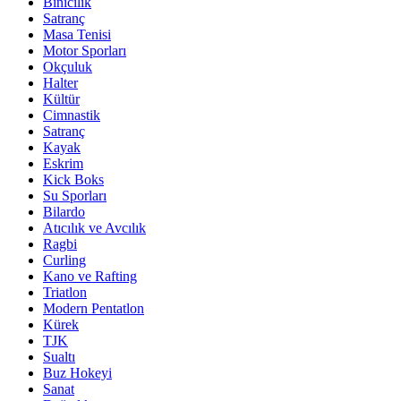
Binicilik
Satranç
Masa Tenisi
Motor Sporları
Okçuluk
Halter
Kültür
Cimnastik
Satranç
Kayak
Eskrim
Kick Boks
Su Sporları
Bilardo
Atıcılık ve Avcılık
Ragbi
Curling
Kano ve Rafting
Triatlon
Modern Pentatlon
Kürek
TJK
Sualtı
Buz Hokeyi
Sanat