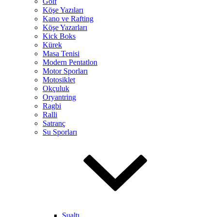
Golf
Köşe Yazıları
Kano ve Rafting
Köşe Yazarları
Kick Boks
Kürek
Masa Tenisi
Modern Pentatlon
Motor Sporları
Motosiklet
Okçuluk
Oryantring
Ragbi
Ralli
Satranç
Su Sporları
Sualtı