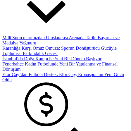
Milli Sporcularımızdan Uluslararası Arenada Tarihi Başarılar ve
Madalya Yağmuru
Karanlığa Karşı Omuz Omuza: Sporun Dönüştürücü Gücüyle
Toplumsal Farkındalık Gecesi
İstanbul’da Doğa Kampı ile Yeni Bir Dönem Başlıyor
Fenerbahçe Kadın Futbolunda Yeni Bir Yapılanma ve Finansal
Dönüşüm
Efor Çay’dan Futbola Destek: Efor Çay, Erbaaspor’un Yeni Gücü
Oldu