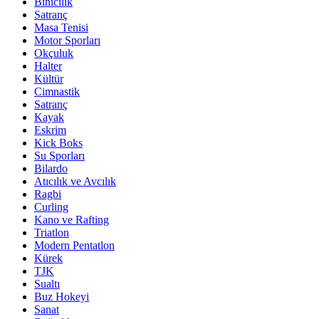
Binicilik
Satranç
Masa Tenisi
Motor Sporları
Okçuluk
Halter
Kültür
Cimnastik
Satranç
Kayak
Eskrim
Kick Boks
Su Sporları
Bilardo
Atıcılık ve Avcılık
Ragbi
Curling
Kano ve Rafting
Triatlon
Modern Pentatlon
Kürek
TJK
Sualtı
Buz Hokeyi
Sanat