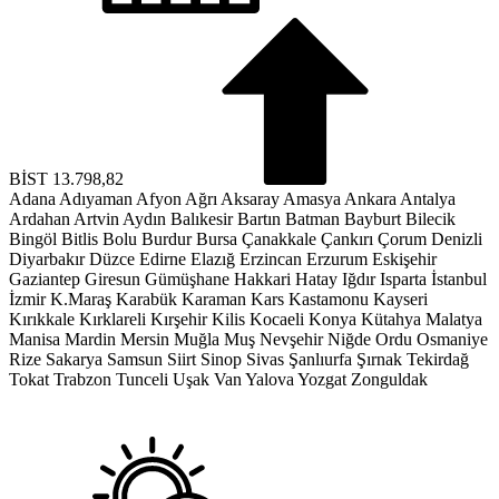
BİST
13.798,82
Adana
Adıyaman
Afyon
Ağrı
Aksaray
Amasya
Ankara
Antalya
Ardahan
Artvin
Aydın
Balıkesir
Bartın
Batman
Bayburt
Bilecik
Bingöl
Bitlis
Bolu
Burdur
Bursa
Çanakkale
Çankırı
Çorum
Denizli
Diyarbakır
Düzce
Edirne
Elazığ
Erzincan
Erzurum
Eskişehir
Gaziantep
Giresun
Gümüşhane
Hakkari
Hatay
Iğdır
Isparta
İstanbul
İzmir
K.Maraş
Karabük
Karaman
Kars
Kastamonu
Kayseri
Kırıkkale
Kırklareli
Kırşehir
Kilis
Kocaeli
Konya
Kütahya
Malatya
Manisa
Mardin
Mersin
Muğla
Muş
Nevşehir
Niğde
Ordu
Osmaniye
Rize
Sakarya
Samsun
Siirt
Sinop
Sivas
Şanlıurfa
Şırnak
Tekirdağ
Tokat
Trabzon
Tunceli
Uşak
Van
Yalova
Yozgat
Zonguldak