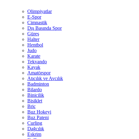
Olimpiyatlar
E-Spor
Cimnastik
Dış Basında Spor
Güreş
Halter
Hentbol
Judo
Karate
Tekvando
Kayak
Amatörspor
Atıcılık ve Avcılık
Badminton
Bilardo
Binicilik
Bisiklet
Briç
Buz Hokeyi
Buz Pateni
Curling
Dağcılık
Eskrim