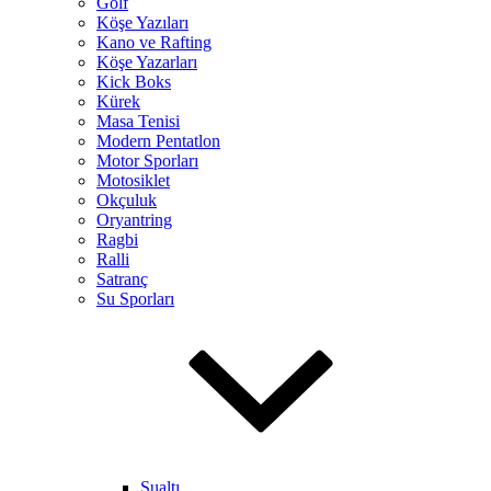
Golf
Köşe Yazıları
Kano ve Rafting
Köşe Yazarları
Kick Boks
Kürek
Masa Tenisi
Modern Pentatlon
Motor Sporları
Motosiklet
Okçuluk
Oryantring
Ragbi
Ralli
Satranç
Su Sporları
Sualtı