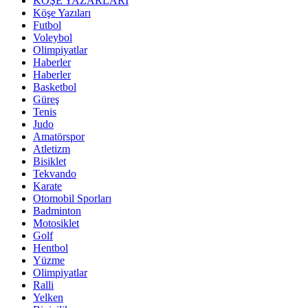
KÖŞE YAZARLARI
Köşe Yazıları
Futbol
Voleybol
Olimpiyatlar
Haberler
Haberler
Basketbol
Güreş
Tenis
Judo
Amatörspor
Atletizm
Bisiklet
Tekvando
Karate
Otomobil Sporları
Badminton
Motosiklet
Golf
Hentbol
Yüzme
Olimpiyatlar
Ralli
Yelken