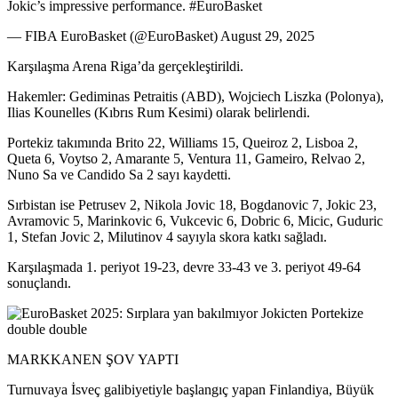
Jokic’s impressive performance. #EuroBasket
— FIBA EuroBasket (@EuroBasket) August 29, 2025
Karşılaşma Arena Riga’da gerçekleştirildi.
Hakemler: Gediminas Petraitis (ABD), Wojciech Liszka (Polonya),
Ilias Kounelles (Kıbrıs Rum Kesimi) olarak belirlendi.
Portekiz takımında Brito 22, Williams 15, Queiroz 2, Lisboa 2,
Queta 6, Voytso 2, Amarante 5, Ventura 11, Gameiro, Relvao 2,
Nuno Sa ve Candido Sa 2 sayı kaydetti.
Sırbistan ise Petrusev 2, Nikola Jovic 18, Bogdanovic 7, Jokic 23,
Avramovic 5, Marinkovic 6, Vukcevic 6, Dobric 6, Micic, Guduric
1, Stefan Jovic 2, Milutinov 4 sayıyla skora katkı sağladı.
Karşılaşmada 1. periyot 19-23, devre 33-43 ve 3. periyot 49-64
sonuçlandı.
MARKKANEN ŞOV YAPTI
Turnuvaya İsveç galibiyetiyle başlangıç yapan Finlandiya, Büyük