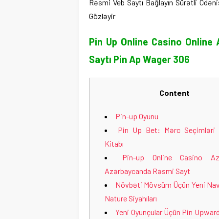
Rəsmi Veb Saytı Bağlayın️ Sürətli Ödəni
Gözləyir
Pin Up Online Casino Online
Saytı Pin Ap Wager 306
Content
Pin-up Oyunu
Pin Up Bet: Mərc Seçimləri 
Kitabı
Pin-up Online Casino Az
Azərbaycanda Rəsmi Sayt
Növbəti Mövsüm Üçün Yeni Nav
Nature Siyahıları
Yeni Oyunçular Üçün Pin Upward