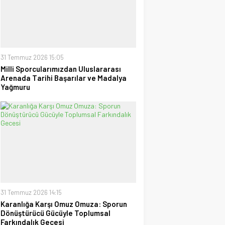
uzanan Bay Nalçakan oldu
30 Haziran 2026 17:09
Tayyar Sümen
Sultanlar Sizlerle Gurur
Duyuyoruz!
28 Temmuz 2026 15:15
31 Temmuz 2026 15:05
Milli Sporcularımızdan Uluslararası
Arenada Tarihi Başarılar ve Madalya
Ufuk Ağca
Yağmuru
“Şampiyon” Galatasaray
09 Mayıs 2026 23:05
31 Temmuz 2026 14:15
Karanlığa Karşı Omuz Omuza: Sporun
Dönüştürücü Gücüyle Toplumsal
Farkındalık Gecesi