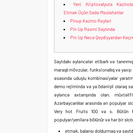
Yeni Kriptovalyuta Kazinola
Etmək Üçün Sadə Məsləhətlər
Pinup Kazino Rəyləri
Pin Up Rəsmi Saytında
Pin Up Necə Qeydiyyatdan Keçm
Saytdakı əyləncələr etibarlı və tanınmı
maraqlı mövzular, funksionallıq və yaxşı gə
əsasında uduşlu kombinasiyalar yaratm
demo rejimində və ya ödənişli olaraq s
əyləncə axtarışında olan, müxtəlif
Azərbaycanlılar arasında ən populyar sl
Very hot Fruits 100 və s. Bütün P
populyar/yenilərə bölünür və hər bir slo
etmək, balansı doldurmaq və saytd