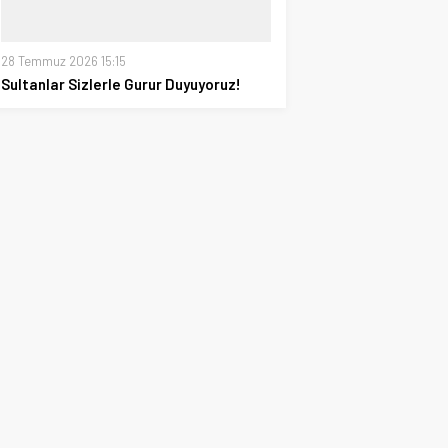
28 Temmuz 2026 15:15
Sultanlar Sizlerle Gurur Duyuyoruz!