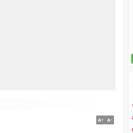
A
A
+
-