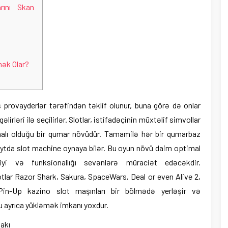
rını Skan
ək Olar?
ş provayderlər tərəfindən təklif olunur, buna görə də onlar
lirləri ilə seçilirlər. Slotlar, istifadəçinin müxtəlif simvollar
alı olduğu bir qumar növüdür. Tamamilə hər bir qumarbaz
aytda slot machine oynaya bilər. Bu oyun növü daim optimal
liyi və funksionallığı sevənlərə müraciət edəcəkdir.
otlar Razor Shark, Sakura, SpaceWars, Deal or even Alive 2,
in-Up kazino slot maşınları bir bölmədə yerləşir və
tu ayrıca yükləmək imkanı yoxdur.
akı