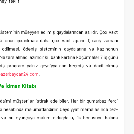
əyi təklif
sisteminin müəyyən edilmiş qaydalarından asılıdır. Çox vaxt
ə onun çıxarılması daha çox vaxt aparır. Çıxarış zamanı
edilməsi, ödəniş sisteminin qaydalarına və kazinonun
 Nəzərə almaq lazımdır ki, bank kartına köçürmələr 7 iş günü
nmiş proqram yalnız qeydiyyatdan keçmiş və daxil olmuş
p-azerbaycan24.com
.
ə İdman Kitabı
aimi müştərilər iştirak edə bilər. Hər bir qumarbaz fərdi
 hesabında məlumatlandırılır. Qeydiyyat mərhələsində tez-
 və bu oyunçuya məlum olduqda u, ilk bonusunu balans