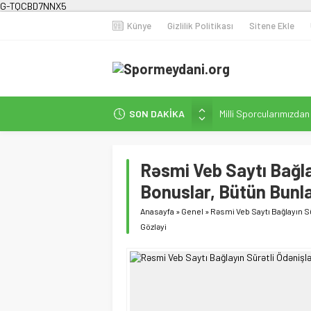
G-TQCBD7NNX5
Künye
Gizlilik Politikası
Sitene Ekle
SON DAKİKA
Milli Sporcularımızda
Karanlığa Karşı Omuz
Gecesi
Rəsmi Veb Saytı Bağlay
İstanbul’da Doğa Kampı
Bonuslar, Bütün Bunla
Fenerbahçe Kadın Fut
Efor Çay’dan Futbola 
Anasayfa
»
Genel
»
Rəsmi Veb Saytı Bağlayın️ S
Gözləyi