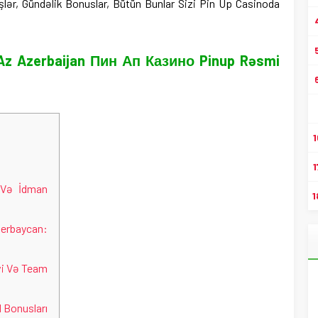
şlər, Gündəlik Bonuslar, Bütün Bunlar Sizi Pin Up Casinoda
 Az Azerbaijan Пин Ап Казино Pinup Rəsmi
1
1
Və İdman
1
erbaycan:
i Və Team
 Bonusları