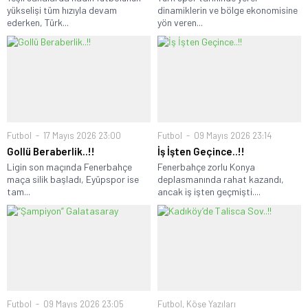
yükselişi tüm hızıyla devam
dinamiklerin ve bölge ekonomisine
ederken, Türk...
yön veren...
Futbol
17 Mayıs 2026 23:00
Futbol
09 Mayıs 2026 23:14
Gollü Beraberlik..!!
İş İşten Geçince..!!
Ligin son maçında Fenerbahçe
Fenerbahçe zorlu Konya
maça silik başladı, Eyüpspor ise
deplasmanında rahat kazandı,
tam...
ancak iş işten geçmişti....
Futbol
09 Mayıs 2026 23:05
Futbol
,
Köşe Yazıları