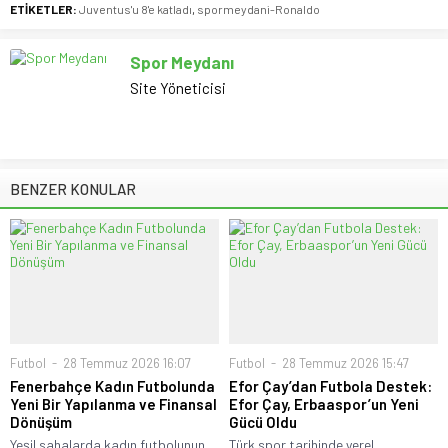
ETİKETLER:
Juventus'u 8'e katladı
,
spormeydani-Ronaldo
Spor Meydanı
Site Yöneticisi
BENZER KONULAR
Futbol
28 Temmuz 2026 16:07
Futbol
28 Temmuz 2026 15:47
Fenerbahçe Kadın Futbolunda
Efor Çay’dan Futbola Destek:
Yeni Bir Yapılanma ve Finansal
Efor Çay, Erbaaspor’un Yeni
Dönüşüm
Gücü Oldu
Yeşil sahalarda kadın futbolunun
Türk spor tarihinde yerel