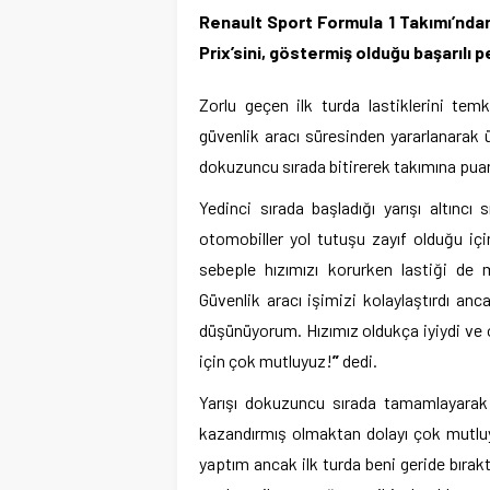
Renault Sport Formula 1 Takımı’nda
Prix’sini, göstermiş olduğu başarılı 
Zorlu geçen ilk turda lastiklerini tem
güvenlik aracı süresinden yararlanarak üs
dokuzuncu sırada bitirerek takımına puan
Yedinci sırada başladığı yarışı altınc
otomobiller yol tutuşu zayıf olduğu için
sebeple hızımızı korurken lastiği d
Güvenlik aracı işimizi kolaylaştırdı anca
düşünüyorum. Hızımız oldukça iyiydi v
için çok mutluyuz!
”
dedi.
Yarışı dokuzuncu sırada tamamlayarak
kazandırmış olmaktan dolayı çok mutluyu
yaptım ancak ilk turda beni geride bırakt