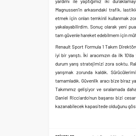
yardımı ile yaptığımız iki duraklam
Magnussen’in arkasındaki trafik, lastikl
etmek için onları temkinli kullanmak zo
yakalayabilirdim. Sonuç olarak yeni pu
tam güvenle hareket edebilmem için mühe
Renault Sport Formula 1 Takım Direktörü
iyi bir yarıştı. İki aracımızın da ilk 10
durum yarış stratejimizi zora soktu. Rak
yarışmak zorunda kaldık. Sürücülerimi
tamamladık. Güvenlik aracı bize biraz 
Takımımız gelişiyor ve sıralamada daha 
Daniel Ricciardo’nun başarısı bizi cesar
kazanabilecek kapasitede olduğunu göste