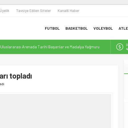
Üyelik
Tavsiye Edilen Siteler
Kanal6 Haber
FUTBOL
BASKETBOL
VOLEYBOL
ATLE
D
n Uluslararası Arenada Tarihi Başarılar ve Madalya Yağmuru
4
 Omuza: Sporun Dönüştürücü Gücüyle Toplumsal Farkındalık
E
5
 ile Yeni Bir Dönem Başlıyor
arı topladı
A
6
bolunda Yeni Bir Yapılanma ve Finansal Dönüşüm
ladı
Destek: Efor Çay, Erbaaspor’un Yeni Gücü Oldu
B
1