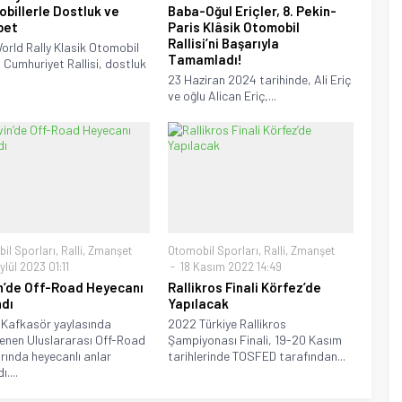
billerle Dostluk ve
Baba-Oğul Eriçler, 8. Pekin-
bet
Paris Klâsik Otomobil
Rallisi’ni Başarıyla
orld Rally Klasik Otomobil
Tamamladı!
 Cumhuriyet Rallisi, dostluk
23 Haziran 2024 tarihinde, Ali Eriç
ve oğlu Alican Eriç,...
il Sporları
,
Ralli
,
Zmanşet
Otomobil Sporları
,
Ralli
,
Zmanşet
lül 2023 01:11
18 Kasım 2022 14:49
n’de Off-Road Heyecanı
Rallikros Finali Körfez’de
dı
Yapılacak
 Kafkasör yaylasında
2022 Türkiye Rallikros
enen Uluslararası Off-Road
Şampiyonası Finali, 19-20 Kasım
arında heyecanlı anlar
tarihlerinde TOSFED tarafından...
....