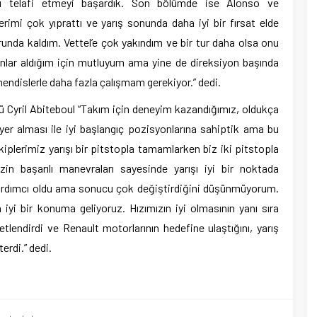
ayı telafi etmeyi başardık. Son bölümde ise Alonso ve
erimi çok yıprattı ve yarış sonunda daha iyi bir fırsat elde
runda kaldım. Vettel’e çok yakındım ve bir tur daha olsa onu
anlar aldığım için mutluyum ama yine de direksiyon başında
ndislerle daha fazla çalışmam gerekiyor.” dedi.
 Cyril Abiteboul “Takım için deneyim kazandığımız, oldukça
’da yer alması ile iyi başlangıç pozisyonlarına sahiptik ama bu
iplerimiz yarışı bir pitstopla tamamlarken biz iki pitstopla
zin başarılı manevraları sayesinde yarışı iyi bir noktada
yardımcı oldu ama sonucu çok değiştirdiğini düşünmüyorum.
iyi bir konuma geliyoruz. Hızımızın iyi olmasının yanı sıra
etlendirdi ve Renault motorlarının hedefine ulaştığını, yarış
rdi.” dedi.