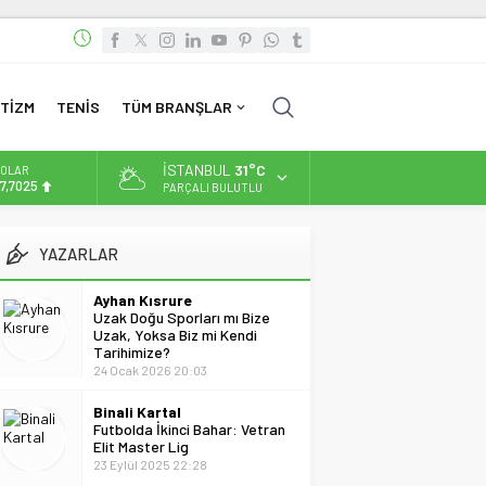
TİZM
TENİS
TÜM BRANŞLAR
İSTANBUL
31°C
OLAR
7,7025
PARÇALI BULUTLU
URO
5,0112
YAZARLAR
LTIN
.519,97
Ayhan Kısrure
Uzak Doğu Sporları mı Bize
İST
Uzak, Yoksa Biz mi Kendi
3.798,82
Tarihimize?
24 Ocak 2026 20:03
Binali Kartal
Futbolda İkinci Bahar: Vetran
Elit Master Lig
23 Eylül 2025 22:28