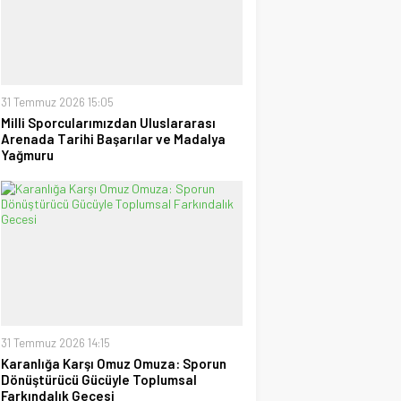
uzanan Bay Nalçakan oldu
30 Haziran 2026 17:09
Tayyar Sümen
Sultanlar Sizlerle Gurur
Duyuyoruz!
28 Temmuz 2026 15:15
31 Temmuz 2026 15:05
Milli Sporcularımızdan Uluslararası
Arenada Tarihi Başarılar ve Madalya
Ufuk Ağca
Yağmuru
“Şampiyon” Galatasaray
09 Mayıs 2026 23:05
31 Temmuz 2026 14:15
Karanlığa Karşı Omuz Omuza: Sporun
Dönüştürücü Gücüyle Toplumsal
Farkındalık Gecesi