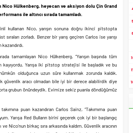
n Nico Hülkenberg, heyecan ve aksiyon dolu Çin Grand
performans ile altıncı sırada tamamladı.
kinli kullanan Nico, yarışın sonuna doğru ikinci pitstopta
t sıraları zorladı. Benzer bir yarış geçiren Carlos ise yarışı
 kazandırdı.
ı sırada tamamlayan Nico Hülkenberg, “Yarışın başında tüm
1
 kayıyordu. Yarışa iki pitstop stratejisi ile başladık ve bu
1
e mümkün olduğunca uzun süre kullanmak zorunda kaldık.
k güvenlik aracı olmadan bile iyi bir derece alabilirdik diye
1
e orta grubun önündeydik. Evimize sekiz puanla döndüğümüz
 takımına puan kazandıran Carlos Sainz, “Takımıma puan
m. Yarışa Red Bulların birini geçerek çok iyi bir başlangıç
ı ve Nico’nun birkaç sıra arkasında kaldım. Güvenlik aracının