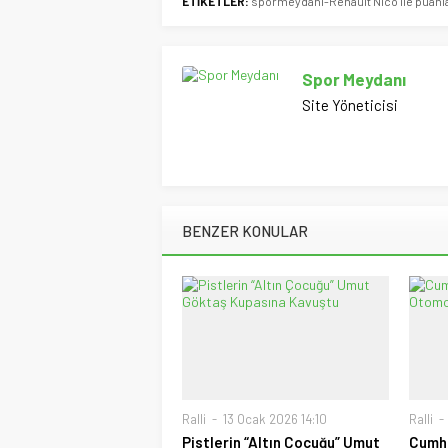
ETİKETLER:
spormeydani-Renault Nico ile puanla
Spor Meydanı
Site Yöneticisi
BENZER KONULAR
Ralli
13 Ocak 2026 14:10
Ralli
Pistlerin “Altın Çocuğu” Umut
Cumhu