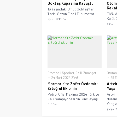
Göktaş Kupasına Kavuştu
Otomo
Reka
16 Yaşındaki Umut Göktaş’tan
Tarihi Sezon Finali Türk motor
FIVA W
sporlarının...
Kulübü
ve...
Otomobil Sporları
,
Ralli
,
Zmanşet
Otomob
24 Mart 2024 21:48
29 Ey
Marmaris’te Zafer Özdemir-
Artvi
Ertuğrul Ekibinin
Yaşan
Petrol Ofisi Maxima 2024 Türkiye
Artvin
Ralli Şampiyonası’nın ikinci ayağı
düzenl
olan...
Yarışl
yaşandı