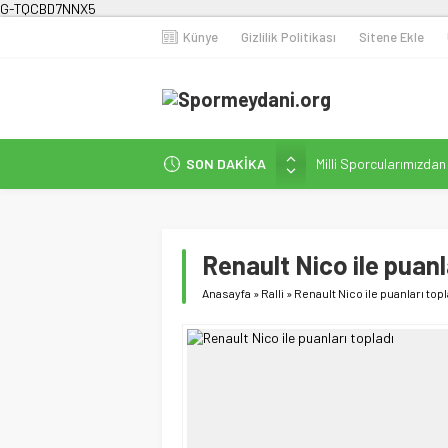
G-TQCBD7NNX5
Künye
Gizlilik Politikası
Sitene Ekle
SON DAKİKA
Milli Sporcularımızda
Karanlığa Karşı Omuz
Gecesi
İstanbul’da Doğa Kampı
Renault Nico ile puanl
Fenerbahçe Kadın Fut
Anasayfa
»
Ralli
»
Renault Nico ile puanları top
Efor Çay’dan Futbola 