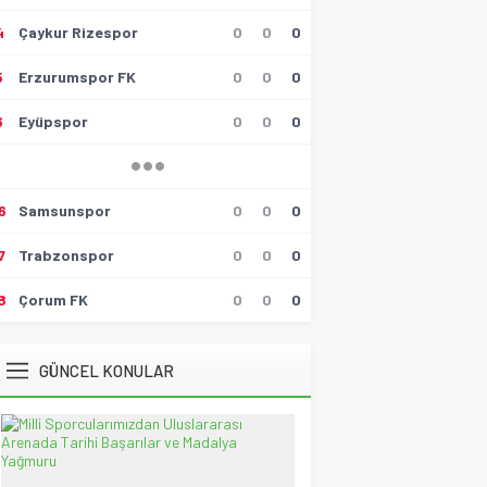
4
Çaykur Rizespor
0
0
0
Hüseyin Tokmak
Gollü Beraberlik..!!
5
Erzurumspor FK
0
0
0
17 Mayıs 2026 23:00
6
Eyüpspor
0
0
0
Muzaffer Batumlu
4 Büyüklerin Bu Hafta Maçlarını
Yönetecek Hakemler Belli
Oldu!
19 Ağustos 2021 21:05
6
Samsunspor
0
0
0
Savaş Özalp
7
Trabzonspor
0
0
0
UEFA Son 16 Turu’nda
NoFenerbahçe! YesTtingham
Forest!
8
Çorum FK
0
0
0
20 Şubat 2026 23:45
Selçuk Tuna
GÜNCEL KONULAR
Atatürk’ün Kızları
28 Temmuz 2026 12:40
Spor Meydanı
100. Gazi Koşusu’nda zafere