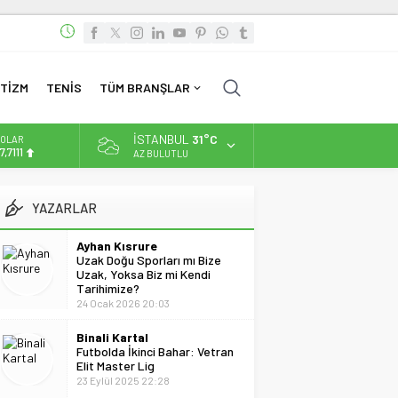
TİZM
TENİS
TÜM BRANŞLAR
İSTANBUL
31°C
OLAR
7,7111
AZ BULUTLU
URO
5,1881
YAZARLAR
LTIN
.660,55
Ayhan Kısrure
Uzak Doğu Sporları mı Bize
İST
Uzak, Yoksa Biz mi Kendi
3.779,39
Tarihimize?
24 Ocak 2026 20:03
Binali Kartal
Futbolda İkinci Bahar: Vetran
Elit Master Lig
23 Eylül 2025 22:28