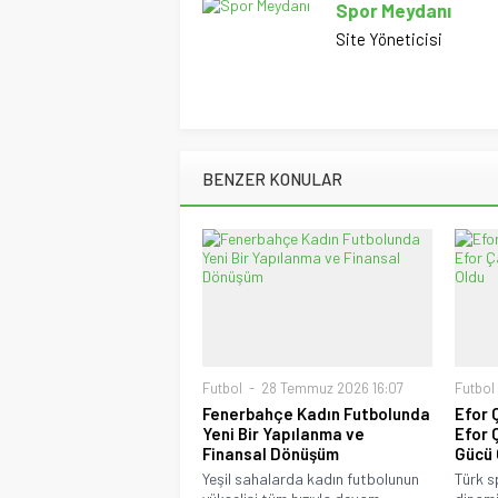
Spor Meydanı
Site Yöneticisi
BENZER KONULAR
Futbol
28 Temmuz 2026 16:07
Futbol
Fenerbahçe Kadın Futbolunda
Efor 
Yeni Bir Yapılanma ve
Efor 
Finansal Dönüşüm
Gücü 
Yeşil sahalarda kadın futbolunun
Türk s