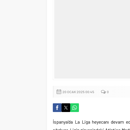
20 OCAK 2025 00:45
0
İspanya’da La Liga heyecanı devam ed
ağırlıyor. Ligin zirvesindeki Atletico Mad