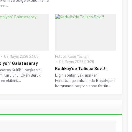
klerin ve bölge ekonomisine
en...
09 Mayıs 2026 23:05
Futbol
,
Köşe Yazıları
03 Mayıs 2026 00:26
iyon” Galatasaray
Kadıköy’de Talisca Sov..!!
saray Kulübü başkanını,
m Kurulunu, Okan Buruk
Ligin sonları yaklaşırken
ve ekibini,...
Fenerbahçe sahasında Başakşehir
karşısında baştan sona üstün...