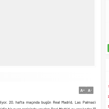
A
A
+
-
iyor. 20. hafta maçında bugün Real Madrid, Las Palmas’ı
rid’in bir puan gerisinde yer alan Real Madrid, şu ana kadar 13