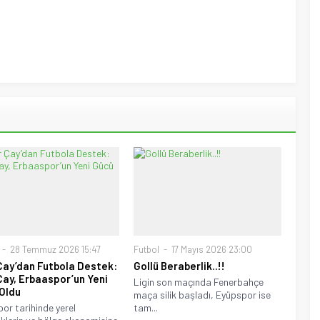
28 Temmuz 2026 15:47
Futbol
17 Mayıs 2026 23:00
Çay’dan Futbola Destek:
Gollü Beraberlik..!!
Çay, Erbaaspor’un Yeni
Ligin son maçında Fenerbahçe
Oldu
maça silik başladı, Eyüpspor ise
por tarihinde yerel
tam...