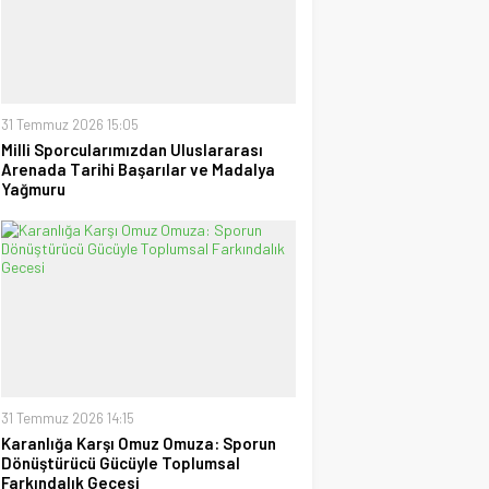
uzanan Bay Nalçakan oldu
30 Haziran 2026 17:09
Tayyar Sümen
Sultanlar Sizlerle Gurur
Duyuyoruz!
28 Temmuz 2026 15:15
31 Temmuz 2026 15:05
Milli Sporcularımızdan Uluslararası
Arenada Tarihi Başarılar ve Madalya
Ufuk Ağca
Yağmuru
“Şampiyon” Galatasaray
09 Mayıs 2026 23:05
31 Temmuz 2026 14:15
Karanlığa Karşı Omuz Omuza: Sporun
Dönüştürücü Gücüyle Toplumsal
Farkındalık Gecesi