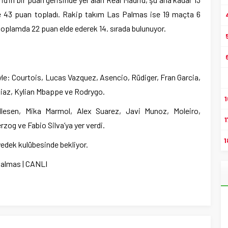
tle 43 puan topladı. Rakip takım Las Palmas ise 19 maçta 6
 toplamda 22 puan elde ederek 14. sırada bulunuyor.
yle: Courtois, Lucas Vazquez, Asencio, Rüdiger, Fran Garcia,
Diaz, Kylian Mbappe ve Rodrygo.
1
lesen, Mika Marmol, Alex Suarez, Javi Munoz, Moleiro,
1
zog ve Fabio Silva’ya yer verdi.
1
yedek kulübesinde bekliyor.