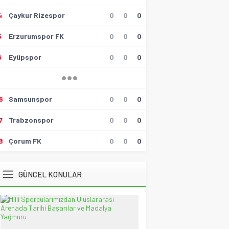
4
Çaykur Rizespor
0
0
0
Hüseyin Tokmak
Gollü Beraberlik..!!
5
Erzurumspor FK
0
0
0
17 Mayıs 2026 23:00
6
Eyüpspor
0
0
0
Muzaffer Batumlu
4 Büyüklerin Bu Hafta Maçlarını
Yönetecek Hakemler Belli
Oldu!
19 Ağustos 2021 21:05
6
Samsunspor
0
0
0
Savaş Özalp
7
Trabzonspor
0
0
0
UEFA Son 16 Turu’nda
NoFenerbahçe! YesTtingham
Forest!
8
Çorum FK
0
0
0
20 Şubat 2026 23:45
Selçuk Tuna
GÜNCEL KONULAR
Atatürk’ün Kızları
28 Temmuz 2026 12:40
Spor Meydanı
100. Gazi Koşusu’nda zafere