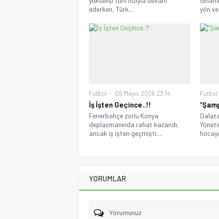
yükselişi tüm hızıyla devam
dinami
ederken, Türk...
yön ver
Futbol
09 Mayıs 2026 23:14
Futbol
İş İşten Geçince..!!
“Şamp
Fenerbahçe zorlu Konya
Galata
deplasmanında rahat kazandı,
Yöneti
ancak iş işten geçmişti....
hocayı 
YORUMLAR