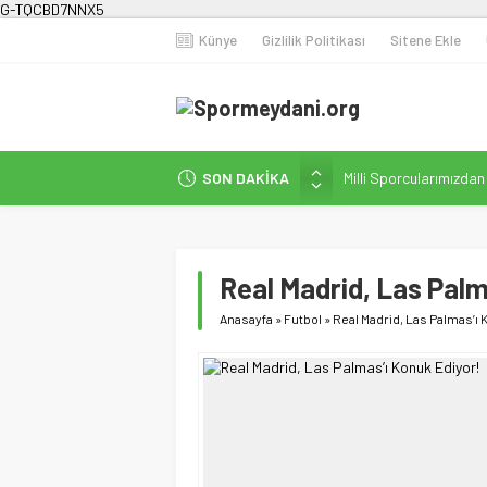
G-TQCBD7NNX5
Künye
Gizlilik Politikası
Sitene Ekle
SON DAKİKA
Milli Sporcularımızda
Karanlığa Karşı Omuz
Gecesi
İstanbul’da Doğa Kampı
Real Madrid, Las Palm
Fenerbahçe Kadın Fut
Anasayfa
»
Futbol
»
Real Madrid, Las Palmas’ı 
Efor Çay’dan Futbola 