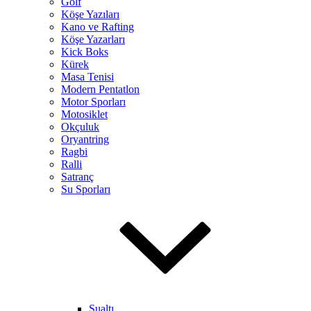
Golf
Köşe Yazıları
Kano ve Rafting
Köşe Yazarları
Kick Boks
Kürek
Masa Tenisi
Modern Pentatlon
Motor Sporları
Motosiklet
Okçuluk
Oryantring
Ragbi
Ralli
Satranç
Su Sporları
Sualtı