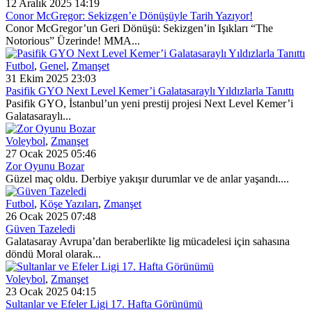
12 Aralık 2025 14:19
Conor McGregor: Sekizgen’e Dönüşüyle Tarih Yazıyor!
Conor McGregor’un Geri Dönüşü: Sekizgen’in Işıkları “The
Notorious” Üzerinde! MMA...
Futbol
,
Genel
,
Zmanşet
31 Ekim 2025 23:03
Pasifik GYO Next Level Kemer’i Galatasaraylı Yıldızlarla Tanıttı
Pasifik GYO, İstanbul’un yeni prestij projesi Next Level Kemer’i
Galatasaraylı...
Voleybol
,
Zmanşet
27 Ocak 2025 05:46
Zor Oyunu Bozar
Güzel maç oldu. Derbiye yakışır durumlar ve de anlar yaşandı....
Futbol
,
Köşe Yazıları
,
Zmanşet
26 Ocak 2025 07:48
Güven Tazeledi
Galatasaray Avrupa’dan beraberlikte lig mücadelesi için sahasına
döndü Moral olarak...
Voleybol
,
Zmanşet
23 Ocak 2025 04:15
Sultanlar ve Efeler Ligi 17. Hafta Görünümü