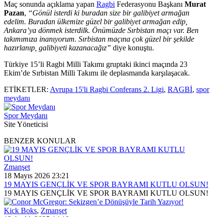
Maç sonunda açıklama yapan
Ragbi
Federasyonu Başkanı
Murat
Pazan
,
“Gönül isterdi ki buradan size bir galibiyet armağan
edelim. Buradan ülkemize güzel bir galibiyet armağan edip,
Ankara’ya dönmek isterdilk. Önümüzde Sırbistan maçı var. Ben
takımımıza inanıyorum. Sırbistan maçına çok güzel bir şekilde
hazırlanıp, galibiyeti kazanacağız”
diye konuştu.
Türkiye 15’li Ragbi Milli Takımı gruptaki ikinci maçında 23
Ekim’de Sırbistan Milli Takımı ile deplasmanda karşılaşacak.
ETİKETLER:
Avrupa 15'li Ragbi Conferans 2. Ligi
,
RAGBİ
,
spor
meydanı
Spor Meydanı
Site Yöneticisi
BENZER KONULAR
Zmanşet
18 Mayıs 2026 23:21
19 MAYIS GENÇLİK VE SPOR BAYRAMI KUTLU OLSUN!
19 MAYIS GENÇLİK VE SPOR BAYRAMI KUTLU OLSUN!
Kick Boks
,
Zmanşet