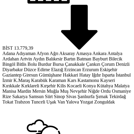
BİST
13.779,39
Adana
Adıyaman
Afyon
Ağrı
Aksaray
Amasya
Ankara
Antalya
Ardahan
Artvin
Aydın
Balıkesir
Bartın
Batman
Bayburt
Bilecik
Bingöl
Bitlis
Bolu
Burdur
Bursa
Çanakkale
Çankırı
Çorum
Denizli
Diyarbakır
Düzce
Edirne
Elazığ
Erzincan
Erzurum
Eskişehir
Gaziantep
Giresun
Gümüşhane
Hakkari
Hatay
Iğdır
Isparta
İstanbul
İzmir
K.Maraş
Karabük
Karaman
Kars
Kastamonu
Kayseri
Kırıkkale
Kırklareli
Kırşehir
Kilis
Kocaeli
Konya
Kütahya
Malatya
Manisa
Mardin
Mersin
Muğla
Muş
Nevşehir
Niğde
Ordu
Osmaniye
Rize
Sakarya
Samsun
Siirt
Sinop
Sivas
Şanlıurfa
Şırnak
Tekirdağ
Tokat
Trabzon
Tunceli
Uşak
Van
Yalova
Yozgat
Zonguldak