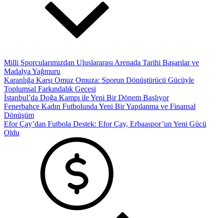
Milli Sporcularımızdan Uluslararası Arenada Tarihi Başarılar ve
Madalya Yağmuru
Karanlığa Karşı Omuz Omuza: Sporun Dönüştürücü Gücüyle
Toplumsal Farkındalık Gecesi
İstanbul’da Doğa Kampı ile Yeni Bir Dönem Başlıyor
Fenerbahçe Kadın Futbolunda Yeni Bir Yapılanma ve Finansal
Dönüşüm
Efor Çay’dan Futbola Destek: Efor Çay, Erbaaspor’un Yeni Gücü
Oldu