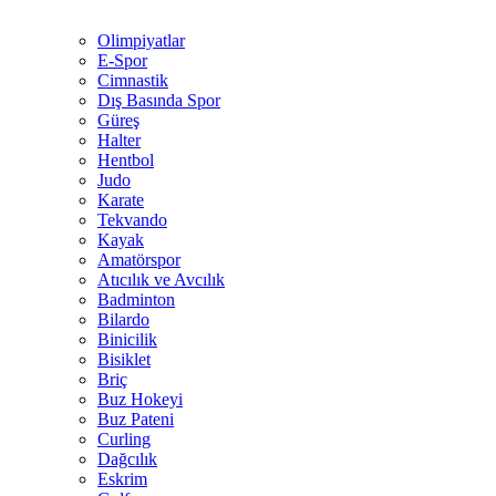
Olimpiyatlar
E-Spor
Cimnastik
Dış Basında Spor
Güreş
Halter
Hentbol
Judo
Karate
Tekvando
Kayak
Amatörspor
Atıcılık ve Avcılık
Badminton
Bilardo
Binicilik
Bisiklet
Briç
Buz Hokeyi
Buz Pateni
Curling
Dağcılık
Eskrim