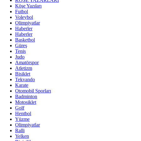
KÖŞE YAZARLARI
Köşe Yazıları
Futbol
Voleybol
Olimpiyatlar
Haberler
Haberler
Basketbol
Güreş
Tenis
Judo
Amatörspor
Atletizm
Bisiklet
Tekvando
Karate
Otomobil Sporları
Badminton
Motosiklet
Golf
Hentbol
Yüzme
Olimpiyatlar
Ralli
Yelken