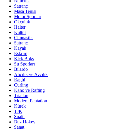
Binicilik
Satranç
Masa Tenisi
Motor Sporları
Okçuluk
Halter
Kültür
Cimnastik
Satranç
Kayak
Eskrim
Kick Boks
Su Sporları
Bilardo
Atıcılık ve Avcılık
Ragbi
Curling
Kano ve Rafting
Triatlon
Modern Pentatlon
Kürek
TJK
Sualtı
Buz Hokeyi
Sanat