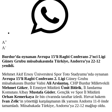
+
A
-
A
Burdur’da oynanan Avrupa 15’li Ragbi Conferans 2’nci Ligi
Güney Grubu müsabakasında Türkiye, Andorra’ya 22-12
yenildi.
Mehmet Akif Ersoy Üniversitesi Spor Toto Stadyumu’nda oynanan
Avrupa 15’li Ragbi Conferans 2. Ligi
Güney Grubu
müsabakasını Burdur Valisi
Ali Arslantaş
, CHP Burdur Milletvekili
Mehmet Göker
, İl Emniyet Müdürü
Ümit Bitirik
, İl Jandarma
Komutanı Albay
Mustafa Güder
, Gençlik ve Spor İl Müdürü
Orhan Kemerkaya
ile bin civarında taraftar izledi. Hırvat hakem
Ivan Zelic
‘in yönettiği karşılaşmanın ilk yarısını Andorra 11-0 önde
tamamladı. Müsabakada Türkiye, Andorra’ya 22-12 mağlup oldu.