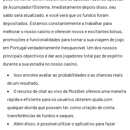
de Acumulador/Sistema. Imediatamente depois disso, seu
saldo será atualizado, e você verá que os fundos foram
depositados. Estamos constantemente a trabalhar para
melhorar o nosso casino e oferecer novos e excitantes bónus,
promoções e funcionalidades para tornar a sua viagem de jogo
em Portugal verdadeiramente inesquecível. Um dos nossos
principais objectivos é dar aos jogadores total paz de espírito
durante a sua estadia no nosso casino.
Isso envolve avaliar as probabilidades e as chances reais
de um resultado.
O recurso de chat ao vivo da Mostbet oferece uma maneira
rápida e eficiente para os usuários obterem ajuda com
qualquer dúvida que possam ter, como criação de conta,
transferências de fundos e saques.
Além disso, é possível utilizar o aplicativo para fazer