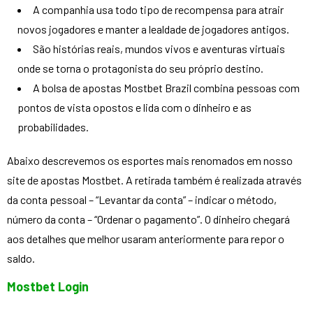
A companhia usa todo tipo de recompensa para atrair
novos jogadores e manter a lealdade de jogadores antigos.
São histórias reais, mundos vivos e aventuras virtuais
onde se torna o protagonista do seu próprio destino.
A bolsa de apostas Mostbet Brazil combina pessoas com
pontos de vista opostos e lida com o dinheiro e as
probabilidades.
Abaixo descrevemos os esportes mais renomados em nosso
site de apostas Mostbet. A retirada também é realizada através
da conta pessoal – “Levantar da conta” – indicar o método,
número da conta – “Ordenar o pagamento”. O dinheiro chegará
aos detalhes que melhor usaram anteriormente para repor o
saldo.
Mostbet Login