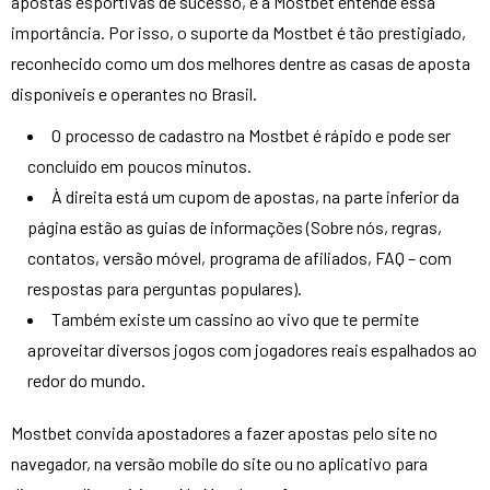
apostas esportivas de sucesso, e a Mostbet entende essa
importância. Por isso, o suporte da Mostbet é tão prestigiado,
reconhecido como um dos melhores dentre as casas de aposta
disponíveis e operantes no Brasil.
O processo de cadastro na Mostbet é rápido e pode ser
concluído em poucos minutos.
À direita está um cupom de apostas, na parte inferior da
página estão as guias de informações (Sobre nós, regras,
contatos, versão móvel, programa de afiliados, FAQ – com
respostas para perguntas populares).
Também existe um cassino ao vivo que te permite
aproveitar diversos jogos com jogadores reais espalhados ao
redor do mundo.
Mostbet convida apostadores a fazer apostas pelo site no
navegador, na versão mobile do site ou no aplicativo para