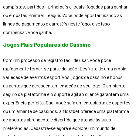
campistas, partidas – principais e locais, jogadas para ganhar
ou empatar, Premier League. Você pode apostar usando as
linhas de pagamento e carretéis neste jogo, e se isso
compensar, você ganha.
Jogos Mais Populares do Cassino
Com um processo de registro fácil de usar, você pode
rapidamente tornar-se parte da ação. Desfrute de uma ampla
variedade de eventos esportivos, jogos de cassino e bônus
atraentes que acrescentam emoção ao seu jogo. O ambiente
seguro da plataforma e o suporte ágil ao cliente garantem uma
experiência perfeita. Quer você seja um entusiasta de esportes
ou um amante de cassinos, a Mostbet oferece uma plataforma
de apostas abrangente e divertida que atende às suas
preferências. Cadastre-se agora e explore um mundo de