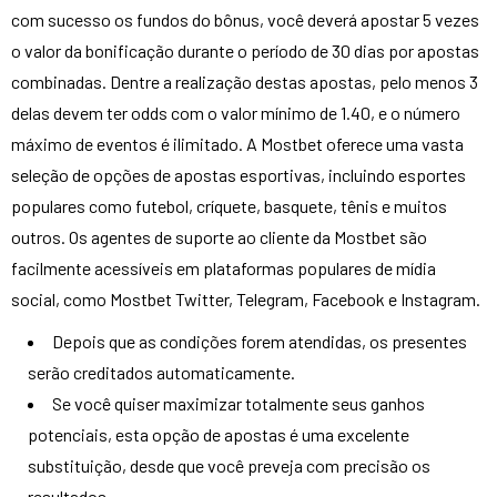
com sucesso os fundos do bônus, você deverá apostar 5 vezes
o valor da bonificação durante o período de 30 dias por apostas
combinadas. Dentre a realização destas apostas, pelo menos 3
delas devem ter odds com o valor mínimo de 1.40, e o número
máximo de eventos é ilimitado. A Mostbet oferece uma vasta
seleção de opções de apostas esportivas, incluindo esportes
populares como futebol, críquete, basquete, tênis e muitos
outros. Os agentes de suporte ao cliente da Mostbet são
facilmente acessíveis em plataformas populares de mídia
social, como Mostbet Twitter, Telegram, Facebook e Instagram.
Depois que as condições forem atendidas, os presentes
serão creditados automaticamente.
Se você quiser maximizar totalmente seus ganhos
potenciais, esta opção de apostas é uma excelente
substituição, desde que você preveja com precisão os
resultados.