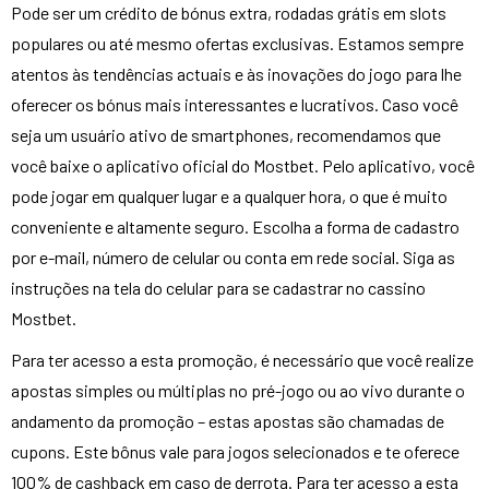
Pode ser um crédito de bónus extra, rodadas grátis em slots
populares ou até mesmo ofertas exclusivas. Estamos sempre
atentos às tendências actuais e às inovações do jogo para lhe
oferecer os bónus mais interessantes e lucrativos. Caso você
seja um usuário ativo de smartphones, recomendamos que
você baixe o aplicativo oficial do Mostbet. Pelo aplicativo, você
pode jogar em qualquer lugar e a qualquer hora, o que é muito
conveniente e altamente seguro. Escolha a forma de cadastro
por e-mail, número de celular ou conta em rede social. Siga as
instruções na tela do celular para se cadastrar no cassino
Mostbet.
Para ter acesso a esta promoção, é necessário que você realize
apostas simples ou múltiplas no pré-jogo ou ao vivo durante o
andamento da promoção – estas apostas são chamadas de
cupons. Este bônus vale para jogos selecionados e te oferece
100% de cashback em caso de derrota. Para ter acesso a esta