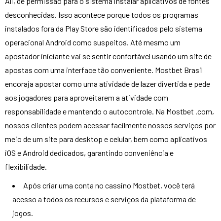
Ali, dê permissão para o sistema instalar aplicativos de fontes
desconhecidas. Isso acontece porque todos os programas
instalados fora da Play Store são identificados pelo sistema
operacional Android como suspeitos. Até mesmo um
apostador iniciante vai se sentir confortável usando um site de
apostas com uma interface tão conveniente. Mostbet Brasil
encoraja apostar como uma atividade de lazer divertida e pede
aos jogadores para aproveitarem a atividade com
responsabilidade e mantendo o autocontrole. Na Mostbet .com,
nossos clientes podem acessar facilmente nossos serviços por
meio de um site para desktop e celular, bem como aplicativos
iOS e Android dedicados, garantindo conveniência e
flexibilidade.
Após criar uma conta no cassino Mostbet, você terá
acesso a todos os recursos e serviços da plataforma de
jogos.