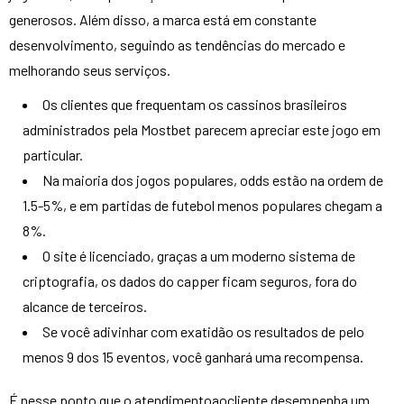
generosos. Além disso, a marca está em constante
desenvolvimento, seguindo as tendências do mercado e
melhorando seus serviços.
Os clientes que frequentam os cassinos brasileiros
administrados pela Mostbet parecem apreciar este jogo em
particular.
Na maioria dos jogos populares, odds estão na ordem de
1.5-5%, e em partidas de futebol menos populares chegam a
8%.
O site é licenciado, graças a um moderno sistema de
criptografia, os dados do capper ficam seguros, fora do
alcance de terceiros.
Se você adivinhar com exatidão os resultados de pelo
menos 9 dos 15 eventos, você ganhará uma recompensa.
É nesse ponto que o atendimentoaocliente desempenha um