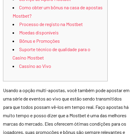
Como obter um bônus na casa de apostas
Mostbet?
Processo de registo na Mostbet
Moedas disponíveis
Bônus e Promoções
Suporte técnico de qualidade para o
Casino Mostbet
Cassino ao Vivo
Usando a opção multi-apostas, você também pode apostar em
uma série de eventos ao vivo que estão sendo transmitidos
para que todos possam vê-los em tempo real. Faço apostas há
muito tempo e posso dizer que a Mostbet é uma das melhores
marcas do mercado. Eles oferecem ótimas condições para os
jogadores, suas promoções e bônus são sempre relevantes e