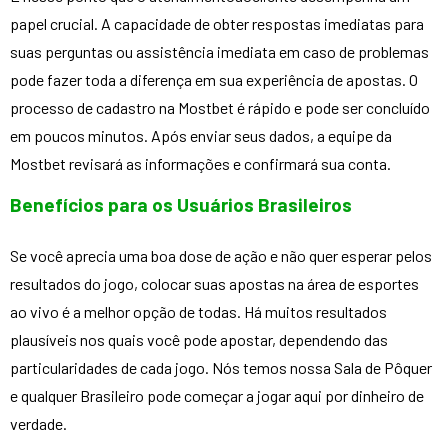
papel crucial. A capacidade de obter respostas imediatas para
suas perguntas ou assistência imediata em caso de problemas
pode fazer toda a diferença em sua experiência de apostas. O
processo de cadastro na Mostbet é rápido e pode ser concluído
em poucos minutos. Após enviar seus dados, a equipe da
Mostbet revisará as informações e confirmará sua conta.
Benefícios para os Usuários Brasileiros
Se você aprecia uma boa dose de ação e não quer esperar pelos
resultados do jogo, colocar suas apostas na área de esportes
ao vivo é a melhor opção de todas. Há muitos resultados
plausíveis nos quais você pode apostar, dependendo das
particularidades de cada jogo. Nós temos nossa Sala de Pôquer
e qualquer Brasileiro pode começar a jogar aqui por dinheiro de
verdade.