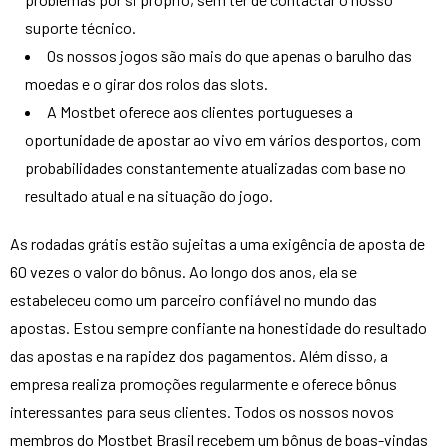
suporte técnico.
Os nossos jogos são mais do que apenas o barulho das
moedas e o girar dos rolos das slots.
A Mostbet oferece aos clientes portugueses a
oportunidade de apostar ao vivo em vários desportos, com
probabilidades constantemente atualizadas com base no
resultado atual e na situação do jogo.
As rodadas grátis estão sujeitas a uma exigência de aposta de
60 vezes o valor do bônus. Ao longo dos anos, ela se
estabeleceu como um parceiro confiável no mundo das
apostas. Estou sempre confiante na honestidade do resultado
das apostas e na rapidez dos pagamentos. Além disso, a
empresa realiza promoções regularmente e oferece bônus
interessantes para seus clientes. Todos os nossos novos
membros do Mostbet Brasil recebem um bônus de boas-vindas