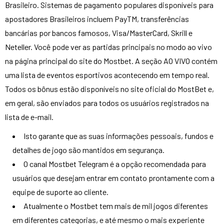
Brasileiro. Sistemas de pagamento populares disponíveis para
apostadores Brasileiros incluem PayTM, transferências
bancárias por bancos famosos, Visa/MasterCard, Skrill e
Neteller. Você pode ver as partidas principais no modo ao vivo
na página principal do site do Mostbet. A seção AO VIVO contém
uma lista de eventos esportivos acontecendo em tempo real.
Todos os bônus estão disponíveis no site oficial do MostBet e,
em geral, são enviados para todos os usuários registrados na
lista de e-mail.
Isto garante que as suas informações pessoais, fundos e
detalhes de jogo são mantidos em segurança.
O canal Mostbet Telegram é a opção recomendada para
usuários que desejam entrar em contato prontamente com a
equipe de suporte ao cliente.
Atualmente o Mostbet tem mais de mil jogos diferentes
em diferentes categorias, e até mesmo o mais experiente