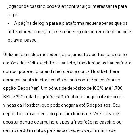
jogador de cassino poderá encontrar algo interessante para
jogar.
A página de login para a plataforma requer apenas que os
utilizadores forneçam o seu endereço de correio electrónico e
palavra-passe.
Utilizando um dos métodos de pagamento aceites, tais como
cartões de crédito/débito, e-wallets, transferências bancárias, e
outros, pode adicionar dinheiro à sua conta Mostbet. Para
começar, basta iniciar sessão na sua conta e seleccionar a
opção ‘Depositar’. Um bônus de depósito de 100% até 1.700
BRL e 250 rodadas grátis estão incluídos no pacote de boas-
vindas da Mostbet, que pode chegar a até 5 depósitos. Seu
depósito será aumentado para um bônus de 125% se você
apostar dentro de uma hora após a inscrição no cassino ou
dentro de 30 minutos para esportes, e o valor mínimo de