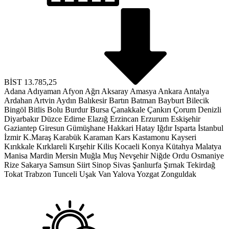
BİST
13.785,25
Adana
Adıyaman
Afyon
Ağrı
Aksaray
Amasya
Ankara
Antalya
Ardahan
Artvin
Aydın
Balıkesir
Bartın
Batman
Bayburt
Bilecik
Bingöl
Bitlis
Bolu
Burdur
Bursa
Çanakkale
Çankırı
Çorum
Denizli
Diyarbakır
Düzce
Edirne
Elazığ
Erzincan
Erzurum
Eskişehir
Gaziantep
Giresun
Gümüşhane
Hakkari
Hatay
Iğdır
Isparta
İstanbul
İzmir
K.Maraş
Karabük
Karaman
Kars
Kastamonu
Kayseri
Kırıkkale
Kırklareli
Kırşehir
Kilis
Kocaeli
Konya
Kütahya
Malatya
Manisa
Mardin
Mersin
Muğla
Muş
Nevşehir
Niğde
Ordu
Osmaniye
Rize
Sakarya
Samsun
Siirt
Sinop
Sivas
Şanlıurfa
Şırnak
Tekirdağ
Tokat
Trabzon
Tunceli
Uşak
Van
Yalova
Yozgat
Zonguldak