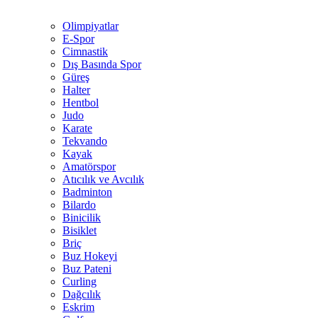
Olimpiyatlar
E-Spor
Cimnastik
Dış Basında Spor
Güreş
Halter
Hentbol
Judo
Karate
Tekvando
Kayak
Amatörspor
Atıcılık ve Avcılık
Badminton
Bilardo
Binicilik
Bisiklet
Briç
Buz Hokeyi
Buz Pateni
Curling
Dağcılık
Eskrim