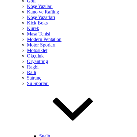
Golf
Köşe Yazıları
Kano ve Rafting
Köşe Yazarları
Kick Boks
Kürek
Masa Tenisi
Modern Pentatlon
Motor Sporları
Motosiklet
Okçuluk
Oryantring
Ragbi
Ralli
Satranç
Su Sporları
Sualtı