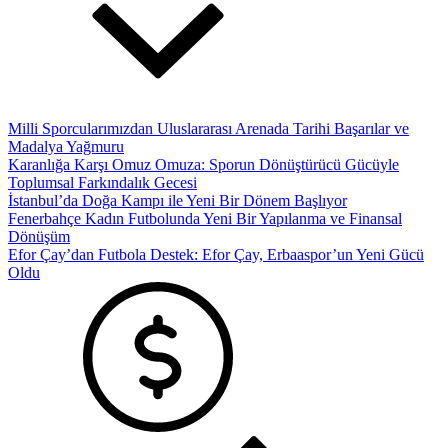
Milli Sporcularımızdan Uluslararası Arenada Tarihi Başarılar ve
Madalya Yağmuru
Karanlığa Karşı Omuz Omuza: Sporun Dönüştürücü Gücüyle
Toplumsal Farkındalık Gecesi
İstanbul’da Doğa Kampı ile Yeni Bir Dönem Başlıyor
Fenerbahçe Kadın Futbolunda Yeni Bir Yapılanma ve Finansal
Dönüşüm
Efor Çay’dan Futbola Destek: Efor Çay, Erbaaspor’un Yeni Gücü
Oldu