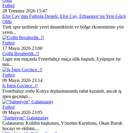
Futbol
28 Temmuz 2026 15:47
Efor Çay’dan Futbola Destek: Efor Çay, Erbaaspor’un Yeni Gücü
Oldu
Türk spor tarihinde yerel dinamiklerin ve bölge ekonomisine yön
veren...
Futbol
17 Mayıs 2026 23:00
Gollü Beraberlik..!!
Ligin son maçında Fenerbahçe maça silik başladı, Eyüpspor ise
tam...
Futbol
09 Mayıs 2026 23:14
İş İşten Geçince..!!
Fenerbahçe zorlu Konya deplasmanında rahat kazandı, ancak iş
işten geçmişti....
Futbol
09 Mayıs 2026 23:05
“Şampiyon” Galatasaray
Galatasaray Kulübü başkanını, Yönetim Kurulunu, Okan Buruk
hocayı ve ekibini,...