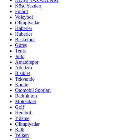
KÖŞE YAZARLARI
Köşe Yazıları
Futbol
Voleybol
Olimpiyatlar
Haberler
Haberler
Basketbol
Güreş
Tenis
Judo
Amatörspor
Atletizm
Bisiklet
Tekvando
Karate
Otomobil Sporları
Badminton
Motosiklet
Golf
Hentbol
Yüzme
Olimpiyatlar
Ralli
Yelken