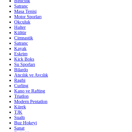
Binicilik
Satranç
Masa Tenisi
Motor Sporları
Okçuluk
Halter
Kültür
Cimnastik
Satranç
Kayak
Eskrim
Kick Boks
Su Sporları
Bilardo
Atıcılık ve Avcılık
Ragbi
Curling
Kano ve Rafting
Triatlon
Modern Pentatlon
Kürek
TJK
Sualtı
Buz Hokeyi
Sanat