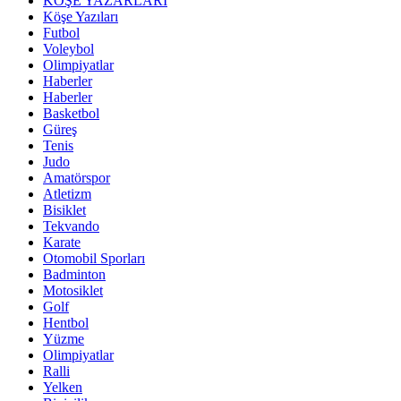
KÖŞE YAZARLARI
Köşe Yazıları
Futbol
Voleybol
Olimpiyatlar
Haberler
Haberler
Basketbol
Güreş
Tenis
Judo
Amatörspor
Atletizm
Bisiklet
Tekvando
Karate
Otomobil Sporları
Badminton
Motosiklet
Golf
Hentbol
Yüzme
Olimpiyatlar
Ralli
Yelken