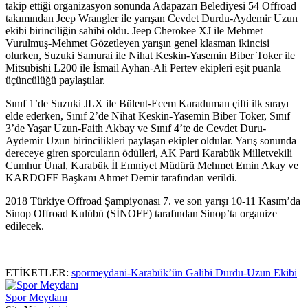
takip ettiği organizasyon sonunda Adapazarı Belediyesi 54 Offroad
takımından Jeep Wrangler ile yarışan Cevdet Durdu-Aydemir Uzun
ekibi birinciliğin sahibi oldu. Jeep Cherokee XJ ile Mehmet
Vurulmuş-Mehmet Gözetleyen yarışın genel klasman ikincisi
olurken, Suzuki Samurai ile Nihat Keskin-Yasemin Biber Toker ile
Mitsubishi L200 ile İsmail Ayhan-Ali Pertev ekipleri eşit puanla
üçüncülüğü paylaştılar.
Sınıf 1’de Suzuki JLX ile Bülent-Ecem Karaduman çifti ilk sırayı
elde ederken, Sınıf 2’de Nihat Keskin-Yasemin Biber Toker, Sınıf
3’de Yaşar Uzun-Faith Akbay ve Sınıf 4’te de Cevdet Duru-
Aydemir Uzun birincilikleri paylaşan ekipler oldular. Yarış sonunda
dereceye giren sporcuların ödülleri, AK Parti Karabük Milletvekili
Cumhur Ünal, Karabük İl Emniyet Müdürü Mehmet Emin Akay ve
KARDOFF Başkanı Ahmet Demir tarafından verildi.
2018 Türkiye Offroad Şampiyonası 7. ve son yarışı 10-11 Kasım’da
Sinop Offroad Kulübü (SİNOFF) tarafından Sinop’ta organize
edilecek.
ETİKETLER:
spormeydani-Karabük’ün Galibi Durdu-Uzun Ekibi
Spor Meydanı