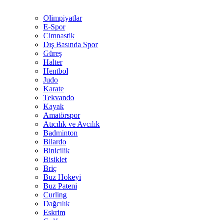
Olimpiyatlar
E-Spor
Cimnastik
Dış Basında Spor
Güreş
Halter
Hentbol
Judo
Karate
Tekvando
Kayak
Amatörspor
Atıcılık ve Avcılık
Badminton
Bilardo
Binicilik
Bisiklet
Briç
Buz Hokeyi
Buz Pateni
Curling
Dağcılık
Eskrim