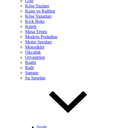
Golf
Köşe Yazıları
Kano ve Rafting
Köşe Yazarları
Kick Boks
Kürek
Masa Tenisi
Modern Pentatlon
Motor Sporları
Motosiklet
Okçuluk
Oryantring
Ragbi
Ralli
Satranç
Su Sporları
Sualtı