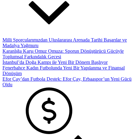
Milli Sporcularımızdan Uluslararası Arenada Tarihi Başarılar ve
Madalya Yağmuru
Karanlığa Karşı Omuz Omuza: Sporun Dönüştürücü Gücüyle
Toplumsal Farkındalık Gecesi
İstanbul’da Doğa Kampı ile Yeni Bir Dönem Başlıyor
Fenerbahçe Kadın Futbolunda Yeni Bir Yapılanma ve Finansal
Dönüşüm
Efor Çay’dan Futbola Destek: Efor Çay, Erbaaspor’un Yeni Gücü
Oldu