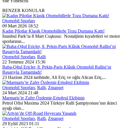
Site Yöneticisi
BENZER KONULAR
Otomobil Sporları
09 Mart 2026 18:52
Kadın Pilotlar Klasik Otomobillerle Tozu Dumana Kattı!
İstanbul Park’ta 8 Mart Coşkusu: Nostaljinin kıyafetleri ve motor
sporlarının...
Otomobil Sporları
,
Ralli
22 Temmuz 2024 15:36
Baba-Oğul Eriçler, 8. Pekin-Paris Klâsik Otomobil Rallisi’ni
Başarıyla Tamamladı!
23 Haziran 2024 tarihinde, Ali Eriç ve oğlu Alican Eriç,...
Otomobil Sporları
,
Ralli
,
Zmanşet
24 Mart 2024 21:48
Marmaris’te Zafer Özdemir-Ertuğrul Ekibinin
Petrol Ofisi Maxima 2024 Türkiye Ralli Şampiyonası’nın ikinci
ayağı olan...
Otomobil Sporları
,
Ralli
,
Zmanşet
29 Eylül 2023 01:11