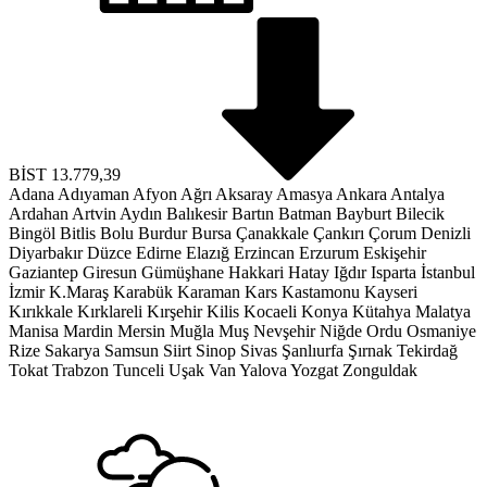
BİST
13.779,39
Adana
Adıyaman
Afyon
Ağrı
Aksaray
Amasya
Ankara
Antalya
Ardahan
Artvin
Aydın
Balıkesir
Bartın
Batman
Bayburt
Bilecik
Bingöl
Bitlis
Bolu
Burdur
Bursa
Çanakkale
Çankırı
Çorum
Denizli
Diyarbakır
Düzce
Edirne
Elazığ
Erzincan
Erzurum
Eskişehir
Gaziantep
Giresun
Gümüşhane
Hakkari
Hatay
Iğdır
Isparta
İstanbul
İzmir
K.Maraş
Karabük
Karaman
Kars
Kastamonu
Kayseri
Kırıkkale
Kırklareli
Kırşehir
Kilis
Kocaeli
Konya
Kütahya
Malatya
Manisa
Mardin
Mersin
Muğla
Muş
Nevşehir
Niğde
Ordu
Osmaniye
Rize
Sakarya
Samsun
Siirt
Sinop
Sivas
Şanlıurfa
Şırnak
Tekirdağ
Tokat
Trabzon
Tunceli
Uşak
Van
Yalova
Yozgat
Zonguldak