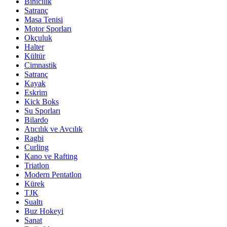
Binicilik
Satranç
Masa Tenisi
Motor Sporları
Okçuluk
Halter
Kültür
Cimnastik
Satranç
Kayak
Eskrim
Kick Boks
Su Sporları
Bilardo
Atıcılık ve Avcılık
Ragbi
Curling
Kano ve Rafting
Triatlon
Modern Pentatlon
Kürek
TJK
Sualtı
Buz Hokeyi
Sanat