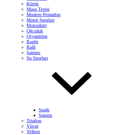
Kürek
Masa Tenisi
Modern Pentatlon
Motor Sporları
Motosiklet
Okçuluk
Oryantring
Ragbi
Ralli
Satranç
Su Sporları
Sualtı
Sutopu
Triatlon
Vücut
Yelken