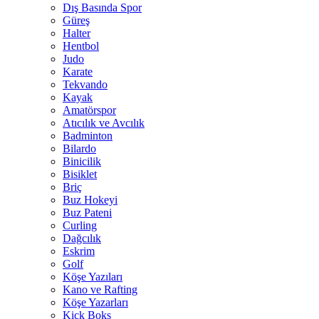
Dış Basında Spor
Güreş
Halter
Hentbol
Judo
Karate
Tekvando
Kayak
Amatörspor
Atıcılık ve Avcılık
Badminton
Bilardo
Binicilik
Bisiklet
Briç
Buz Hokeyi
Buz Pateni
Curling
Dağcılık
Eskrim
Golf
Köşe Yazıları
Kano ve Rafting
Köşe Yazarları
Kick Boks