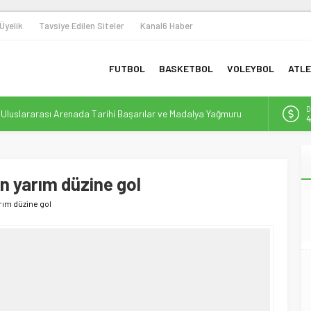
Üyelik
Tavsiye Edilen Siteler
Kanal6 Haber
FUTBOL
BASKETBOL
VOLEYBOL
ATLE
D
n Uluslararası Arenada Tarihi Başarılar ve Madalya Yağmuru
4
 Omuza: Sporun Dönüştürücü Gücüyle Toplumsal Farkındalık
E
5
 ile Yeni Bir Dönem Başlıyor
an yarım düzine gol
A
6
bolunda Yeni Bir Yapılanma ve Finansal Dönüşüm
rım düzine gol
Destek: Efor Çay, Erbaaspor’un Yeni Gücü Oldu
B
1