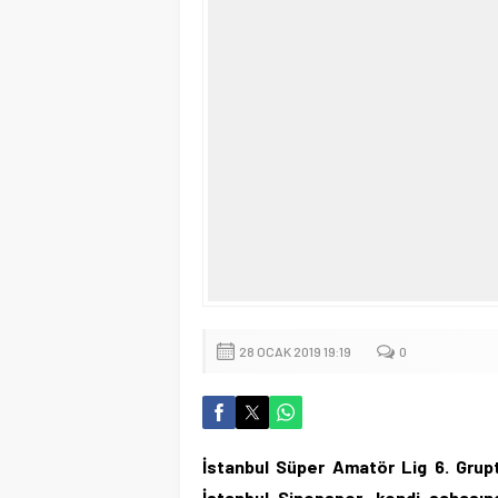
28 OCAK 2019 19:19
0
İstanbul Süper Amatör Lig 6. Gru
İstanbul Sinopspor, kendi sahasınd