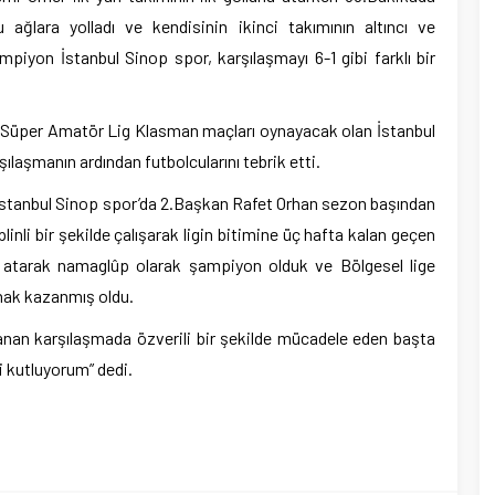
 ağlara yolladı ve kendisinin ikinci takımının altıncı ve
piyon İstanbul Sinop spor, karşılaşmayı 6-1 gibi farklı bir
ul Süper Amatör Lig Klasman maçları oynayacak olan İstanbul
laşmanın ardından futbolcularını tebrik etti.
stanbul Sinop spor’da 2.Başkan Rafet Orhan sezon başından
linli bir şekilde çalışarak ligin bitimine üç hafta kalan geçen
 atarak namaglûp olarak şampiyon olduk ve Bölgesel lige
hak kazanmış oldu.
an karşılaşmada özverili bir şekilde mücadele eden başta
i kutluyorum” dedi.