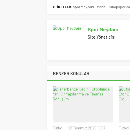
ETİKETLER:
spormeydani-İstanbul Sinopspor’dan
Spor Meydanı
Site Yöneticisi
BENZER KONULAR
Futbol
28 Temmuz 2026 16:07
Futbol