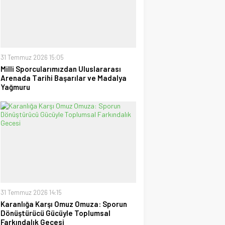
uzanan Bay Nalçakan oldu
30 Haziran 2026 17:09
Tayyar Sümen
Sultanlar Sizlerle Gurur
Duyuyoruz!
28 Temmuz 2026 15:15
31 Temmuz 2026 15:05
Milli Sporcularımızdan Uluslararası
Arenada Tarihi Başarılar ve Madalya
Ufuk Ağca
Yağmuru
“Şampiyon” Galatasaray
09 Mayıs 2026 23:05
31 Temmuz 2026 14:15
Karanlığa Karşı Omuz Omuza: Sporun
Dönüştürücü Gücüyle Toplumsal
Farkındalık Gecesi