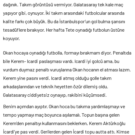
dağınık. Takım görüntüsü vermiyor. Galatasaray tek kale maç
yapıyor gibi, oynuyor. İki takım arasındaki futbolcular arasında
kalite farkı çok büyük. Bu da İstanbulspor’un gol bulma şansını
tesadüflere bırakıyor. Her hafta Tete oynadığı futbolun üstüne
koyuyor.
Okan hocaya oynadığı futbolla, formayı bırakmam diyor. Penaltıda
bile Kerem- Icardi paslaşması vardı. Icardi iyi golcü ama, bu
vurdum duymaz penaltı vuruşlarına Okan hocanın el atması lazım.
Kerem yine pasını verdi. Icardi atmış olduğu golle takım
arkadaşlarından ve teknik heyetten özür dilemiş oldu.
Galatasaray ciddiyetsiz oynayıp, rakibini küçümsedi.
Benim açımdan ayıptır. Okan hoca bu takıma yardımlaşmayı ve
tempo yapmayı maç boyunca aşılamalı. Topun başına gelen
Kerem’den penaltıyı kullanmasını beklerken, Kerem Aktürkoğlu
İcardi’ye pas verdi. Gerilerden gelen İcardi topu autta attı. Kimse