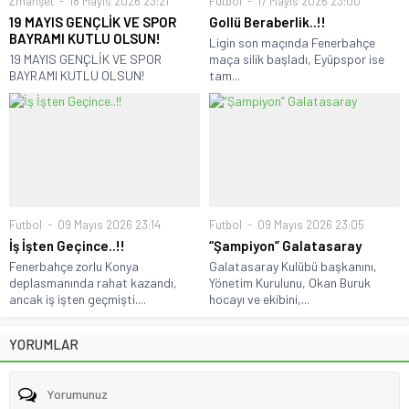
Zmanşet
18 Mayıs 2026 23:21
Futbol
17 Mayıs 2026 23:00
19 MAYIS GENÇLİK VE SPOR
Gollü Beraberlik..!!
BAYRAMI KUTLU OLSUN!
Ligin son maçında Fenerbahçe
19 MAYIS GENÇLİK VE SPOR
maça silik başladı, Eyüpspor ise
BAYRAMI KUTLU OLSUN!
tam...
Futbol
09 Mayıs 2026 23:14
Futbol
09 Mayıs 2026 23:05
İş İşten Geçince..!!
“Şampiyon” Galatasaray
Fenerbahçe zorlu Konya
Galatasaray Kulübü başkanını,
deplasmanında rahat kazandı,
Yönetim Kurulunu, Okan Buruk
ancak iş işten geçmişti....
hocayı ve ekibini,...
YORUMLAR