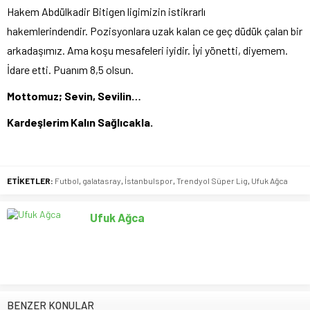
Hakem Abdülkadir Bitigen ligimizin istikrarlı
hakemlerindendir. Pozisyonlara uzak kalan ce geç düdük çalan bir
arkadaşımız. Ama koşu mesafeleri iyidir. İyi yönetti, diyemem.
İdare etti. Puanım 8,5 olsun.
Mottomuz; Sevin, Sevilin…
Kardeşlerim Kalın Sağlıcakla.
ETİKETLER:
Futbol
,
galatasray
,
İstanbulspor
,
Trendyol Süper Lig
,
Ufuk Ağca
Ufuk Ağca
BENZER KONULAR