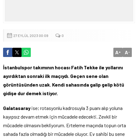
27 EYLÜL 2023 00:09
0
A
A
+
-
İstanbulspor takımının hocası Fatih Tekke ile yollarını
ayırdıktan sonraki ilk maçıydı. Geçen sene olan
görüntüsünden uzak. Kendi sahasında galip gelip kötü
gidişe dur demek istiyor.
Galatasaray
ise; rotasyonlu kadrosuyla 3 puanı alıp yoluna
kayıpsız devam etmek için mücadele edecekti. Zevkli bir
mücadele olmasını bekliyorum. Erteleme maçında topun orta
sahada fazla olmadığı bir mücadele oluyor. Ev sahibi bu sene