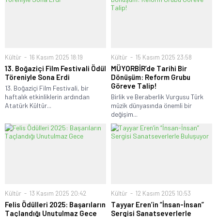
Kültür
16 Kasım 2025 18:19
Kültür
15 Kasım 2025 23:58
13. Boğaziçi Film Festivali Ödül
MÜYORBİR’de Tarihi Bir
Töreniyle Sona Erdi
Dönüşüm: Reform Grubu
Göreve Talip!
13. Boğaziçi Film Festivali, bir
haftalık etkinliklerin ardından
Birlik ve Beraberlik Vurgusu Türk
Atatürk Kültür...
müzik dünyasında önemli bir
değişim...
Kültür
13 Kasım 2025 20:42
Kültür
12 Kasım 2025 10:53
Felis Ödülleri 2025: Başarıların
Tayyar Eren’in “İnsan-İnsan”
Taçlandığı Unutulmaz Gece
Sergisi Sanatseverlerle