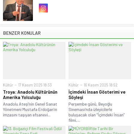
BENZER KONULAR
Kültür
17 Kasım 2025 18:33
Kültür
16 Kasım 2025 18:52
Troya: Anadolu Kültürünün
İçimdeki İnsan Gösterimi ve
Amerika Yolculuğu
Söyleşi
Anadolu Ateşi’nin Genel Sanat
Perşembe günü, Beyoğlu
Yönetmeni Mustafa Erdoğan’ın
Sineması‘nda izleyicilerle
imzasını taşıyan efsanevi...
buluşacak olan “İçimdeki İnsan”
filmi,...