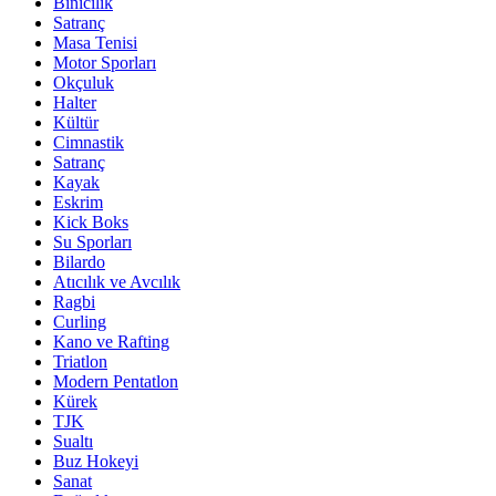
Binicilik
Satranç
Masa Tenisi
Motor Sporları
Okçuluk
Halter
Kültür
Cimnastik
Satranç
Kayak
Eskrim
Kick Boks
Su Sporları
Bilardo
Atıcılık ve Avcılık
Ragbi
Curling
Kano ve Rafting
Triatlon
Modern Pentatlon
Kürek
TJK
Sualtı
Buz Hokeyi
Sanat