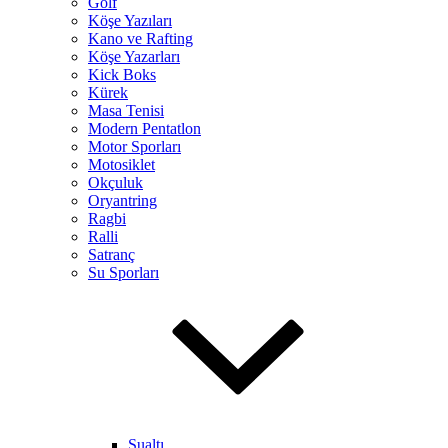
Golf
Köşe Yazıları
Kano ve Rafting
Köşe Yazarları
Kick Boks
Kürek
Masa Tenisi
Modern Pentatlon
Motor Sporları
Motosiklet
Okçuluk
Oryantring
Ragbi
Ralli
Satranç
Su Sporları
Sualtı