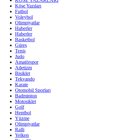
KÖŞE YAZARLARI
Köşe Yazıları
Futbol
Voleybol
Olimpiyatlar
Haberler
Haberler
Basketbol
Güreş
Tenis
Judo
Amatörspor
Atletizm
Bisiklet
Tekvando
Karate
Otomobil Sporları
Badminton
Motosiklet
Golf
Hentbol
Yüzme
Olimpiyatlar
Ralli
Yelken