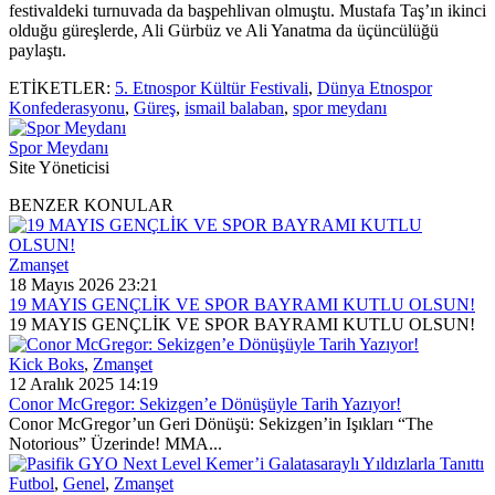
festivaldeki turnuvada da başpehlivan olmuştu. Mustafa Taş’ın ikinci
olduğu güreşlerde, Ali Gürbüz ve Ali Yanatma da üçüncülüğü
paylaştı.
ETİKETLER:
5. Etnospor Kültür Festivali
,
Dünya Etnospor
Konfederasyonu
,
Güreş
,
ismail balaban
,
spor meydanı
Spor Meydanı
Site Yöneticisi
BENZER KONULAR
Zmanşet
18 Mayıs 2026 23:21
19 MAYIS GENÇLİK VE SPOR BAYRAMI KUTLU OLSUN!
19 MAYIS GENÇLİK VE SPOR BAYRAMI KUTLU OLSUN!
Kick Boks
,
Zmanşet
12 Aralık 2025 14:19
Conor McGregor: Sekizgen’e Dönüşüyle Tarih Yazıyor!
Conor McGregor’un Geri Dönüşü: Sekizgen’in Işıkları “The
Notorious” Üzerinde! MMA...
Futbol
,
Genel
,
Zmanşet