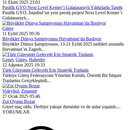
31 Ekim 2025 23:03
Pasifik GYO Next Level Kemer’i Galatasaraylı Yıldızlarla Tanıttı
Pasifik GYO, İstanbul’un yeni prestij projesi Next Level Kemer’i
Galatasaraylı...
Güreş
11 Eylül 2025 09:36
Büyükler Dünya Şampiyonası Hırvatistan’da Başlıyor
Büyükler Dünya Şampiyonası, 13-21 Eylül 2025 tarihleri arasında
Hırvatistan’ın Zagreb...
Genel
,
Güreş
,
Haberler
12 Ağustos 2025 19:33
Türk Güreşinin Geleceği İçin Stratejik Toplantı
Türkiye Güreş Federasyonu Yönetim Kurulu, Önemli Bir İstişare
Toplantısı Gerçekleştirdi...
Voleybol
,
Zmanşet
27 Ocak 2025 05:46
Zor Oyunu Bozar
Güzel maç oldu. Derbiye yakışır durumlar ve de anlar yaşandı....
YORUMLAR