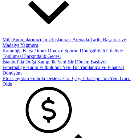
Milli Sporcularımızdan Uluslararası Arenada Tarihi Başarılar ve
Madalya Yağmuru
Karanlığa Karşı Omuz Omuza: Sporun Dönüştürücü Gücüyle
Toplumsal Farkındalık Gecesi
İstanbul’da Doğa Kampı ile Yeni Bir Dönem Başlıyor
Fenerbahçe Kadın Futbolunda Yeni Bir Yapılanma ve Finansal
Dönüşüm
Efor Çay’dan Futbola Destek: Efor Çay, Erbaaspor’un Yeni Gücü
Oldu