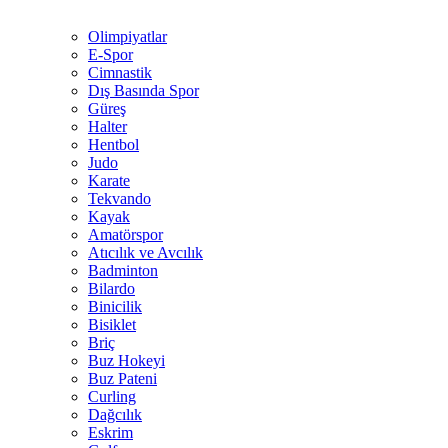
Olimpiyatlar
E-Spor
Cimnastik
Dış Basında Spor
Güreş
Halter
Hentbol
Judo
Karate
Tekvando
Kayak
Amatörspor
Atıcılık ve Avcılık
Badminton
Bilardo
Binicilik
Bisiklet
Briç
Buz Hokeyi
Buz Pateni
Curling
Dağcılık
Eskrim