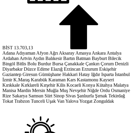
BİST
13.703,13
Adana
Adıyaman
Afyon
Ağrı
Aksaray
Amasya
Ankara
Antalya
Ardahan
Artvin
Aydın
Balıkesir
Bartın
Batman
Bayburt
Bilecik
Bingöl
Bitlis
Bolu
Burdur
Bursa
Çanakkale
Çankırı
Çorum
Denizli
Diyarbakır
Düzce
Edirne
Elazığ
Erzincan
Erzurum
Eskişehir
Gaziantep
Giresun
Gümüşhane
Hakkari
Hatay
Iğdır
Isparta
İstanbul
İzmir
K.Maraş
Karabük
Karaman
Kars
Kastamonu
Kayseri
Kırıkkale
Kırklareli
Kırşehir
Kilis
Kocaeli
Konya
Kütahya
Malatya
Manisa
Mardin
Mersin
Muğla
Muş
Nevşehir
Niğde
Ordu
Osmaniye
Rize
Sakarya
Samsun
Siirt
Sinop
Sivas
Şanlıurfa
Şırnak
Tekirdağ
Tokat
Trabzon
Tunceli
Uşak
Van
Yalova
Yozgat
Zonguldak