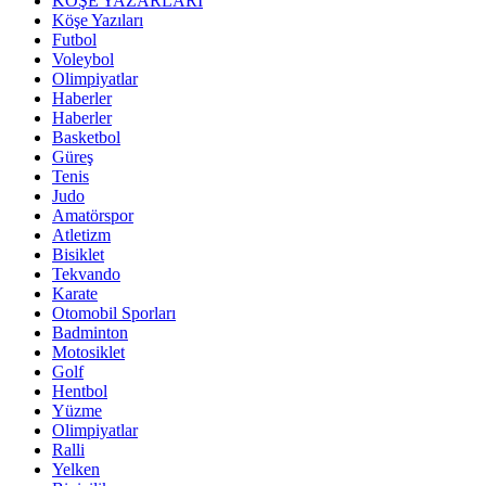
KÖŞE YAZARLARI
Köşe Yazıları
Futbol
Voleybol
Olimpiyatlar
Haberler
Haberler
Basketbol
Güreş
Tenis
Judo
Amatörspor
Atletizm
Bisiklet
Tekvando
Karate
Otomobil Sporları
Badminton
Motosiklet
Golf
Hentbol
Yüzme
Olimpiyatlar
Ralli
Yelken