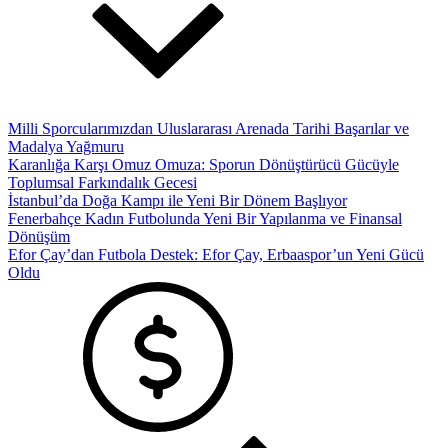
Milli Sporcularımızdan Uluslararası Arenada Tarihi Başarılar ve
Madalya Yağmuru
Karanlığa Karşı Omuz Omuza: Sporun Dönüştürücü Gücüyle
Toplumsal Farkındalık Gecesi
İstanbul’da Doğa Kampı ile Yeni Bir Dönem Başlıyor
Fenerbahçe Kadın Futbolunda Yeni Bir Yapılanma ve Finansal
Dönüşüm
Efor Çay’dan Futbola Destek: Efor Çay, Erbaaspor’un Yeni Gücü
Oldu