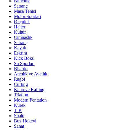
Binicilik
Satranç
Masa Tenisi
Motor Sporları
Okçuluk
Halter
Kültür
Cimnastik
Satranç
Kayak
Eskrim
Kick Boks
Su Sporları
Bilardo
Atıcılık ve Avcılık
Ragbi
Curling
Kano ve Rafting
Triatlon
Modern Pentatlon
Kürek
TJK
Sualtı
Buz Hokeyi
Sanat