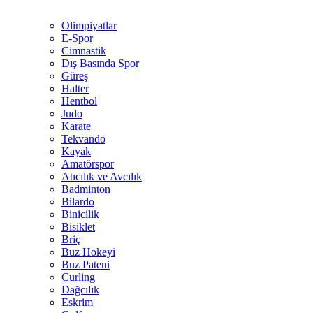
Olimpiyatlar
E-Spor
Cimnastik
Dış Basında Spor
Güreş
Halter
Hentbol
Judo
Karate
Tekvando
Kayak
Amatörspor
Atıcılık ve Avcılık
Badminton
Bilardo
Binicilik
Bisiklet
Briç
Buz Hokeyi
Buz Pateni
Curling
Dağcılık
Eskrim