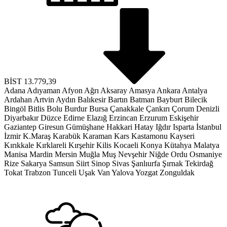
BİST
13.779,39
Adana
Adıyaman
Afyon
Ağrı
Aksaray
Amasya
Ankara
Antalya
Ardahan
Artvin
Aydın
Balıkesir
Bartın
Batman
Bayburt
Bilecik
Bingöl
Bitlis
Bolu
Burdur
Bursa
Çanakkale
Çankırı
Çorum
Denizli
Diyarbakır
Düzce
Edirne
Elazığ
Erzincan
Erzurum
Eskişehir
Gaziantep
Giresun
Gümüşhane
Hakkari
Hatay
Iğdır
Isparta
İstanbul
İzmir
K.Maraş
Karabük
Karaman
Kars
Kastamonu
Kayseri
Kırıkkale
Kırklareli
Kırşehir
Kilis
Kocaeli
Konya
Kütahya
Malatya
Manisa
Mardin
Mersin
Muğla
Muş
Nevşehir
Niğde
Ordu
Osmaniye
Rize
Sakarya
Samsun
Siirt
Sinop
Sivas
Şanlıurfa
Şırnak
Tekirdağ
Tokat
Trabzon
Tunceli
Uşak
Van
Yalova
Yozgat
Zonguldak