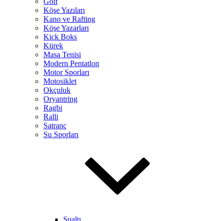
Golf
Köşe Yazıları
Kano ve Rafting
Köşe Yazarları
Kick Boks
Kürek
Masa Tenisi
Modern Pentatlon
Motor Sporları
Motosiklet
Okçuluk
Oryantring
Ragbi
Ralli
Satranç
Su Sporları
Sualtı