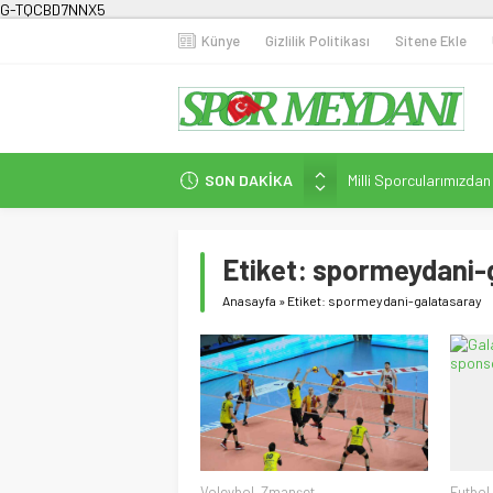
G-TQCBD7NNX5
Künye
Gizlilik Politikası
Sitene Ekle
SON DAKİKA
Milli Sporcularımızda
Karanlığa Karşı Omuz
Gecesi
Etiket:
spormeydani-
İstanbul’da Doğa Kampı
Fenerbahçe Kadın Fut
Anasayfa
»
Etiket: spormeydani-galatasaray
Efor Çay’dan Futbola 
Voleybol
,
Zmanşet
Futbol