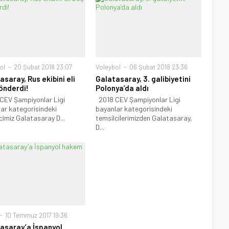
ol
20 Şubat 2018 23:07
Voleybol
06 Şubat 2018 23:36
asaray, Rus ekibini eli
Galatasaray, 3. galibiyetini
önderdi!
Polonya’da aldı
CEV Şampiyonlar Ligi
2018 CEV Şampiyonlar Ligi
ar kategorisindeki
bayanlar kategorisindeki
cimiz Galatasaray D...
temsilcilerimizden Galatasaray,
D...
10 Temmuz 2017 19:36
asaray’a İspanyol