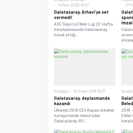
14 Mart 2020 18:07
27 O
Galatasaray, Arhavi’ye set
Galat
vermedi!
spons
imza
AXE Sigorta Efeler Ligi 22. Hafta
karşılaşmasında Galatasaray
Galata
konuk ettiği...
arasın
imzala
Voleybol
19 Aralık 2018 18:27
Voleyb
Galatasaray, deplasmanda
Galat
kazandı
Beled
Ülkemizi 2019 CEV Kupası erkekler
2018 –
kategorisinde temsil eden
Efeler 
Galatasaray; 8’li...
karşıla