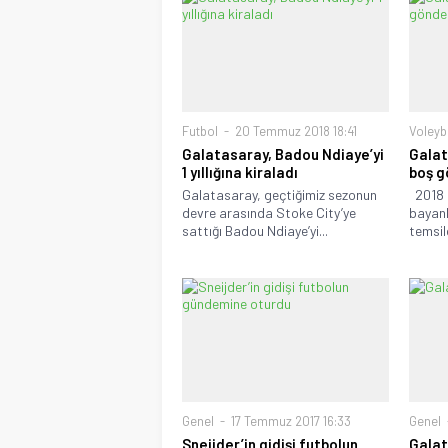
Futbol
20 Temmuz 2018 18:41
Voleyb
Galatasaray, Badou Ndiaye’yi
Galat
1 yıllığına kiraladı
boş g
Galatasaray, geçtiğimiz sezonun
2018 
devre arasında Stoke City’ye
bayanl
sattığı Badou Ndiaye’yi...
temsil
Genel
17 Temmuz 2017 16:33
Genel
Sneijder’in gidişi futbolun
Galat