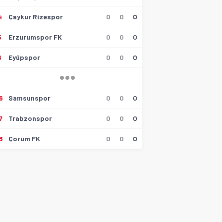
4
Çaykur Rizespor
0
0
0
5
Erzurumspor FK
0
0
0
6
Eyüpspor
0
0
0
6
Samsunspor
0
0
0
7
Trabzonspor
0
0
0
8
Çorum FK
0
0
0