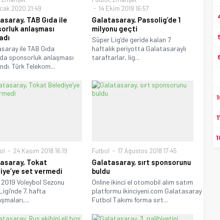
cak 2020 21:49
14 Ekim 2019 16:57
asaray, TAB Gıda ile
Galatasaray, Passolig’de 1
orluk anlaşması
milyonu geçti
ladı
Süper Lig’de geride kalan 7
saray ile TAB Gıda
haftalık periyotta Galatasaraylı
da sponsorluk anlaşması
taraftarlar, lig...
ndı. Türk Telekom...
1
1
1
ol
24 Kasım 2018 16:19
Futbol
17 Ağustos 2018 17:45
asaray, Tokat
Galatasaray, sırt sponsorunu
iye’ye set vermedi
buldu
 2019 Voleybol Sezonu
Online ikinci el otomobil alım satım
Ligi’nde 7. hafta
platformu ikinciyeni.com Galatasaray
şmaları,...
Futbol Takımı forma sırt...