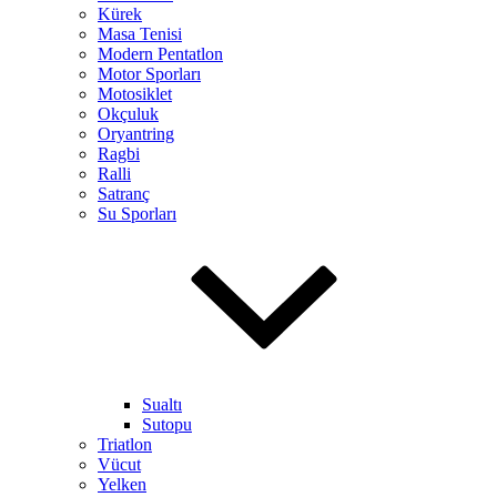
Kürek
Masa Tenisi
Modern Pentatlon
Motor Sporları
Motosiklet
Okçuluk
Oryantring
Ragbi
Ralli
Satranç
Su Sporları
Sualtı
Sutopu
Triatlon
Vücut
Yelken