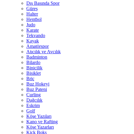
Dış Basında Spor
Güreş
Halter
Hentbol
Judo
Karate
Tekvando
Kayak
Amatörspor
Atıcılık ve Avcılık
Badminton
Bilardo
Binicilik
Bisiklet
Briç
Buz Hokeyi
Buz Pateni
Curling
Dağcılık
Eskrim
Golf
Köşe Yazıları
Kano ve Rafting
Köşe Yazarları
Kick Boks