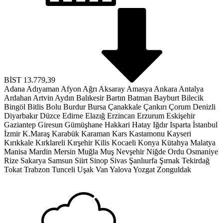
BİST
13.779,39
Adana
Adıyaman
Afyon
Ağrı
Aksaray
Amasya
Ankara
Antalya
Ardahan
Artvin
Aydın
Balıkesir
Bartın
Batman
Bayburt
Bilecik
Bingöl
Bitlis
Bolu
Burdur
Bursa
Çanakkale
Çankırı
Çorum
Denizli
Diyarbakır
Düzce
Edirne
Elazığ
Erzincan
Erzurum
Eskişehir
Gaziantep
Giresun
Gümüşhane
Hakkari
Hatay
Iğdır
Isparta
İstanbul
İzmir
K.Maraş
Karabük
Karaman
Kars
Kastamonu
Kayseri
Kırıkkale
Kırklareli
Kırşehir
Kilis
Kocaeli
Konya
Kütahya
Malatya
Manisa
Mardin
Mersin
Muğla
Muş
Nevşehir
Niğde
Ordu
Osmaniye
Rize
Sakarya
Samsun
Siirt
Sinop
Sivas
Şanlıurfa
Şırnak
Tekirdağ
Tokat
Trabzon
Tunceli
Uşak
Van
Yalova
Yozgat
Zonguldak