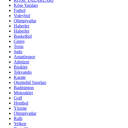
KÖŞE YAZARLARI
Köşe Yazıları
Futbol
Voleybol
Olimpiyatlar
Haberler
Haberler
Basketbol
Güreş
Tenis
Judo
Amatörspor
Atletizm
Bisiklet
Tekvando
Karate
Otomobil Sporları
Badminton
Motosiklet
Golf
Hentbol
Yüzme
Olimpiyatlar
Ralli
Yelken