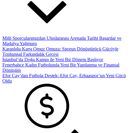
Milli Sporcularımızdan Uluslararası Arenada Tarihi Başarılar ve
Madalya Yağmuru
Karanlığa Karşı Omuz Omuza: Sporun Dönüştürücü Gücüyle
Toplumsal Farkındalık Gecesi
İstanbul’da Doğa Kampı ile Yeni Bir Dönem Başlıyor
Fenerbahçe Kadın Futbolunda Yeni Bir Yapılanma ve Finansal
Dönüşüm
Efor Çay’dan Futbola Destek: Efor Çay, Erbaaspor’un Yeni Gücü
Oldu