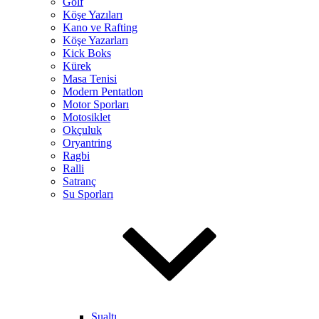
Golf
Köşe Yazıları
Kano ve Rafting
Köşe Yazarları
Kick Boks
Kürek
Masa Tenisi
Modern Pentatlon
Motor Sporları
Motosiklet
Okçuluk
Oryantring
Ragbi
Ralli
Satranç
Su Sporları
Sualtı