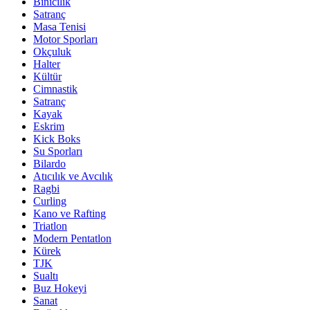
Binicilik
Satranç
Masa Tenisi
Motor Sporları
Okçuluk
Halter
Kültür
Cimnastik
Satranç
Kayak
Eskrim
Kick Boks
Su Sporları
Bilardo
Atıcılık ve Avcılık
Ragbi
Curling
Kano ve Rafting
Triatlon
Modern Pentatlon
Kürek
TJK
Sualtı
Buz Hokeyi
Sanat