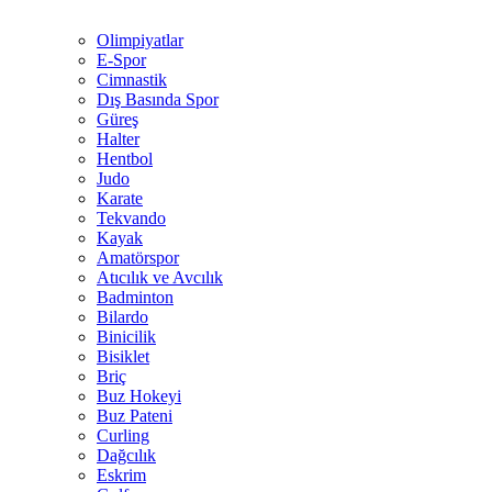
Olimpiyatlar
E-Spor
Cimnastik
Dış Basında Spor
Güreş
Halter
Hentbol
Judo
Karate
Tekvando
Kayak
Amatörspor
Atıcılık ve Avcılık
Badminton
Bilardo
Binicilik
Bisiklet
Briç
Buz Hokeyi
Buz Pateni
Curling
Dağcılık
Eskrim