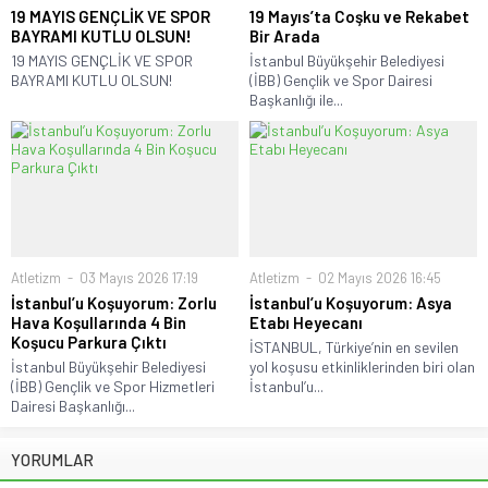
19 MAYIS GENÇLİK VE SPOR
19 Mayıs’ta Coşku ve Rekabet
BAYRAMI KUTLU OLSUN!
Bir Arada
19 MAYIS GENÇLİK VE SPOR
İstanbul Büyükşehir Belediyesi
BAYRAMI KUTLU OLSUN!
(İBB) Gençlik ve Spor Dairesi
Başkanlığı ile...
Atletizm
03 Mayıs 2026 17:19
Atletizm
02 Mayıs 2026 16:45
İstanbul’u Koşuyorum: Zorlu
İstanbul’u Koşuyorum: Asya
Hava Koşullarında 4 Bin
Etabı Heyecanı
Koşucu Parkura Çıktı
İSTANBUL, Türkiye’nin en sevilen
İstanbul Büyükşehir Belediyesi
yol koşusu etkinliklerinden biri olan
(İBB) Gençlik ve Spor Hizmetleri
İstanbul’u...
Dairesi Başkanlığı...
YORUMLAR