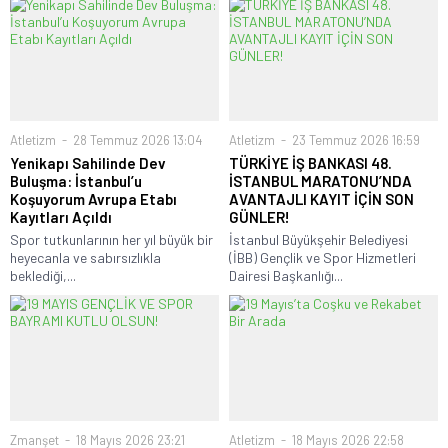
Atletizm
28 Temmuz 2026 13:04
Atletizm
23 Temmuz 2026 16:59
Yenikapı Sahilinde Dev
TÜRKİYE İŞ BANKASI 48.
Buluşma: İstanbul’u
İSTANBUL MARATONU’NDA
Koşuyorum Avrupa Etabı
AVANTAJLI KAYIT İÇİN SON
Kayıtları Açıldı
GÜNLER!
Spor tutkunlarının her yıl büyük bir
İstanbul Büyükşehir Belediyesi
heyecanla ve sabırsızlıkla
(İBB) Gençlik ve Spor Hizmetleri
beklediği,...
Dairesi Başkanlığı...
Zmanşet
18 Mayıs 2026 23:21
Atletizm
18 Mayıs 2026 22:58