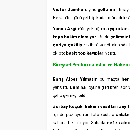
Victor Osimhen
, yine
gollerini
atmaya
Ev sahibi, gücü yettiği kadar mücadelesi
Yunus Akgün
’ün yokluğunda
yıpratan,
topa hakim olamıyor
. Bu da
çelimsiz 
geriye çekilip
rakibini kendi alanında
ekipte
basit top kayıpları
yaptı.
Bireysel Performanslar ve Hakem 
Barış Alper Yılmaz
’ın bu maçta
her
yansıttı.
Lemina
, oyuna girdikten son
galip gelmeyi bildi.
Zorbay Küçük
,
hakem vasıfları zayıf
içinde pozisyonları futbolculara
anlatm
sahada belli oluyor. Sahada
nefes alm