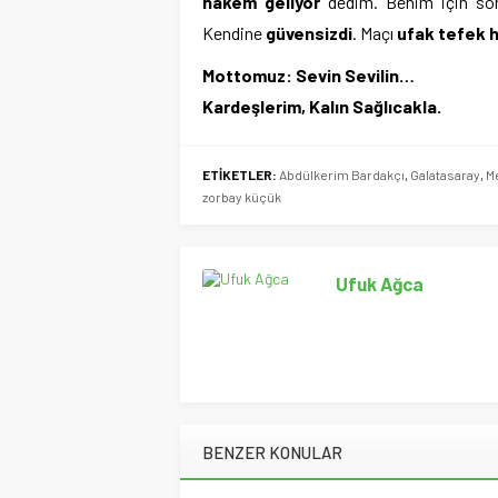
hakem geliyor
dedim. Benim için so
Kendine
güvensizdi
. Maçı
ufak tefek h
Mottomuz:
Sevin Sevilin…
Kardeşlerim, Kalın Sağlıcakla.
ETİKETLER:
Abdülkerim Bardakçı
,
Galatasaray
,
Me
zorbay küçük
Ufuk Ağca
BENZER KONULAR