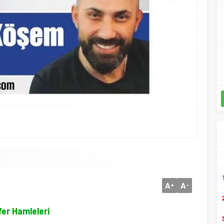
A
A
+
-
fer Hamleleri