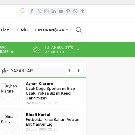
TİZM
TENİS
TÜM BRANŞLAR
İSTANBUL
31°C
URO
5,1881
AZ BULUTLU
LTIN
.660,55
YAZARLAR
Ayhan Kısrure
Uzak Doğu Sporları mı Bize
İST
3.779,39
Uzak, Yoksa Biz mi Kendi
Tarihimize?
24 Ocak 2026 20:03
OLAR
7,7111
Binali Kartal
Futbolda İkinci Bahar: Vetran
Elit Master Lig
23 Eylül 2025 22:28
Can Batumlu