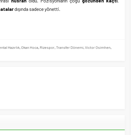
nrası
hüsran
oldu. Pozisyonların çoğu
gözünden kaçtı
.
atalar
dışında sadece yönetti.
ntal Hazırlık
,
Okan Hoca
,
Rizespor
,
Transfer Dönemi
,
Victor Osimhen
,