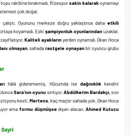
r topu rakibine bırakmadı. Rizespor
sakin kalarak
oynamayı
stemesi çok doğal.
çalıştı. Oyununu merkeze doğru yaklaştırsa daha
etkili
ortaya koyamadı. Eski
şampiyonluk oyunlarından
uzaklar.
zayıflatıyor.
Kaliteli ayakların
yerden oynamalı. Okan Hoca
lanı olmayan
, sahada
rastgele oynayan
bir oyuncu grubu
er
arı
hâlâ giderememiş. Hücumda ise
dağınıklık
kendini
 olunca
Sara’nın oyunu
sırıtıyor.
Abdülkerim Bardakçı
, son
ozisyonu kesti.
Mertens
, kaç maçtır sahada yok. Okan Hoca
yuyor ama
formu düşmüşse
dışarı alacan.
Ahmed Kutucu
 Seyri