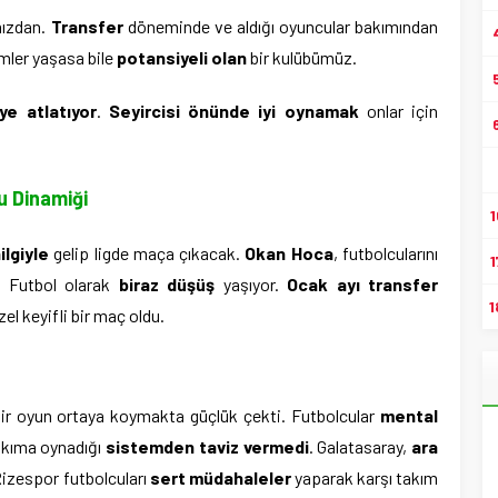
ımızdan.
Transfer
döneminde ve aldığı oyuncular bakımından
nemler yaşasa bile
potansiyeli olan
bir kulübümüz.
ye atlatıyor
.
Seyircisi önünde iyi oynamak
onlar için
u Dinamiği
1
ilgiyle
gelip ligde maça çıkacak.
Okan Hoca
, futbolcularını
1
 Futbol olarak
biraz düşüş
yaşıyor.
Ocak ayı transfer
1
zel keyifli bir maç oldu.
ir oyun ortaya koymakta güçlük çekti. Futbolcular
mental
takıma oynadığı
sistemden taviz vermedi
. Galatasaray,
ara
 Rizespor futbolcuları
sert müdahaleler
yaparak karşı takım