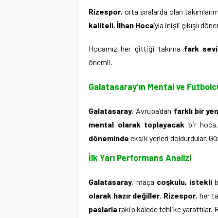
Rizespor
, orta sıralarda olan takımlar
kaliteli
.
İlhan Hoca
‘yla inişli çıkışlı dö
Hocamız her gittiği takıma
fark sevi
önemli.
Galatasaray’ın Mental ve Futbolc
Galatasaray
, Avrupa’dan
farklı bir yen
mental olarak toplayacak
bir hoca.
döneminde
eksik yerleri doldurdular. Gü
İlk Yarı Performans Analizi
Galatasaray
, maça
coşkulu, istekli
b
olarak hazır değiller
.
Rizespor
, her 
paslarla
rakip kalede tehlike yarattılar.