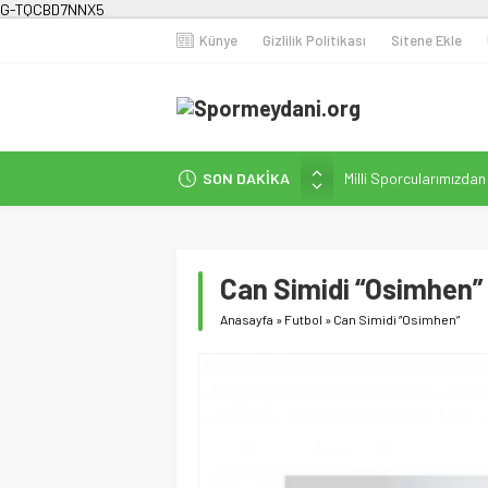
G-TQCBD7NNX5
Künye
Gizlilik Politikası
Sitene Ekle
Milli Sporcularımızda
SON DAKİKA
Karanlığa Karşı Omuz
Gecesi
İstanbul’da Doğa Kampı
Can Simidi “Osimhen”
Fenerbahçe Kadın Fut
Efor Çay’dan Futbola 
Anasayfa
»
Futbol
»
Can Simidi “Osimhen”