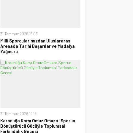
Tayyar Sümen
Sultanlar Sizlerle Gurur
Duyuyoruz!
28 Temmuz 2026 15:15
31 Temmuz 2026 15:05
Ufuk Ağca
Milli Sporcularımızdan Uluslararası
“Şampiyon” Galatasaray
Arenada Tarihi Başarılar ve Madalya
09 Mayıs 2026 23:05
Yağmuru
31 Temmuz 2026 14:15
Karanlığa Karşı Omuz Omuza: Sporun
Dönüştürücü Gücüyle Toplumsal
Farkındalık Gecesi