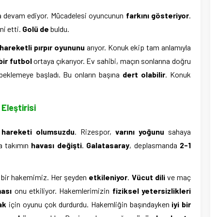
 devam ediyor. Mücadelesi oyuncunun
farkını gösteriyor
.
ni etti.
Golü de
buldu.
 hareketli pırpır oyununu
arıyor. Konuk ekip tam anlamıyla
bir futbol
ortaya çıkarıyor. Ev sahibi, maçın sonlarına doğru
 beklemeye başladı. Bu onların başına
dert olabilir
. Konuk
Eleştirisi
 hareketi olumsuzdu
. Rizespor,
varını yoğunu
sahaya
ra takımın
havası değişti
.
Galatasaray
, deplasmanda
2-1
bir hakemimiz. Her şeyden
etkileniyor
.
Vücut dili
ve maç
ası
onu etkiliyor. Hakemlerimizin
fiziksel yetersizlikleri
ak
için oyunu çok durdurdu. Hakemliğin başındayken
iyi bir