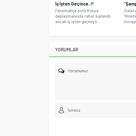
İş İşten Geçince..!!
“Şamp
Fenerbahçe zorlu Konya
Galata
deplasmanında rahat kazandı,
Yöneti
ancak iş işten geçmişti....
hocayı 
YORUMLAR