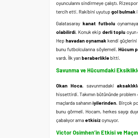
oyuncularını sindirmeye çalıştı. Rizespo
tercih etti. Rakibini uyutup
gol bulmak
i
Galatasaray
kanat futbolu
oynamaya 
olabilirdi
. Konuk ekip
derli toplu
oyun 
Hep
havadan oynamak
kendi güçlerini 
bunu futbolcularına söylemeli.
Hücum p
vardı. İlk yarı
beraberlikle
bitti.
Savunma ve Hücumdaki Eksiklikl
Okan Hoca
, savunmadaki
aksaklıkl
hissettirdi. Takımın bütününde problem
maçlarda sahanın
iyilerinden
. Birçok p
bunu görmeli. Hocam, herkes saygı du
çabalıyor ama
etkisiz
oynuyor.
Victor Osimhen’in Etkisi ve Maçın