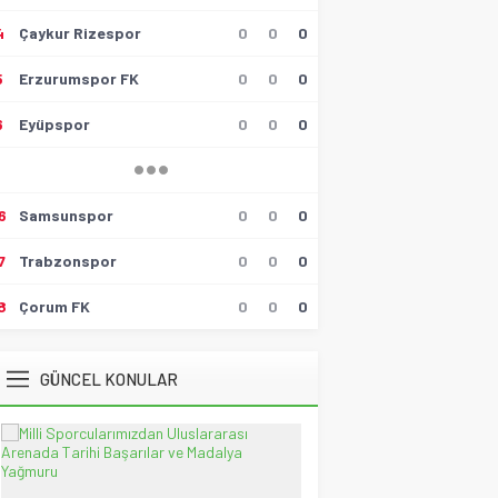
Hüseyin Tokmak
Gollü Beraberlik..!!
4
Çaykur Rizespor
0
0
0
17 Mayıs 2026 23:00
5
Erzurumspor FK
0
0
0
Muzaffer Batumlu
4 Büyüklerin Bu Hafta Maçlarını
6
Eyüpspor
0
0
0
Yönetecek Hakemler Belli
Oldu!
19 Ağustos 2021 21:05
Savaş Özalp
6
Samsunspor
0
0
0
UEFA Son 16 Turu’nda
NoFenerbahçe! YesTtingham
7
Trabzonspor
0
0
0
Forest!
20 Şubat 2026 23:45
8
Çorum FK
0
0
0
Selçuk Tuna
Atatürk’ün Kızları
28 Temmuz 2026 12:40
GÜNCEL KONULAR
Spor Meydanı
100. Gazi Koşusu’nda zafere
uzanan Bay Nalçakan oldu
30 Haziran 2026 17:09