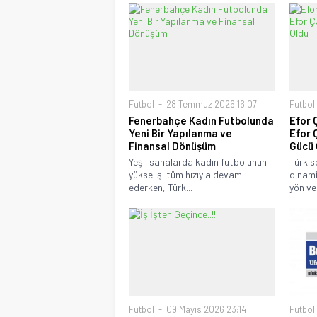
Futbol
28 Temmuz 2026 16:07
Futbol
Fenerbahçe Kadın Futbolunda
Efor 
Yeni Bir Yapılanma ve
Efor 
Finansal Dönüşüm
Gücü 
Yeşil sahalarda kadın futbolunun
Türk s
yükselişi tüm hızıyla devam
dinami
ederken, Türk...
yön ver
Futbol
09 Mayıs 2026 23:14
Futbol