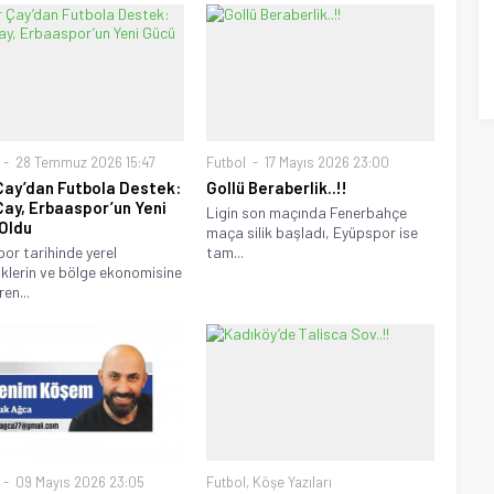
28 Temmuz 2026 15:47
Futbol
17 Mayıs 2026 23:00
Çay’dan Futbola Destek:
Gollü Beraberlik..!!
Çay, Erbaaspor’un Yeni
Ligin son maçında Fenerbahçe
Oldu
maça silik başladı, Eyüpspor ise
por tarihinde yerel
tam...
klerin ve bölge ekonomisine
en...
09 Mayıs 2026 23:05
Futbol
,
Köşe Yazıları