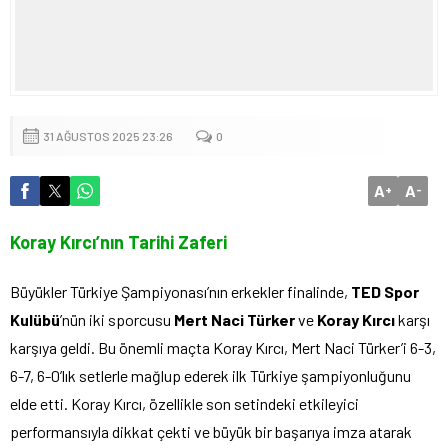
31 AĞUSTOS 2025 23:26
0
A
A
+
-
Koray Kırcı’nın Tarihi Zaferi
Büyükler Türkiye Şampiyonası’nın erkekler finalinde,
TED Spor
Kulübü
’nün iki sporcusu
Mert Naci Türker
ve
Koray Kırcı
karşı
karşıya geldi. Bu önemli maçta Koray Kırcı, Mert Naci Türker’i 6-3,
6-7, 6-0’lık setlerle mağlup ederek ilk Türkiye şampiyonluğunu
elde etti. Koray Kırcı, özellikle son setindeki etkileyici
performansıyla dikkat çekti ve büyük bir başarıya imza atarak