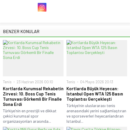
BENZER KONULAR
Tenis
23 Haziran 2026 00:10
Tenis
04 Mayıs 2026 20:13
Kortlarda Kurumsal Rekabetin
Kortlarda Büyük Heyecan:
Zirvesi: 10. Boss Cup Tenis
İstanbul Open WTA 125 Basın
Turnuvası Görkemli Bir Finalle
Toplantısı Gerçekleşti
Sona Erdi
Türkiye’nin uluslararası tenis
Türkiye’nin en prestijli ve dikkat
arenasındaki yerini sağlamlaştıran
çekici kurumsal spor
ve sporseverleri heyecanlandıran
organizasyonları arasında...
Istanbul...