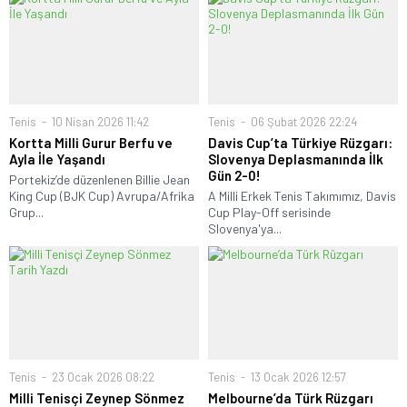
Tenis
10 Nisan 2026 11:42
Tenis
06 Şubat 2026 22:24
Kortta Milli Gurur Berfu ve
Davis Cup’ta Türkiye Rüzgarı:
Ayla İle Yaşandı
Slovenya Deplasmanında İlk
Gün 2-0!
Portekiz’de düzenlenen Billie Jean
King Cup (BJK Cup) Avrupa/Afrika
A Milli Erkek Tenis Takımımız, Davis
Grup...
Cup Play-Off serisinde
Slovenya'ya...
Tenis
23 Ocak 2026 08:22
Tenis
13 Ocak 2026 12:57
Milli Tenisçi Zeynep Sönmez
Melbourne’da Türk Rüzgarı