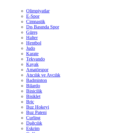
Olimpiyatlar
E-Spor
Cimnastik
Dış Basında Spor
Güreş
Halter
Hentbol
Judo
Karate
Tekvando
Kayak
Amatörspor
Atıcılık ve Avcılık
Badminton
Bilardo
Binicilik
Bisiklet
Briç
Buz Hokeyi
Buz Pateni
Curling
Dağcılık
Eskrim