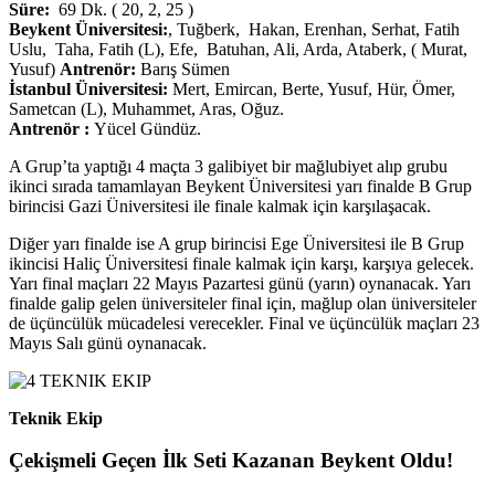
Süre:
69 Dk. ( 20, 2, 25 )
Beykent Üniversitesi:
, Tuğberk, Hakan, Erenhan, Serhat, Fatih
Uslu, Taha, Fatih (L), Efe, Batuhan, Ali, Arda, Ataberk, ( Murat,
Yusuf)
Antrenör:
Barış Sümen
İstanbul Üniversitesi:
Mert, Emircan, Berte, Yusuf, Hür, Ömer,
Sametcan (L), Muhammet, Aras, Oğuz.
Antrenör :
Yücel Gündüz.
A Grup’ta yaptığı 4 maçta 3 galibiyet bir mağlubiyet alıp grubu
ikinci sırada tamamlayan Beykent Üniversitesi yarı finalde B Grup
birincisi Gazi Üniversitesi ile finale kalmak için karşılaşacak.
Diğer yarı finalde ise A grup birincisi Ege Üniversitesi ile B Grup
ikincisi Haliç Üniversitesi finale kalmak için karşı, karşıya gelecek.
Yarı final maçları 22 Mayıs Pazartesi günü (yarın) oynanacak. Yarı
finalde galip gelen üniversiteler final için, mağlup olan üniversiteler
de üçüncülük mücadelesi verecekler. Final ve üçüncülük maçları 23
Mayıs Salı günü oynanacak.
Teknik Ekip
Çekişmeli Geçen İlk Seti Kazanan Beykent Oldu!