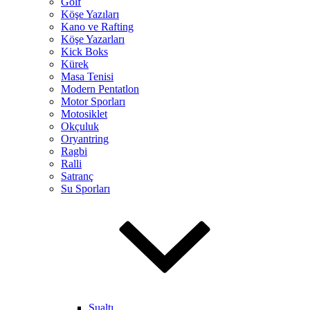
Golf
Köşe Yazıları
Kano ve Rafting
Köşe Yazarları
Kick Boks
Kürek
Masa Tenisi
Modern Pentatlon
Motor Sporları
Motosiklet
Okçuluk
Oryantring
Ragbi
Ralli
Satranç
Su Sporları
Sualtı