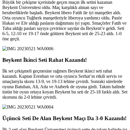
Büyük bir çekişme içerisinde geçen maçın ilk setini kazanan
Beykent Üniversitesi oldu. Maç karşılıklı alınan sayı ve
beraberliklerle başladı. Beykent libero Fatih ile iyi manşetler aldı.
Orta oyuncu Tuğberk manşetleriyle liberoya yardımcı oldu. Pasör
Hakan ve Efe aldığı pasların dağıtımını iyi yaptı. Smaçörler Fatih ve
Taha aldığı pasları sayıya çevirince sayılar da Beykent’e geldi. Seti
6-5, 12-10 ve 19-17 önde götüren Beykent seti de 25-23 aldı. 1-0
öne geçti.
Beykent İkinci Seti Rahat Kazandı!
İlk set çekişmeli geçmesine rağmen Beykent ikinci seti rahat
kazandı. Kaptan Erenhan ve orta oyuncu Serhat’ın etkili servis ve
smaçlarıyla skoru 13-9, ve 19-13 lehine çevirdi. Sonraki sürelerde
oyuna Batuhan, Ali, Ada ve Ataberk de oyuna girdi. Takım halinde
üstün bir oyun ortaya koyan Beykent bu seti de 25-18 farklı aldı. Set
skorunu da 2-0 lehine çevirdi.
Üçüncü Seti De Alan Beykent Maçı Da 3-0 Kazandı!
İlk 2 seti alan Beykent Üniversitesi üçüncü sette de takım halinde iyi