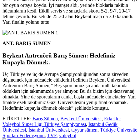
bir oyun ortaya koydu. İyi manşet aldı, yerinde bloklarla rakibin
hücumlarını kesti. Etkili servis ve smaçlarla skoru 5-2, 9-7, 20-17
lehine çevirdi. Bu seti de 25-20 alan Beykent maçı da 3-0 kazandı.
Yarı finalin yolunu tuttu.
ANT. BARIŞ SÜMEN
Beykent Antrenörü Barış Sümen: Hedefimiz
Kupayla Dönmek.
Üç Türkiye ve üç de Avrupa Şampiyonluğundan sonra zirveden
düşmemek için mücadele ettiklerini belirten Beykent Üniversitesi
Antrenörü Barış Sümen,” Beş sporcumuz şu anda milli takımda
oldukları için takımımızda yer almıyor. Bu da bizim için dezavantaj
olmakta. Yine de sporcularım canla, başla mücadele etmekteler. Yarı
finalde ezeli rakibimiz Gazi Üniversitesini yenip final oynamak.
Hedefimiz kupayla dönmek olacak” şeklinde konuştu.
ETİKETLER:
Barış Sümen
,
Beykent Üniversitesi
,
Erkekler
Voleybol Süper Ligi Türkiye Şampiyonası
,
İstanbul Gedik
Üniversitesi
,
İstanbul Üniversitesi
,
tayyar sümen
,
Türkiye Üniversite
Sporları Federasyonu
,
TVF
,
voleybol