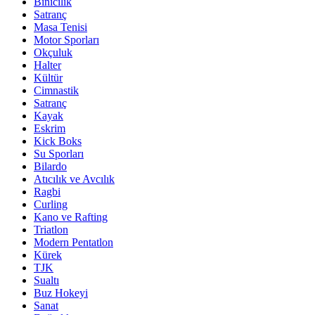
Binicilik
Satranç
Masa Tenisi
Motor Sporları
Okçuluk
Halter
Kültür
Cimnastik
Satranç
Kayak
Eskrim
Kick Boks
Su Sporları
Bilardo
Atıcılık ve Avcılık
Ragbi
Curling
Kano ve Rafting
Triatlon
Modern Pentatlon
Kürek
TJK
Sualtı
Buz Hokeyi
Sanat