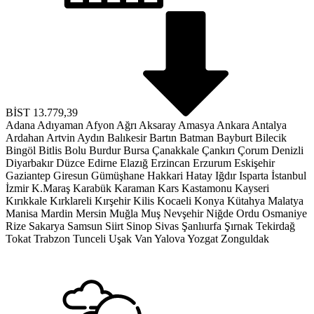
BİST
13.779,39
Adana
Adıyaman
Afyon
Ağrı
Aksaray
Amasya
Ankara
Antalya
Ardahan
Artvin
Aydın
Balıkesir
Bartın
Batman
Bayburt
Bilecik
Bingöl
Bitlis
Bolu
Burdur
Bursa
Çanakkale
Çankırı
Çorum
Denizli
Diyarbakır
Düzce
Edirne
Elazığ
Erzincan
Erzurum
Eskişehir
Gaziantep
Giresun
Gümüşhane
Hakkari
Hatay
Iğdır
Isparta
İstanbul
İzmir
K.Maraş
Karabük
Karaman
Kars
Kastamonu
Kayseri
Kırıkkale
Kırklareli
Kırşehir
Kilis
Kocaeli
Konya
Kütahya
Malatya
Manisa
Mardin
Mersin
Muğla
Muş
Nevşehir
Niğde
Ordu
Osmaniye
Rize
Sakarya
Samsun
Siirt
Sinop
Sivas
Şanlıurfa
Şırnak
Tekirdağ
Tokat
Trabzon
Tunceli
Uşak
Van
Yalova
Yozgat
Zonguldak