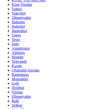
KÖŞE YAZARLARI
Köşe Yazıları
Futbol
Voleybol
Olimpiyatlar
Haberler
Haberler
Basketbol
Güreş
Tenis
Judo
Amatörspor
Atletizm
Bisiklet
Tekvando
Karate
Otomobil Sporları
Badminton
Motosiklet
Golf
Hentbol
Yüzme
Olimpiyatlar
Ralli
Yelken