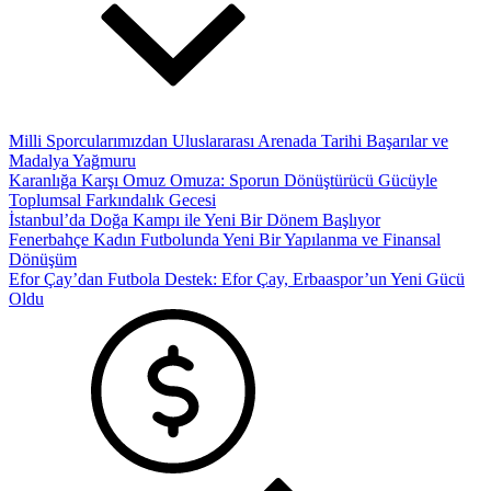
Milli Sporcularımızdan Uluslararası Arenada Tarihi Başarılar ve
Madalya Yağmuru
Karanlığa Karşı Omuz Omuza: Sporun Dönüştürücü Gücüyle
Toplumsal Farkındalık Gecesi
İstanbul’da Doğa Kampı ile Yeni Bir Dönem Başlıyor
Fenerbahçe Kadın Futbolunda Yeni Bir Yapılanma ve Finansal
Dönüşüm
Efor Çay’dan Futbola Destek: Efor Çay, Erbaaspor’un Yeni Gücü
Oldu