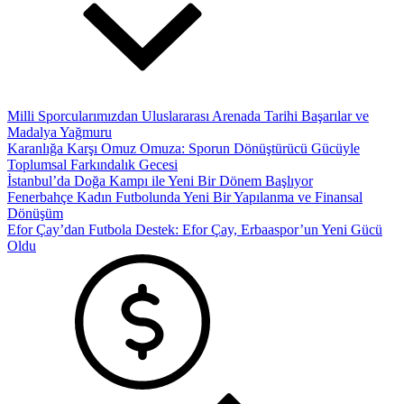
Milli Sporcularımızdan Uluslararası Arenada Tarihi Başarılar ve
Madalya Yağmuru
Karanlığa Karşı Omuz Omuza: Sporun Dönüştürücü Gücüyle
Toplumsal Farkındalık Gecesi
İstanbul’da Doğa Kampı ile Yeni Bir Dönem Başlıyor
Fenerbahçe Kadın Futbolunda Yeni Bir Yapılanma ve Finansal
Dönüşüm
Efor Çay’dan Futbola Destek: Efor Çay, Erbaaspor’un Yeni Gücü
Oldu