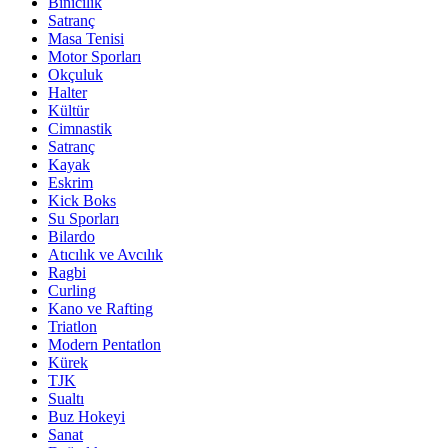
Binicilik
Satranç
Masa Tenisi
Motor Sporları
Okçuluk
Halter
Kültür
Cimnastik
Satranç
Kayak
Eskrim
Kick Boks
Su Sporları
Bilardo
Atıcılık ve Avcılık
Ragbi
Curling
Kano ve Rafting
Triatlon
Modern Pentatlon
Kürek
TJK
Sualtı
Buz Hokeyi
Sanat