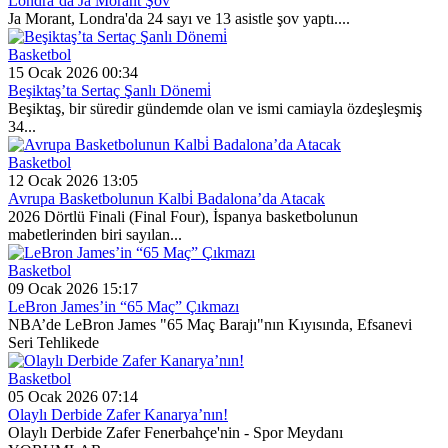
Londra’da Ja Morant Şov
Ja Morant, Londra'da 24 sayı ve 13 asistle şov yaptı....
Basketbol
15 Ocak 2026 00:34
Beşiktaş’ta Sertaç Şanlı Dönemi̇
Beşiktaş, bir süredir gündemde olan ve ismi camiayla özdeşleşmiş
34...
Basketbol
12 Ocak 2026 13:05
Avrupa Basketbolunun Kalbi̇ Badalona’da Atacak
2026 Dörtlü Finali (Final Four), İspanya basketbolunun
mabetlerinden biri sayılan...
Basketbol
09 Ocak 2026 15:17
LeBron James’in “65 Maç” Çıkmazı
NBA’de LeBron James "65 Maç Barajı"nın Kıyısında, Efsanevi
Seri Tehlikede
Basketbol
05 Ocak 2026 07:14
Olaylı Derbide Zafer Kanarya’nın!
Olaylı Derbide Zafer Fenerbahçe'nin - Spor Meydanı