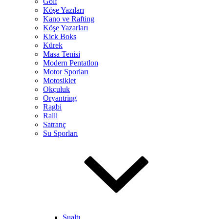
Golf
Köşe Yazıları
Kano ve Rafting
Köşe Yazarları
Kick Boks
Kürek
Masa Tenisi
Modern Pentatlon
Motor Sporları
Motosiklet
Okçuluk
Oryantring
Ragbi
Ralli
Satranç
Su Sporları
Sualtı