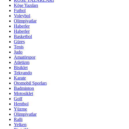
KÖŞE YAZARLARI
Köşe Yazıları
Futbol
Voleybol
Olimpiyatlar
Haberler
Haberler
Basketbol
Güreş
Tenis
Judo
Amatörspor
Atletizm
Bisiklet
Tekvando
Karate
Otomobil Sporları
Badminton
Motosiklet
Golf
Hentbol
Yüzme
Olimpiyatlar
Ralli
Yelken