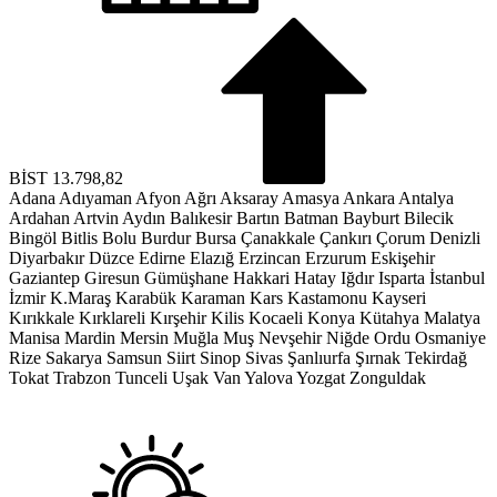
BİST
13.798,82
Adana
Adıyaman
Afyon
Ağrı
Aksaray
Amasya
Ankara
Antalya
Ardahan
Artvin
Aydın
Balıkesir
Bartın
Batman
Bayburt
Bilecik
Bingöl
Bitlis
Bolu
Burdur
Bursa
Çanakkale
Çankırı
Çorum
Denizli
Diyarbakır
Düzce
Edirne
Elazığ
Erzincan
Erzurum
Eskişehir
Gaziantep
Giresun
Gümüşhane
Hakkari
Hatay
Iğdır
Isparta
İstanbul
İzmir
K.Maraş
Karabük
Karaman
Kars
Kastamonu
Kayseri
Kırıkkale
Kırklareli
Kırşehir
Kilis
Kocaeli
Konya
Kütahya
Malatya
Manisa
Mardin
Mersin
Muğla
Muş
Nevşehir
Niğde
Ordu
Osmaniye
Rize
Sakarya
Samsun
Siirt
Sinop
Sivas
Şanlıurfa
Şırnak
Tekirdağ
Tokat
Trabzon
Tunceli
Uşak
Van
Yalova
Yozgat
Zonguldak