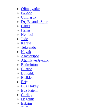
Olimpiyatlar
E-Spor
Cimnastik
Dış Basında Spor
Güreş
Halter
Hentbol
Judo
Karate
Tekvando
Kayak
Amatörspor
Atıcılık ve Avcılık
Badminton
Bilardo
Binicilik
Bisiklet
Briç
Buz Hokeyi
Buz Pateni
Curling
Dağcılık
Eskrim