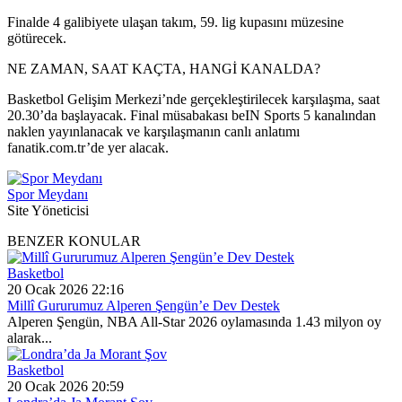
Finalde 4 galibiyete ulaşan takım, 59. lig kupasını müzesine
götürecek.
NE ZAMAN, SAAT KAÇTA, HANGİ KANALDA?
Basketbol Gelişim Merkezi’nde gerçekleştirilecek karşılaşma, saat
20.30’da başlayacak. Final müsabakası beIN Sports 5 kanalından
naklen yayınlanacak ve karşılaşmanın canlı anlatımı
fanatik.com.tr’de yer alacak.
Spor Meydanı
Site Yöneticisi
BENZER KONULAR
Basketbol
20 Ocak 2026 22:16
Millî Gururumuz Alperen Şengün’e Dev Destek
Alperen Şengün, NBA All-Star 2026 oylamasında 1.43 milyon oy
alarak...
Basketbol
20 Ocak 2026 20:59