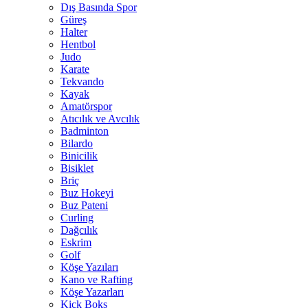
Dış Basında Spor
Güreş
Halter
Hentbol
Judo
Karate
Tekvando
Kayak
Amatörspor
Atıcılık ve Avcılık
Badminton
Bilardo
Binicilik
Bisiklet
Briç
Buz Hokeyi
Buz Pateni
Curling
Dağcılık
Eskrim
Golf
Köşe Yazıları
Kano ve Rafting
Köşe Yazarları
Kick Boks