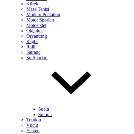
Kürek
Masa Tenisi
Modern Pentatlon
Motor Sporları
Motosiklet
Okçuluk
Oryantring
Ragbi
Ralli
Satranç
Su Sporları
Sualtı
Sutopu
Triatlon
Vücut
Yelken