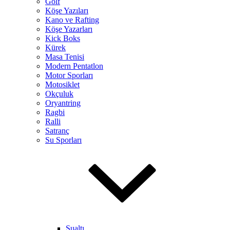
Golf
Köşe Yazıları
Kano ve Rafting
Köşe Yazarları
Kick Boks
Kürek
Masa Tenisi
Modern Pentatlon
Motor Sporları
Motosiklet
Okçuluk
Oryantring
Ragbi
Ralli
Satranç
Su Sporları
Sualtı