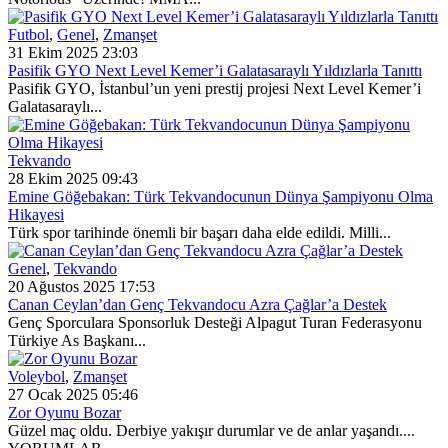
Futbol
,
Genel
,
Zmanşet
31 Ekim 2025 23:03
Pasifik GYO Next Level Kemer’i Galatasaraylı Yıldızlarla Tanıttı
Pasifik GYO, İstanbul’un yeni prestij projesi Next Level Kemer’i
Galatasaraylı...
Tekvando
28 Ekim 2025 09:43
Emine Göğebakan: Türk Tekvandocunun Dünya Şampiyonu Olma
Hikayesi
Türk spor tarihinde önemli bir başarı daha elde edildi. Milli...
Genel
,
Tekvando
20 Ağustos 2025 17:53
Canan Ceylan’dan Genç Tekvandocu Azra Çağlar’a Destek
Genç Sporculara Sponsorluk Desteği Alpagut Turan Federasyonu
Türkiye As Başkanı...
Voleybol
,
Zmanşet
27 Ocak 2025 05:46
Zor Oyunu Bozar
Güzel maç oldu. Derbiye yakışır durumlar ve de anlar yaşandı....