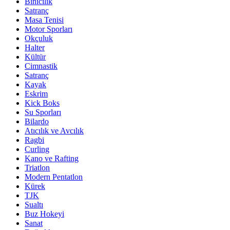
Binicilik
Satranç
Masa Tenisi
Motor Sporları
Okçuluk
Halter
Kültür
Cimnastik
Satranç
Kayak
Eskrim
Kick Boks
Su Sporları
Bilardo
Atıcılık ve Avcılık
Ragbi
Curling
Kano ve Rafting
Triatlon
Modern Pentatlon
Kürek
TJK
Sualtı
Buz Hokeyi
Sanat