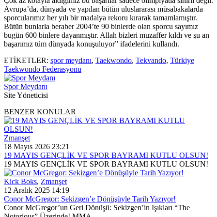
Çok az kotayla aldığımız bu başarılar sadece olimpiyatla sınırlı değil.
Avrupa’da, dünyada ve yapılan bütün uluslararası müsabakalarda
sporcularımız her yılı bir madalya rekoru kırarak tamamlamıştır.
Bütün bunlarla beraber 2004’te 90 binlerde olan sporcu sayımız
bugün 600 binlere dayanmıştır. Allah bizleri muzaffer kıldı ve şu an
başarımız tüm dünyada konuşuluyor” ifadelerini kullandı.
ETİKETLER:
spor meydanı
,
Taekwondo
,
Tekvando
,
Türkiye
Taekwondo Federasyonu
Spor Meydanı
Site Yöneticisi
BENZER KONULAR
Zmanşet
18 Mayıs 2026 23:21
19 MAYIS GENÇLİK VE SPOR BAYRAMI KUTLU OLSUN!
19 MAYIS GENÇLİK VE SPOR BAYRAMI KUTLU OLSUN!
Kick Boks
,
Zmanşet
12 Aralık 2025 14:19
Conor McGregor: Sekizgen’e Dönüşüyle Tarih Yazıyor!
Conor McGregor’un Geri Dönüşü: Sekizgen’in Işıkları “The
Notorious” Üzerinde! MMA...