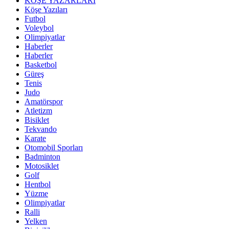
KÖŞE YAZARLARI
Köşe Yazıları
Futbol
Voleybol
Olimpiyatlar
Haberler
Haberler
Basketbol
Güreş
Tenis
Judo
Amatörspor
Atletizm
Bisiklet
Tekvando
Karate
Otomobil Sporları
Badminton
Motosiklet
Golf
Hentbol
Yüzme
Olimpiyatlar
Ralli
Yelken