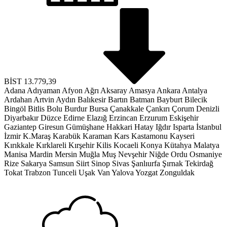
BİST
13.779,39
Adana
Adıyaman
Afyon
Ağrı
Aksaray
Amasya
Ankara
Antalya
Ardahan
Artvin
Aydın
Balıkesir
Bartın
Batman
Bayburt
Bilecik
Bingöl
Bitlis
Bolu
Burdur
Bursa
Çanakkale
Çankırı
Çorum
Denizli
Diyarbakır
Düzce
Edirne
Elazığ
Erzincan
Erzurum
Eskişehir
Gaziantep
Giresun
Gümüşhane
Hakkari
Hatay
Iğdır
Isparta
İstanbul
İzmir
K.Maraş
Karabük
Karaman
Kars
Kastamonu
Kayseri
Kırıkkale
Kırklareli
Kırşehir
Kilis
Kocaeli
Konya
Kütahya
Malatya
Manisa
Mardin
Mersin
Muğla
Muş
Nevşehir
Niğde
Ordu
Osmaniye
Rize
Sakarya
Samsun
Siirt
Sinop
Sivas
Şanlıurfa
Şırnak
Tekirdağ
Tokat
Trabzon
Tunceli
Uşak
Van
Yalova
Yozgat
Zonguldak