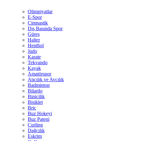
Olimpiyatlar
E-Spor
Cimnastik
Dış Basında Spor
Güreş
Halter
Hentbol
Judo
Karate
Tekvando
Kayak
Amatörspor
Atıcılık ve Avcılık
Badminton
Bilardo
Binicilik
Bisiklet
Briç
Buz Hokeyi
Buz Pateni
Curling
Dağcılık
Eskrim