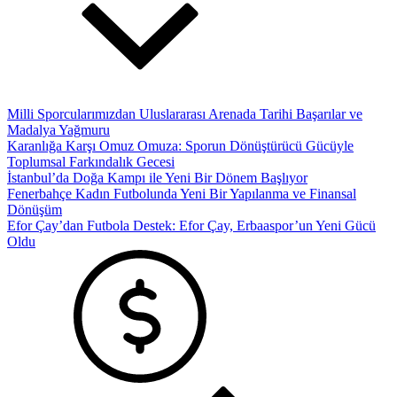
Milli Sporcularımızdan Uluslararası Arenada Tarihi Başarılar ve
Madalya Yağmuru
Karanlığa Karşı Omuz Omuza: Sporun Dönüştürücü Gücüyle
Toplumsal Farkındalık Gecesi
İstanbul’da Doğa Kampı ile Yeni Bir Dönem Başlıyor
Fenerbahçe Kadın Futbolunda Yeni Bir Yapılanma ve Finansal
Dönüşüm
Efor Çay’dan Futbola Destek: Efor Çay, Erbaaspor’un Yeni Gücü
Oldu