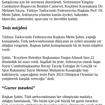
Şampiyona için bir seremoni düzenlendi. Seremoniye Yargıtay
Cumhuriyet Başsavcısı İbrahim Cansever, Keçiören Kaymakamı Dr.
Mehmet Akçay, Türkiye Taekwondo Federasyonu Başkanı Prof. Dr.
Metin Şahin, federasyon yönetim kurulu üyeleri, hakemler,
idareciler, antrenörler, sporcular ve davetliler katıldı.
Tesis müjdesi
Türkiye Taekwondo Federasyonu Başkanı Metin Şahin, yaptığı
konuşmada, Türk taekwondosunun dünyanın en iyileri arasında yer
aldığını vurguladı. Başkan Şahin konuşmasında bir de tesim müjdesi
verdi.
Şahin, “Keçiören Belediye Başkanımız Turgut Altınok bize 22
dönümlük bir arazi verdi. İnşallah bu jeste, federasyon olarak başta
Sayın Cumhurbaşkanımız Recep Tayyip Erdoğan ile Gençlik ve
Spor Bakanımız Sayın Mehmet Muharrem Kasapoğlu’nun
katkılarıyla, yapacağımız tesisi Paris 2024 Olimpiyat Oyunları’na
yetiştirerek karşılık vereceğiz” dedi.
“Gurur meselesi”
Başkan Şahin, Türk taekwondosuun her olimpiyatta madalya
aldığını hatırlatarak, “Bu bizim için çok büyük bir gurur meselesi.