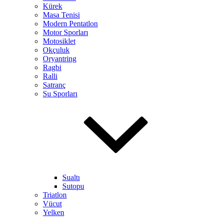
Kürek
Masa Tenisi
Modern Pentatlon
Motor Sporları
Motosiklet
Okçuluk
Oryantring
Ragbi
Ralli
Satranç
Su Sporları
Sualtı
Sutopu
Triatlon
Vücut
Yelken