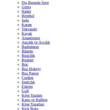
Dış Basında Spor
Güreş
Halter
Hentbol
Judo
Karate
Tekvando
Kayak
Amatörspor
Atıcılık ve Avcılık
Badminton
Bilardo
Binicilik
Bisiklet
Briç
Buz Hokeyi
Buz Pateni
Curling
Dağcılık
Eskrim
Golf
Köşe Yazıları
Kano ve Rafting
Köşe Yazarları
Kick Boks