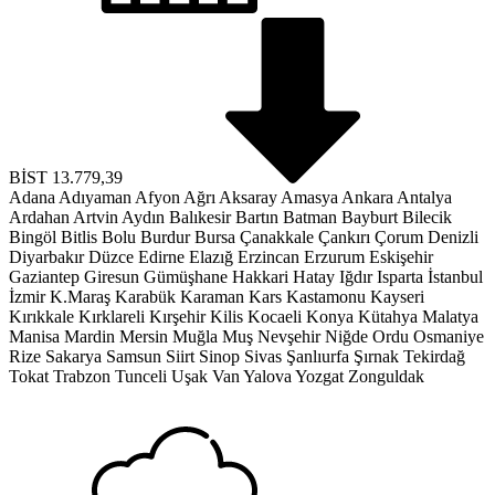
BİST
13.779,39
Adana
Adıyaman
Afyon
Ağrı
Aksaray
Amasya
Ankara
Antalya
Ardahan
Artvin
Aydın
Balıkesir
Bartın
Batman
Bayburt
Bilecik
Bingöl
Bitlis
Bolu
Burdur
Bursa
Çanakkale
Çankırı
Çorum
Denizli
Diyarbakır
Düzce
Edirne
Elazığ
Erzincan
Erzurum
Eskişehir
Gaziantep
Giresun
Gümüşhane
Hakkari
Hatay
Iğdır
Isparta
İstanbul
İzmir
K.Maraş
Karabük
Karaman
Kars
Kastamonu
Kayseri
Kırıkkale
Kırklareli
Kırşehir
Kilis
Kocaeli
Konya
Kütahya
Malatya
Manisa
Mardin
Mersin
Muğla
Muş
Nevşehir
Niğde
Ordu
Osmaniye
Rize
Sakarya
Samsun
Siirt
Sinop
Sivas
Şanlıurfa
Şırnak
Tekirdağ
Tokat
Trabzon
Tunceli
Uşak
Van
Yalova
Yozgat
Zonguldak