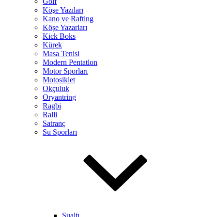
Golf
Köşe Yazıları
Kano ve Rafting
Köşe Yazarları
Kick Boks
Kürek
Masa Tenisi
Modern Pentatlon
Motor Sporları
Motosiklet
Okçuluk
Oryantring
Ragbi
Ralli
Satranç
Su Sporları
Sualtı