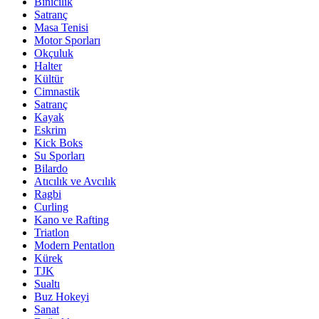
Binicilik
Satranç
Masa Tenisi
Motor Sporları
Okçuluk
Halter
Kültür
Cimnastik
Satranç
Kayak
Eskrim
Kick Boks
Su Sporları
Bilardo
Atıcılık ve Avcılık
Ragbi
Curling
Kano ve Rafting
Triatlon
Modern Pentatlon
Kürek
TJK
Sualtı
Buz Hokeyi
Sanat