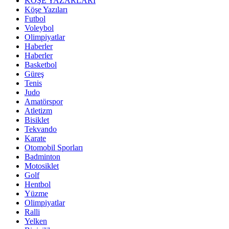
KÖŞE YAZARLARI
Köşe Yazıları
Futbol
Voleybol
Olimpiyatlar
Haberler
Haberler
Basketbol
Güreş
Tenis
Judo
Amatörspor
Atletizm
Bisiklet
Tekvando
Karate
Otomobil Sporları
Badminton
Motosiklet
Golf
Hentbol
Yüzme
Olimpiyatlar
Ralli
Yelken