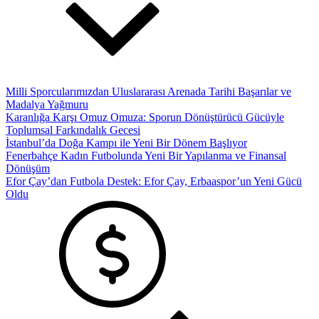
Milli Sporcularımızdan Uluslararası Arenada Tarihi Başarılar ve
Madalya Yağmuru
Karanlığa Karşı Omuz Omuza: Sporun Dönüştürücü Gücüyle
Toplumsal Farkındalık Gecesi
İstanbul’da Doğa Kampı ile Yeni Bir Dönem Başlıyor
Fenerbahçe Kadın Futbolunda Yeni Bir Yapılanma ve Finansal
Dönüşüm
Efor Çay’dan Futbola Destek: Efor Çay, Erbaaspor’un Yeni Gücü
Oldu