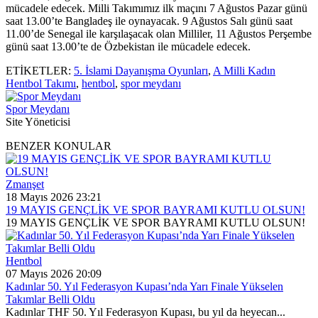
mücadele edecek. Milli Takımımız ilk maçını 7 Ağustos Pazar günü
saat 13.00’te Bangladeş ile oynayacak. 9 Ağustos Salı günü saat
11.00’de Senegal ile karşılaşacak olan Milliler, 11 Ağustos Perşembe
günü saat 13.00’te de Özbekistan ile mücadele edecek.
ETİKETLER:
5. İslami Dayanışma Oyunları
,
A Milli Kadın
Hentbol Takımı
,
hentbol
,
spor meydanı
Spor Meydanı
Site Yöneticisi
BENZER KONULAR
Zmanşet
18 Mayıs 2026 23:21
19 MAYIS GENÇLİK VE SPOR BAYRAMI KUTLU OLSUN!
19 MAYIS GENÇLİK VE SPOR BAYRAMI KUTLU OLSUN!
Hentbol
07 Mayıs 2026 20:09
Kadınlar 50. Yıl Federasyon Kupası’nda Yarı Finale Yükselen
Takımlar Belli Oldu
Kadınlar THF 50. Yıl Federasyon Kupası, bu yıl da heyecan...