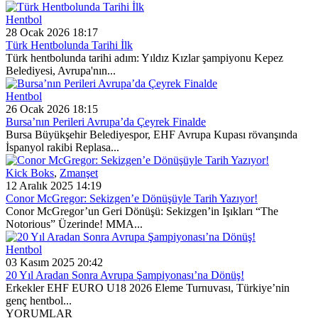
Hentbol
28 Ocak 2026 18:17
Türk Hentbolunda Tarihi İlk
Türk hentbolunda tarihi adım: Yıldız Kızlar şampiyonu Kepez
Belediyesi, Avrupa'nın...
Hentbol
26 Ocak 2026 18:15
Bursa’nın Perileri Avrupa’da Çeyrek Finalde
Bursa Büyükşehir Belediyespor, EHF Avrupa Kupası rövanşında
İspanyol rakibi Replasa...
Kick Boks
,
Zmanşet
12 Aralık 2025 14:19
Conor McGregor: Sekizgen’e Dönüşüyle Tarih Yazıyor!
Conor McGregor’un Geri Dönüşü: Sekizgen’in Işıkları “The
Notorious” Üzerinde! MMA...
Hentbol
03 Kasım 2025 20:42
20 Yıl Aradan Sonra Avrupa Şampiyonası’na Dönüş!
Erkekler EHF EURO U18 2026 Eleme Turnuvası, Türkiye’nin
genç hentbol...
YORUMLAR