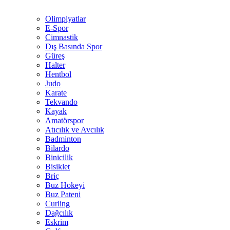
Olimpiyatlar
E-Spor
Cimnastik
Dış Basında Spor
Güreş
Halter
Hentbol
Judo
Karate
Tekvando
Kayak
Amatörspor
Atıcılık ve Avcılık
Badminton
Bilardo
Binicilik
Bisiklet
Briç
Buz Hokeyi
Buz Pateni
Curling
Dağcılık
Eskrim